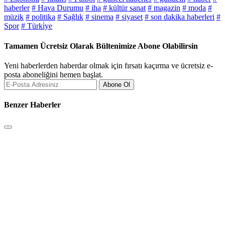
haberler
# Hava Durumu
# iha
# kültür sanat
# magazin
# moda
#
müzik
# politika
# Sağlık
# sinema
# siyaset
# son dakika haberleri
#
Spor
# Türki̇ye
Tamamen Ücretsiz Olarak Bültenimize Abone Olabilirsin
Yeni haberlerden haberdar olmak için fırsatı kaçırma ve ücretsiz e-
posta aboneliğini hemen başlat.
Abone Ol
Benzer Haberler