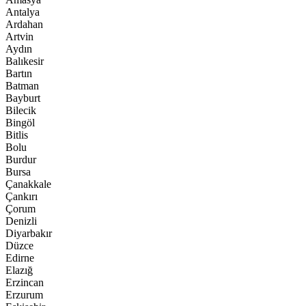
Antalya
Ardahan
Artvin
Aydın
Balıkesir
Bartın
Batman
Bayburt
Bilecik
Bingöl
Bitlis
Bolu
Burdur
Bursa
Çanakkale
Çankırı
Çorum
Denizli
Diyarbakır
Düzce
Edirne
Elazığ
Erzincan
Erzurum