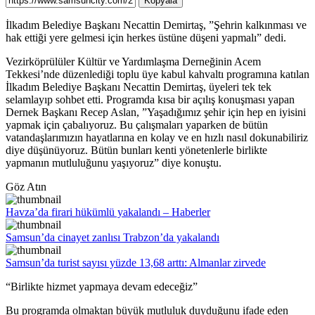
Kopyala
İlkadım Belediye Başkanı Necattin Demirtaş, ”Şehrin kalkınması ve
hak ettiği yere gelmesi için herkes üstüne düşeni yapmalı” dedi.
Vezirköprülüler Kültür ve Yardımlaşma Derneğinin Acem
Tekkesi’nde düzenlediği toplu üye kabul kahvaltı programına katılan
İlkadım Belediye Başkanı Necattin Demirtaş, üyeleri tek tek
selamlayıp sohbet etti. Programda kısa bir açılış konuşması yapan
Dernek Başkanı Recep Aslan, ”Yaşadığımız şehir için hep en iyisini
yapmak için çabalıyoruz. Bu çalışmaları yaparken de bütün
vatandaşlarımızın hayatlarına en kolay ve en hızlı nasıl dokunabiliriz
diye düşünüyoruz. Bütün bunları kenti yönetenlerle birlikte
yapmanın mutluluğunu yaşıyoruz” diye konuştu.
Göz Atın
Havza’da firari hükümlü yakalandı – Haberler
Samsun’da cinayet zanlısı Trabzon’da yakalandı
Samsun’da turist sayısı yüzde 13,68 arttı: Almanlar zirvede
“Birlikte hizmet yapmaya devam edeceğiz”
Bu programda olmaktan büyük mutluluk duyduğunu ifade eden