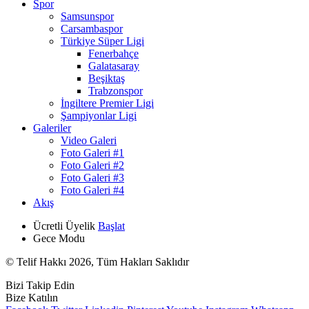
Spor
Samsunspor
Carsambaspor
Türkiye Süper Ligi
Fenerbahçe
Galatasaray
Beşiktaş
Trabzonspor
İngiltere Premier Ligi
Şampiyonlar Ligi
Galeriler
Video Galeri
Foto Galeri #1
Foto Galeri #2
Foto Galeri #3
Foto Galeri #4
Akış
Ücretli Üyelik
Başlat
Gece Modu
© Telif Hakkı 2026, Tüm Hakları Saklıdır
Bizi Takip Edin
Bize Katılın