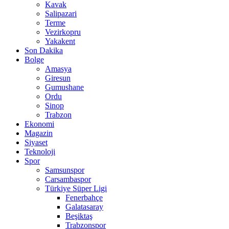
Kavak
Salipazari
Terme
Vezirkopru
Yakakent
Son Dakika
Bolge
Amasya
Giresun
Gumushane
Ordu
Sinop
Trabzon
Ekonomi
Magazin
Siyaset
Teknoloji
Spor
Samsunspor
Carsambaspor
Türkiye Süper Ligi
Fenerbahçe
Galatasaray
Beşiktaş
Trabzonspor