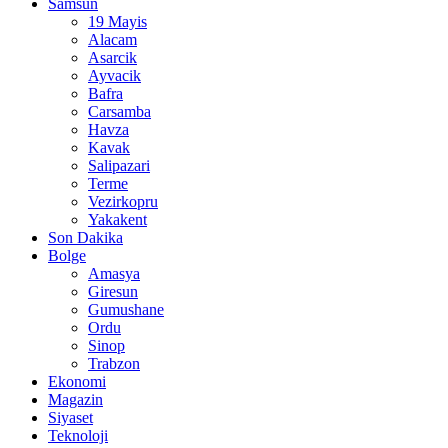
Samsun
19 Mayis
Alacam
Asarcik
Ayvacik
Bafra
Carsamba
Havza
Kavak
Salipazari
Terme
Vezirkopru
Yakakent
Son Dakika
Bolge
Amasya
Giresun
Gumushane
Ordu
Sinop
Trabzon
Ekonomi
Magazin
Siyaset
Teknoloji