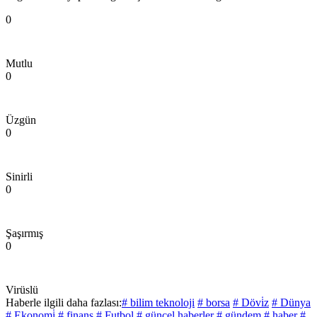
0
Mutlu
0
Üzgün
0
Sinirli
0
Şaşırmış
0
Virüslü
Haberle ilgili daha fazlası:
# bilim teknoloji
# borsa
# Dövi̇z
# Dünya
# Ekonomi̇
# finans
# Futbol
# güncel haberler
# gündem
# haber
#