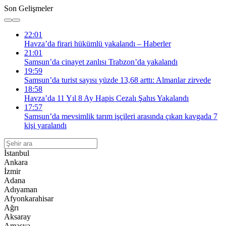
Son Gelişmeler
22:01
Havza’da firari hükümlü yakalandı – Haberler
21:01
Samsun’da cinayet zanlısı Trabzon’da yakalandı
19:59
Samsun’da turist sayısı yüzde 13,68 arttı: Almanlar zirvede
18:58
Havza’da 11 Yıl 8 Ay Hapis Cezalı Şahıs Yakalandı
17:57
Samsun’da mevsimlik tarım işçileri arasında çıkan kavgada 7
kişi yaralandı
İstanbul
Ankara
İzmir
Adana
Adıyaman
Afyonkarahisar
Ağrı
Aksaray
Amasya