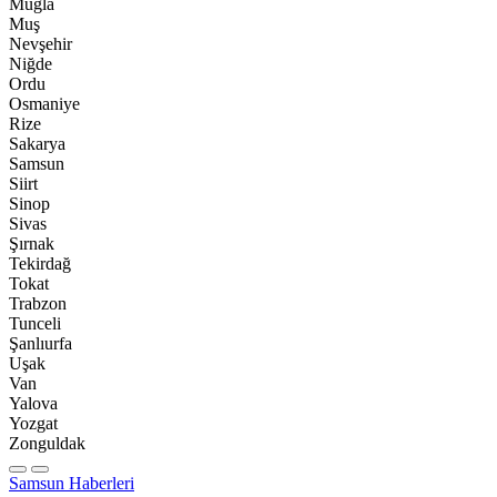
Muğla
Muş
Nevşehir
Niğde
Ordu
Osmaniye
Rize
Sakarya
Samsun
Siirt
Sinop
Sivas
Şırnak
Tekirdağ
Tokat
Trabzon
Tunceli
Şanlıurfa
Uşak
Van
Yalova
Yozgat
Zonguldak
Samsun Haberleri