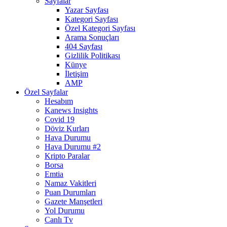
Sayfalar
Yazar Sayfası
Kategori Sayfası
Özel Kategori Sayfası
Arama Sonuçları
404 Sayfası
Gizlilik Politikası
Künye
İletişim
AMP
Özel Sayfalar
Hesabım
Kanews Insights
Covid 19
Döviz Kurları
Hava Durumu
Hava Durumu #2
Kripto Paralar
Borsa
Emtia
Namaz Vakitleri
Puan Durumları
Gazete Manşetleri
Yol Durumu
Canlı Tv