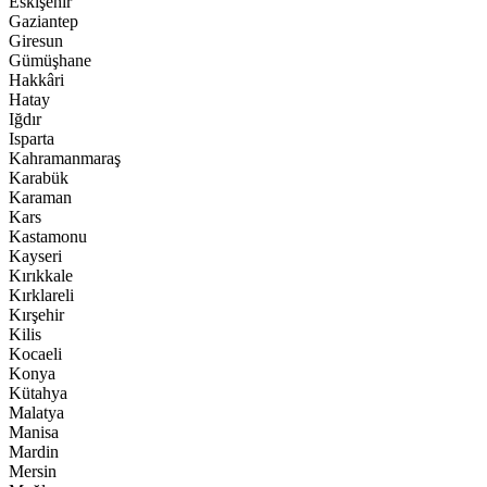
Eskişehir
Gaziantep
Giresun
Gümüşhane
Hakkâri
Hatay
Iğdır
Isparta
Kahramanmaraş
Karabük
Karaman
Kars
Kastamonu
Kayseri
Kırıkkale
Kırklareli
Kırşehir
Kilis
Kocaeli
Konya
Kütahya
Malatya
Manisa
Mardin
Mersin