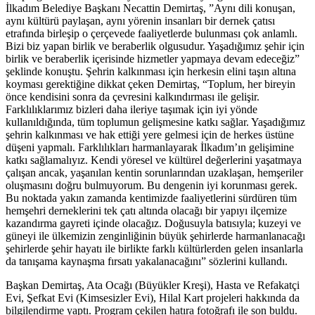
İlkadım Belediye Başkanı Necattin Demirtaş, ”Aynı dili konuşan,
aynı kültürü paylaşan, aynı yörenin insanları bir dernek çatısı
etrafında birleşip o çerçevede faaliyetlerde bulunması çok anlamlı.
Bizi biz yapan birlik ve beraberlik olgusudur. Yaşadığımız şehir için
birlik ve beraberlik içerisinde hizmetler yapmaya devam edeceğiz”
şeklinde konuştu. Şehrin kalkınması için herkesin elini taşın altına
koyması gerektiğine dikkat çeken Demirtaş, “Toplum, her bireyin
önce kendisini sonra da çevresini kalkındırması ile gelişir.
Farklılıklarımız bizleri daha ileriye taşımak için iyi yönde
kullanıldığında, tüm toplumun gelişmesine katkı sağlar. Yaşadığımız
şehrin kalkınması ve hak ettiği yere gelmesi için de herkes üstüne
düşeni yapmalı. Farklılıkları harmanlayarak İlkadım’ın gelişimine
katkı sağlamalıyız. Kendi yöresel ve kültürel değerlerini yaşatmaya
çalışan ancak, yaşanılan kentin sorunlarından uzaklaşan, hemşeriler
oluşmasını doğru bulmuyorum. Bu dengenin iyi korunması gerek.
Bu noktada yakın zamanda kentimizde faaliyetlerini sürdüren tüm
hemşehri derneklerini tek çatı altında olacağı bir yapıyı ilçemize
kazandırma gayreti içinde olacağız. Doğusuyla batısıyla; kuzeyi ve
güneyi ile ülkemizin zenginliğinin büyük şehirlerde harmanlanacağı
şehirlerde şehir hayatı ile birlikte farklı kültürlerden gelen insanlarla
da tanışama kaynaşma fırsatı yakalanacağını” sözlerini kullandı.
Başkan Demirtaş, Ata Ocağı (Büyükler Kreşi), Hasta ve Refakatçi
Evi, Şefkat Evi (Kimsesizler Evi), Hilal Kart projeleri hakkında da
bilgilendirme yaptı. Program çekilen hatıra fotoğrafı ile son buldu.