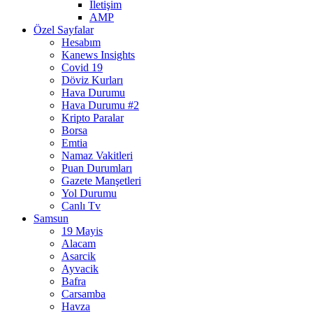
İletişim
AMP
Özel Sayfalar
Hesabım
Kanews Insights
Covid 19
Döviz Kurları
Hava Durumu
Hava Durumu #2
Kripto Paralar
Borsa
Emtia
Namaz Vakitleri
Puan Durumları
Gazete Manşetleri
Yol Durumu
Canlı Tv
Samsun
19 Mayis
Alacam
Asarcik
Ayvacik
Bafra
Carsamba
Havza