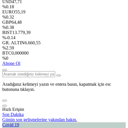
USD
47,71
%0.18
EURO
55,19
%0.32
GBP
64,48
%0.38
BIST
13.779,39
%-0.14
GR. ALTIN
6.660,55
%2.59
BTC
0,000000
%0
Abone Ol
Aradığınız kelimeyi yazın ve entera basın, kapatmak için esc
butonuna tıklayın.
Hızlı Erişim
Son Dakika
Günün son gelişmelerine yakından bakın.
Covid 19