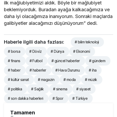
ilk mağlubiyetimizi aldık. Böyle bir mağlubiyet
beklemiyorduk. Buradan ayağa kalkacağımıza ve
daha iyi olacağımıza inanıyorum. Sonraki maçlarda
galibiyetler alacağımızı düşünüyorum” dedi.
Haberle ilgili daha fazlası:
# bilim teknoloji
# borsa
# Dövi̇z
# Dünya
# Ekonomi̇
# finans
# Futbol
# güncel haberler
# gündem
# haber
# haberler
# Hava Durumu
# iha
# kültür sanat
# magazin
# moda
# müzik
# politika
# Sağlık
# sinema
# siyaset
# son dakika haberleri
# Spor
# Türki̇ye
Tamamen