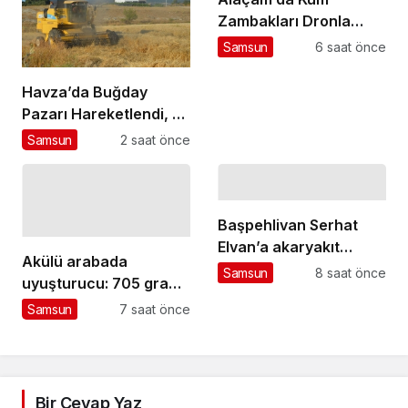
Zambakları Dronla
Görüntülendi
Samsun
6 saat önce
Havza’da Buğday
Pazarı Hareketlendi, 25
Bin Ton İşlem
Samsun
2 saat önce
Bekleniyor
Başpehlivan Serhat
Elvan’a akaryakıt
Akülü arabada
istasyonunda saldırı
Samsun
8 saat önce
uyuşturucu: 705 gram
metamfetamin ele
Samsun
7 saat önce
geçirildi
Bir Cevap Yaz