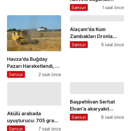
Uyarısı
Samsun
1 saat önce
Alaçam’da Kum
Zambakları Dronla
Görüntülendi
Samsun
6 saat önce
Havza’da Buğday
Pazarı Hareketlendi, 25
Bin Ton İşlem
Samsun
2 saat önce
Bekleniyor
Başpehlivan Serhat
Elvan’a akaryakıt
Akülü arabada
istasyonunda saldırı
Samsun
8 saat önce
uyuşturucu: 705 gram
metamfetamin ele
Samsun
7 saat önce