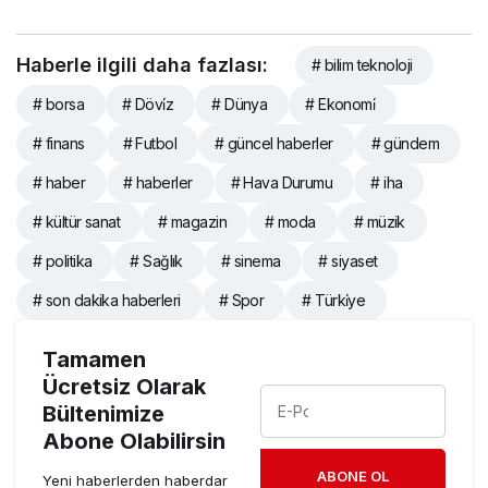
Haberle ilgili daha fazlası:
# bilim teknoloji
# borsa
# Dövi̇z
# Dünya
# Ekonomi̇
# finans
# Futbol
# güncel haberler
# gündem
# haber
# haberler
# Hava Durumu
# iha
# kültür sanat
# magazin
# moda
# müzik
# politika
# Sağlık
# sinema
# siyaset
# son dakika haberleri
# Spor
# Türki̇ye
Tamamen
Ücretsiz Olarak
Bültenimize
Abone Olabilirsin
ABONE OL
Yeni haberlerden haberdar