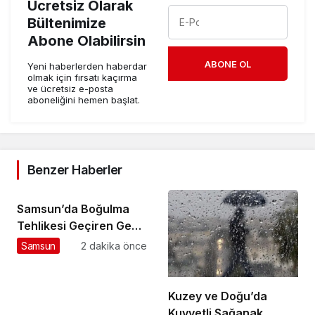
Ücretsiz Olarak
Bültenimize
Abone Olabilirsin
ABONE OL
Yeni haberlerden haberdar
olmak için fırsatı kaçırma
ve ücretsiz e-posta
aboneliğini hemen başlat.
Benzer Haberler
Samsun’da Boğulma
Tehlikesi Geçiren Genç
Yaşamını Yitirdi
Samsun
2 dakika önce
Kuzey ve Doğu’da
Kuvvetli Sağanak