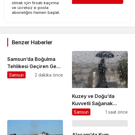
olmak için fırsatı kaçırma
ve ücretsiz e-posta
aboneliğini hemen başlat.
Benzer Haberler
Samsun’da Boğulma
Tehlikesi Geçiren Genç
Yaşamını Yitirdi
Samsun
2 dakika önce
Kuzey ve Doğu’da
Kuvvetli Sağanak
Uyarısı
Samsun
1 saat önce
Alaçam’da Kum