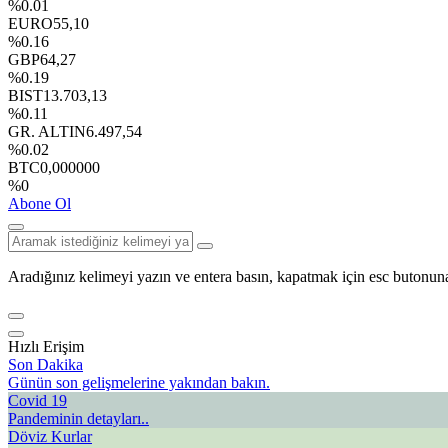
%0.01
EURO
55,10
%0.16
GBP
64,27
%0.19
BIST
13.703,13
%0.11
GR. ALTIN
6.497,54
%0.02
BTC
0,000000
%0
Abone Ol
Aradığınız kelimeyi yazın ve entera basın, kapatmak için esc butonuna
Hızlı Erişim
Son Dakika
Günün son gelişmelerine yakından bakın.
Covid 19
Pandeminin detayları..
Döviz Kurlar