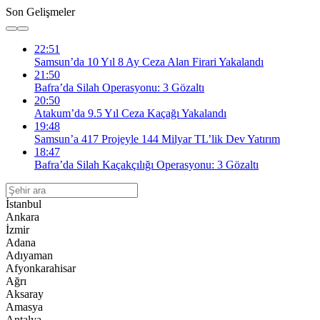
Son Gelişmeler
22:51
Samsun’da 10 Yıl 8 Ay Ceza Alan Firari Yakalandı
21:50
Bafra’da Silah Operasyonu: 3 Gözaltı
20:50
Atakum’da 9.5 Yıl Ceza Kaçağı Yakalandı
19:48
Samsun’a 417 Projeyle 144 Milyar TL’lik Dev Yatırım
18:47
Bafra’da Silah Kaçakçılığı Operasyonu: 3 Gözaltı
İstanbul
Ankara
İzmir
Adana
Adıyaman
Afyonkarahisar
Ağrı
Aksaray
Amasya
Antalya