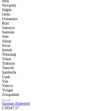
Muş
Nevşehir
Niğde
Ordu
Osmaniye
Rize
Sakarya
Samsun
Siirt
Sinop
Sivas
Şırnak
Tekirdağ
Tokat
Trabzon
Tunceli
Şanlıurfa
Uşak
Van
Yalova
Yozgat
Zonguldak
Samsun Haberleri
USD
47,57