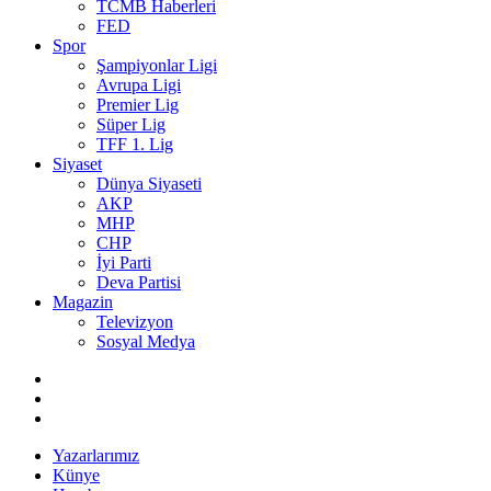
TCMB Haberleri
FED
Spor
Şampiyonlar Ligi
Avrupa Ligi
Premier Lig
Süper Lig
TFF 1. Lig
Siyaset
Dünya Siyaseti
AKP
MHP
CHP
İyi Parti
Deva Partisi
Magazin
Televizyon
Sosyal Medya
Yazarlarımız
Künye