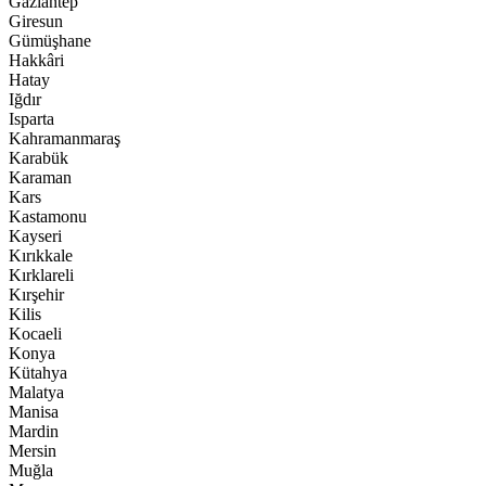
Gaziantep
Giresun
Gümüşhane
Hakkâri
Hatay
Iğdır
Isparta
Kahramanmaraş
Karabük
Karaman
Kars
Kastamonu
Kayseri
Kırıkkale
Kırklareli
Kırşehir
Kilis
Kocaeli
Konya
Kütahya
Malatya
Manisa
Mardin
Mersin
Muğla