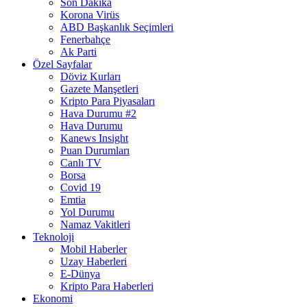
Son Dakika
Korona Virüs
ABD Başkanlık Seçimleri
Fenerbahçe
Ak Parti
Özel Sayfalar
Döviz Kurları
Gazete Manşetleri
Kripto Para Piyasaları
Hava Durumu #2
Hava Durumu
Kanews Insight
Puan Durumları
Canlı TV
Borsa
Covid 19
Emtia
Yol Durumu
Namaz Vakitleri
Teknoloji
Mobil Haberler
Uzay Haberleri
E-Dünya
Kripto Para Haberleri
Ekonomi