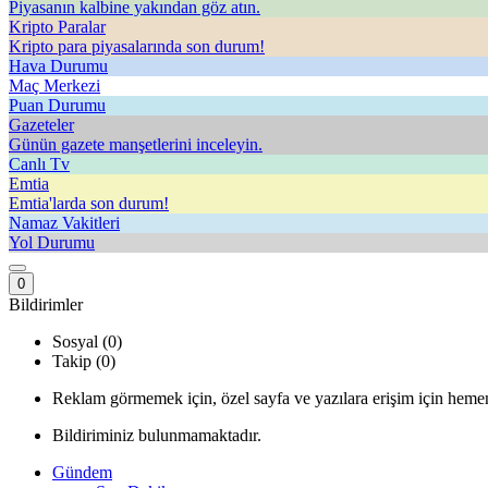
Piyasanın kalbine yakından göz atın.
Kripto Paralar
Kripto para piyasalarında son durum!
Hava Durumu
Maç Merkezi
Puan Durumu
Gazeteler
Günün gazete manşetlerini inceleyin.
Canlı Tv
Emtia
Emtia'larda son durum!
Namaz Vakitleri
Yol Durumu
0
Bildirimler
Sosyal (0)
Takip (0)
Reklam görmemek için, özel sayfa ve yazılara erişim için hemen
Bildiriminiz bulunmamaktadır.
Gündem