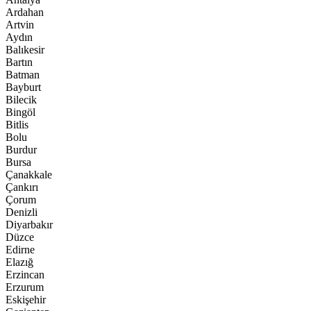
Ardahan
Artvin
Aydın
Balıkesir
Bartın
Batman
Bayburt
Bilecik
Bingöl
Bitlis
Bolu
Burdur
Bursa
Çanakkale
Çankırı
Çorum
Denizli
Diyarbakır
Düzce
Edirne
Elazığ
Erzincan
Erzurum
Eskişehir