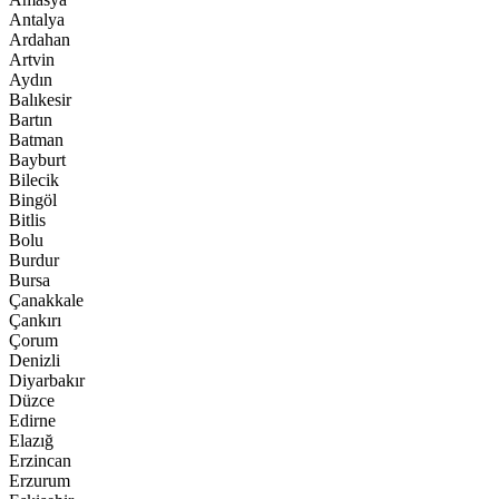
Antalya
Ardahan
Artvin
Aydın
Balıkesir
Bartın
Batman
Bayburt
Bilecik
Bingöl
Bitlis
Bolu
Burdur
Bursa
Çanakkale
Çankırı
Çorum
Denizli
Diyarbakır
Düzce
Edirne
Elazığ
Erzincan
Erzurum