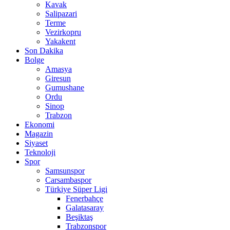
Kavak
Salipazari
Terme
Vezirkopru
Yakakent
Son Dakika
Bolge
Amasya
Giresun
Gumushane
Ordu
Sinop
Trabzon
Ekonomi
Magazin
Siyaset
Teknoloji
Spor
Samsunspor
Carsambaspor
Türkiye Süper Ligi
Fenerbahçe
Galatasaray
Beşiktaş
Trabzonspor