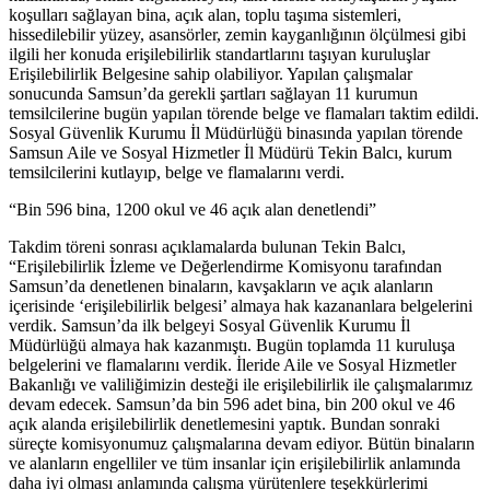
koşulları sağlayan bina, açık alan, toplu taşıma sistemleri,
hissedilebilir yüzey, asansörler, zemin kayganlığının ölçülmesi gibi
ilgili her konuda erişilebilirlik standartlarını taşıyan kuruluşlar
Erişilebilirlik Belgesine sahip olabiliyor. Yapılan çalışmalar
sonucunda Samsun’da gerekli şartları sağlayan 11 kurumun
temsilcilerine bugün yapılan törende belge ve flamaları taktim edildi.
Sosyal Güvenlik Kurumu İl Müdürlüğü binasında yapılan törende
Samsun Aile ve Sosyal Hizmetler İl Müdürü Tekin Balcı, kurum
temsilcilerini kutlayıp, belge ve flamalarını verdi.
“Bin 596 bina, 1200 okul ve 46 açık alan denetlendi”
Takdim töreni sonrası açıklamalarda bulunan Tekin Balcı,
“Erişilebilirlik İzleme ve Değerlendirme Komisyonu tarafından
Samsun’da denetlenen binaların, kavşakların ve açık alanların
içerisinde ‘erişilebilirlik belgesi’ almaya hak kazananlara belgelerini
verdik. Samsun’da ilk belgeyi Sosyal Güvenlik Kurumu İl
Müdürlüğü almaya hak kazanmıştı. Bugün toplamda 11 kuruluşa
belgelerini ve flamalarını verdik. İleride Aile ve Sosyal Hizmetler
Bakanlığı ve valiliğimizin desteği ile erişilebilirlik ile çalışmalarımız
devam edecek. Samsun’da bin 596 adet bina, bin 200 okul ve 46
açık alanda erişilebilirlik denetlemesini yaptık. Bundan sonraki
süreçte komisyonumuz çalışmalarına devam ediyor. Bütün binaların
ve alanların engelliler ve tüm insanlar için erişilebilirlik anlamında
daha iyi olması anlamında çalışma yürütenlere teşekkürlerimi