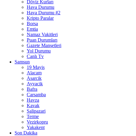
Döviz Kurları
Hava Durumu
Hava Durumu #2
Kripto Paralar
Borsa
Emtia
Namaz Vakitleri
Puan Durumları
Gazete Manşetleri
Yol Durumu
Canlı Tv
Samsun
19 Mayis
Alacam
Asarcik
Ayvacik
Bafra
Carsamba
Havza
Kavak
Salipazari
Terme
Vezirkopru
Yakakent
Son Dakika