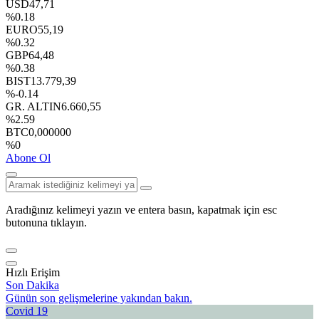
USD
47,71
%0.18
EURO
55,19
%0.32
GBP
64,48
%0.38
BIST
13.779,39
%-0.14
GR. ALTIN
6.660,55
%2.59
BTC
0,000000
%0
Abone Ol
Aradığınız kelimeyi yazın ve entera basın, kapatmak için esc
butonuna tıklayın.
Hızlı Erişim
Son Dakika
Günün son gelişmelerine yakından bakın.
Covid 19