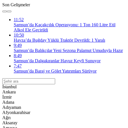
Son Gelişmeler
11:52
Samsun’da Kaçakçılık Operasyonu: 1 Ton 160 Litre Etil
Alkol Ele Geçirildi
10:50
Havza’da Buğday Yüklü Traktör Devrildi: 1 Yaralı
9:49
Samsun’da Balıkçılar Yeni Sezona Palamut Umuduyla Hazır
8:49
Samsun’da Dalgakıranlar Havuz Keyfi Sunuyor
7:47
Samsun’da Baraj ve Gölet Yatırımları Sürüyor
İstanbul
Ankara
İzmir
Adana
Adıyaman
Afyonkarahisar
Ağrı
Aksaray
Amasya