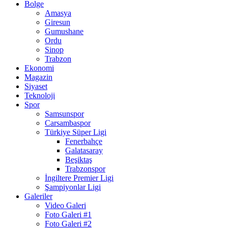
Bolge
Amasya
Giresun
Gumushane
Ordu
Sinop
Trabzon
Ekonomi
Magazin
Siyaset
Teknoloji
Spor
Samsunspor
Carsambaspor
Türkiye Süper Ligi
Fenerbahçe
Galatasaray
Beşiktaş
Trabzonspor
İngiltere Premier Ligi
Şampiyonlar Ligi
Galeriler
Video Galeri
Foto Galeri #1
Foto Galeri #2