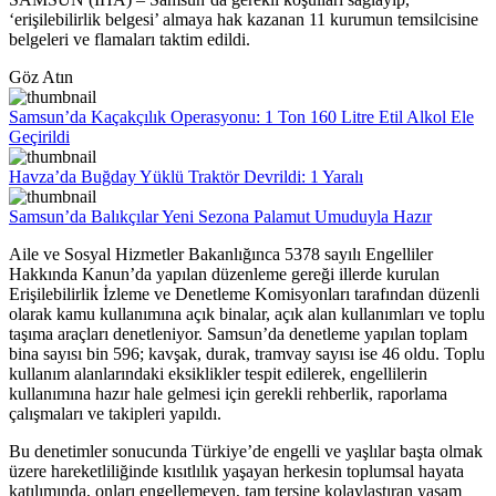
‘erişilebilirlik belgesi’ almaya hak kazanan 11 kurumun temsilcisine
belgeleri ve flamaları taktim edildi.
Göz Atın
Samsun’da Kaçakçılık Operasyonu: 1 Ton 160 Litre Etil Alkol Ele
Geçirildi
Havza’da Buğday Yüklü Traktör Devrildi: 1 Yaralı
Samsun’da Balıkçılar Yeni Sezona Palamut Umuduyla Hazır
Aile ve Sosyal Hizmetler Bakanlığınca 5378 sayılı Engelliler
Hakkında Kanun’da yapılan düzenleme gereği illerde kurulan
Erişilebilirlik İzleme ve Denetleme Komisyonları tarafından düzenli
olarak kamu kullanımına açık binalar, açık alan kullanımları ve toplu
taşıma araçları denetleniyor. Samsun’da denetleme yapılan toplam
bina sayısı bin 596; kavşak, durak, tramvay sayısı ise 46 oldu. Toplu
kullanım alanlarındaki eksiklikler tespit edilerek, engellilerin
kullanımına hazır hale gelmesi için gerekli rehberlik, raporlama
çalışmaları ve takipleri yapıldı.
Bu denetimler sonucunda Türkiye’de engelli ve yaşlılar başta olmak
üzere hareketliliğinde kısıtlılık yaşayan herkesin toplumsal hayata
katılımında, onları engellemeyen, tam tersine kolaylaştıran yaşam