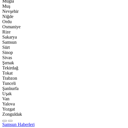
Muğla
Muş
Nevşehir
Niğde
Ordu
Osmaniye
Rize
Sakarya
Samsun
Siirt
Sinop
Sivas
Şırnak
Tekirdağ
Tokat
Trabzon
Tunceli
Şanlıurfa
Uşak
Van
Yalova
Yozgat
Zonguldak
Samsun Haberleri