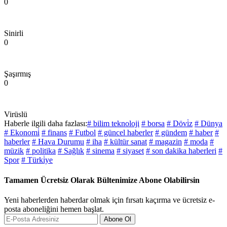
0
Sinirli
0
Şaşırmış
0
Virüslü
Haberle ilgili daha fazlası:
# bilim teknoloji
# borsa
# Dövi̇z
# Dünya
# Ekonomi̇
# finans
# Futbol
# güncel haberler
# gündem
# haber
#
haberler
# Hava Durumu
# iha
# kültür sanat
# magazin
# moda
#
müzik
# politika
# Sağlık
# sinema
# siyaset
# son dakika haberleri
#
Spor
# Türki̇ye
Tamamen Ücretsiz Olarak Bültenimize Abone Olabilirsin
Yeni haberlerden haberdar olmak için fırsatı kaçırma ve ücretsiz e-
posta aboneliğini hemen başlat.
Abone Ol