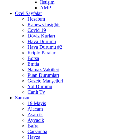
İletişim
AMP
Özel Sayfalar
Hesabım
Kanews Insights
Covid 19
Döviz Kurları
Hava Durumu
Hava Durumu #2
Kripto Paralar
Borsa
Emtia
Namaz Vakitleri
Puan Durumları
Gazete Manşetleri
Yol Durumu
Canlı Tv
Samsun
19 Mayis
Alacam
Asarcik
Ayvacik
Bafra
Carsamba
Havza