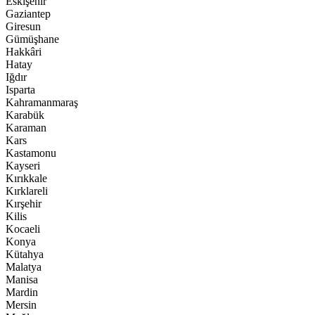
Eskişehir
Gaziantep
Giresun
Gümüşhane
Hakkâri
Hatay
Iğdır
Isparta
Kahramanmaraş
Karabük
Karaman
Kars
Kastamonu
Kayseri
Kırıkkale
Kırklareli
Kırşehir
Kilis
Kocaeli
Konya
Kütahya
Malatya
Manisa
Mardin
Mersin