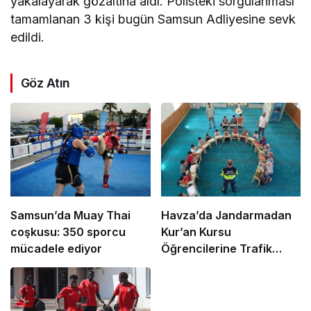
yakalayarak gözaltına aldı. Polisteki sorgulanması
tamamlanan 3 kişi bugün Samsun Adliyesine sevk
edildi.
Göz Atın
Samsun’da Muay Thai
Havza’da Jandarmadan
coşkusu: 350 sporcu
Kur’an Kursu
mücadele ediyor
Öğrencilerine Trafik
Eğitimi