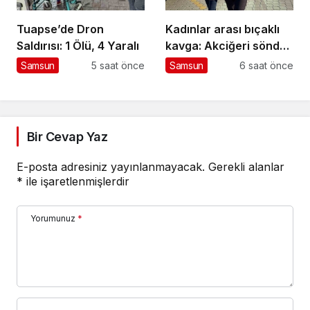
Tuapse’de Dron
Kadınlar arası bıçaklı
Saldırısı: 1 Ölü, 4 Yaralı
kavga: Akciğeri söndü,
tutuklandı
Samsun
5 saat önce
Samsun
6 saat önce
Bir Cevap Yaz
E-posta adresiniz yayınlanmayacak.
Gerekli alanlar
*
ile işaretlenmişlerdir
Yorumunuz
*