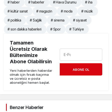
# haber
# haberler
# Hava Durumu
# iha
# kültür sanat
# magazin
# moda
# müzik
# politika
# Sağlık
# sinema
# siyaset
# son dakika haberleri
# Spor
# Türki̇ye
Tamamen
Ücretsiz Olarak
Bültenimize
Abone Olabilirsin
ABONE OL
Yeni haberlerden haberdar
olmak için fırsatı kaçırma
ve ücretsiz e-posta
aboneliğini hemen başlat.
Benzer Haberler