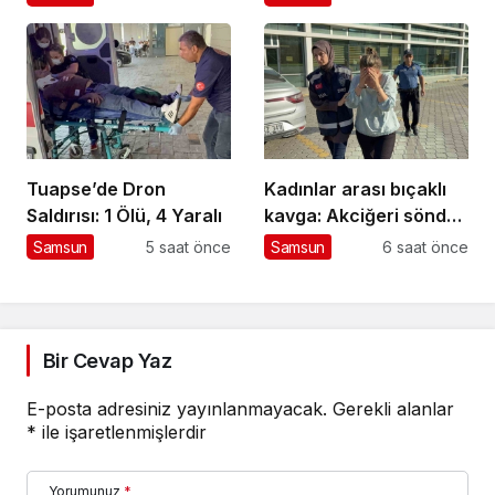
için İstanbul’da
Tuapse’de Dron
Kadınlar arası bıçaklı
Saldırısı: 1 Ölü, 4 Yaralı
kavga: Akciğeri söndü,
tutuklandı
Samsun
5 saat önce
Samsun
6 saat önce
Bir Cevap Yaz
E-posta adresiniz yayınlanmayacak.
Gerekli alanlar
*
ile işaretlenmişlerdir
Yorumunuz
*