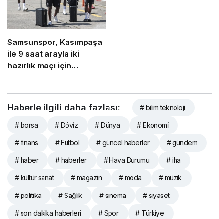
Samsunspor, Kasımpaşa
ile 9 saat arayla iki
hazırlık maçı için
İstanbul’da
Haberle ilgili daha fazlası:
# bilim teknoloji
# borsa
# Dövi̇z
# Dünya
# Ekonomi̇
# finans
# Futbol
# güncel haberler
# gündem
# haber
# haberler
# Hava Durumu
# iha
# kültür sanat
# magazin
# moda
# müzik
# politika
# Sağlık
# sinema
# siyaset
# son dakika haberleri
# Spor
# Türki̇ye