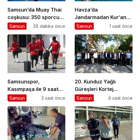
Samsun’da Muay Thai
Havza’da
coşkusu: 350 sporcu
Jandarmadan Kur’an
mücadele ediyor
Kursu Öğrencilerine
Samsun
28 dakika önce
Samsun
1 saat önce
Trafik Eğitimi
Samsunspor,
20. Kunduz Yağlı
Kasımpaşa ile 9 saat
Güreşleri Kortej
arayla iki hazırlık maçı
Yürüyüşüyle Başladı
Samsun
3 saat önce
Samsun
4 saat önce
için İstanbul’da