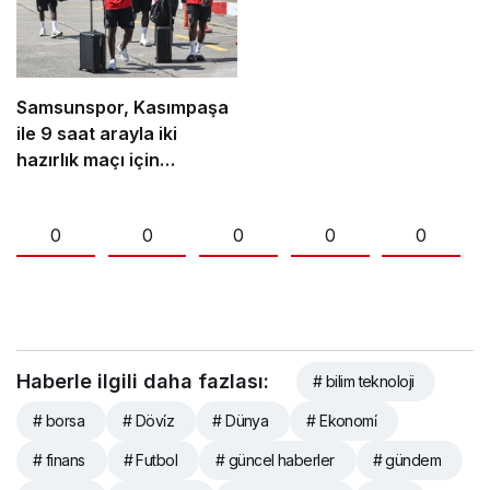
Samsunspor, Kasımpaşa
ile 9 saat arayla iki
hazırlık maçı için
İstanbul’da
0
0
0
0
0
Haberle ilgili daha fazlası:
# bilim teknoloji
# borsa
# Dövi̇z
# Dünya
# Ekonomi̇
# finans
# Futbol
# güncel haberler
# gündem