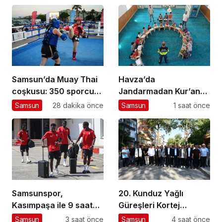
Samsun’da Muay Thai
Havza’da
coşkusu: 350 sporcu
Jandarmadan Kur’an
mücadele ediyor
Kursu Öğrencilerine
Samsun
28 dakika önce
Samsun
1 saat önce
Trafik Eğitimi
Samsunspor,
20. Kunduz Yağlı
Kasımpaşa ile 9 saat
Güreşleri Kortej
arayla iki hazırlık maçı
Yürüyüşüyle Başladı
Samsun
3 saat önce
Samsun
4 saat önce