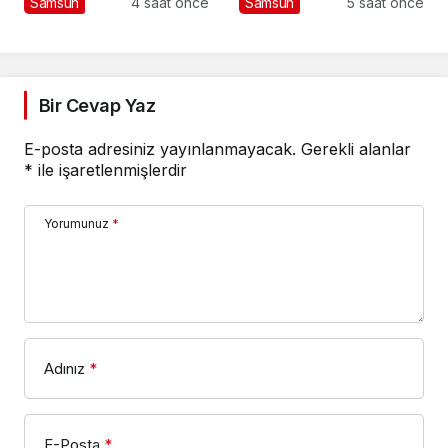
Samsun
4 saat önce
Samsun
5 saat önce
Bir Cevap Yaz
E-posta adresiniz yayınlanmayacak.
Gerekli alanlar
*
ile işaretlenmişlerdir
Yorumunuz
*
Adınız
*
E-Posta
*