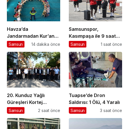
Havza’da
Samsunspor,
Jandarmadan Kur’an
Kasımpaşa ile 9 saat
Kursu Öğrencilerine
arayla iki hazırlık maçı
Samsun
14 dakika önce
Samsun
1 saat önce
Trafik Eğitimi
için İstanbul’da
20. Kunduz Yağlı
Tuapse’de Dron
Güreşleri Kortej
Saldırısı: 1 Ölü, 4 Yaralı
Yürüyüşüyle Başladı
Samsun
2 saat önce
Samsun
3 saat önce