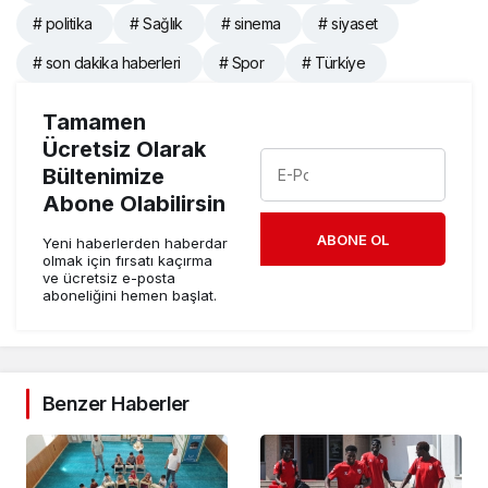
# politika
# Sağlık
# sinema
# siyaset
# son dakika haberleri
# Spor
# Türki̇ye
Tamamen
Ücretsiz Olarak
Bültenimize
Abone Olabilirsin
ABONE OL
Yeni haberlerden haberdar
olmak için fırsatı kaçırma
ve ücretsiz e-posta
aboneliğini hemen başlat.
Benzer Haberler