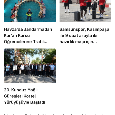
Havza’da Jandarmadan
Samsunspor, Kasımpaşa
Kur’an Kursu
ile 9 saat arayla iki
Öğrencilerine Trafik
hazırlık maçı için
Eğitimi
İstanbul’da
20. Kunduz Yağlı
Güreşleri Kortej
Yürüyüşüyle Başladı