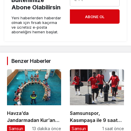
Abone Olabilirsin
ABONE OL
Yeni haberlerden haberdar
olmak için fırsatı kaçırma
ve ücretsiz e-posta
aboneliğini hemen başlat.
Benzer Haberler
Havza’da
Samsunspor,
Jandarmadan Kur’an
Kasımpaşa ile 9 saat
Kursu Öğrencilerine
arayla iki hazırlık maçı
Samsun
13 dakika önce
Samsun
1 saat önce