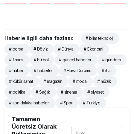
Haberle ilgili daha fazlası:
# bilim teknoloji
# borsa
# Dövi̇z
# Dünya
# Ekonomi̇
# finans
# Futbol
# güncel haberler
# gündem
# haber
# haberler
# Hava Durumu
# iha
# kültür sanat
# magazin
# moda
# müzik
# politika
# Sağlık
# sinema
# siyaset
# son dakika haberleri
# Spor
# Türki̇ye
Tamamen
Ücretsiz Olarak
Bültenimize