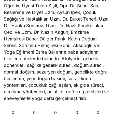
Öğretim Üyesi Tolga Şişli, Opr. Dr. Seher Sarı,
Beslenme ve Diyet Uzm. Aysun İpek, Çocuk
Sağlığı ve Hastalıkları Uzm. Dr. Buket Taneri, Uzm.
Dr. Harika Sönmez, Uzm. Dr. Nazlı Karakullukcu
Çebi ve Uzm. Dr. Nezih Akgün, Emzirme
Hemşiresi Bahar Dülger Pank, Kadın Doğum
Servisi Sorumlu Hemşiresi Gönül Aksuoğlu ve
Yoga Eğitmeni Esma Bal anne baba adaylarını
bilgilendirmelerde bulundu. Atölyede, gebelik
dönemleri, sağlıklı gebelik süreci, doğum süreci,
normal doğum, sezaryen doğum, gebelikte doğru
beslenme, yeni doğan bakımı, süt arttırma
yöntemleri, çocukluk çağı aşıları, ek gıda süreci,
emzirme yöntemleri, anlatıldı; nefes egzersizleri ve
ebeveynlerle yoga dersi gerçekleştirildi.
0
0
0
0
0