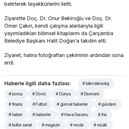
belirterek teşekkürlerini iletti.
Ziyarette Doç. Dr. Onur Bekiroğlu ve Doç. Dr.
Ömer Çakın, kendi çalışma alanlarıyla ilgili
yayımladıkları bilimsel kitaplarını da Çarşamba
Belediye Başkanı Halit Doğan’a takdim etti.
Ziyaret, hatıra fotoğrafları çekiminin ardından sona
erdi.
Haberle ilgili daha fazlası:
# bilim teknoloji
# borsa
# Dövi̇z
# Dünya
# Ekonomi̇
# finans
# Futbol
# güncel haberler
# gündem
# haber
# haberler
# Hava Durumu
# iha
# kültür sanat
# magazin
# moda
# müzik