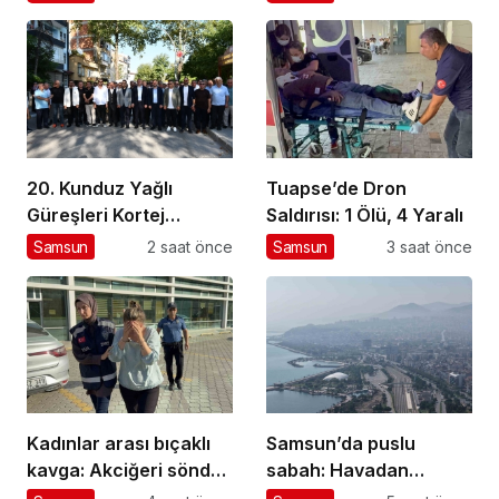
Trafik Eğitimi
için İstanbul’da
20. Kunduz Yağlı
Tuapse’de Dron
Güreşleri Kortej
Saldırısı: 1 Ölü, 4 Yaralı
Yürüyüşüyle Başladı
Samsun
2 saat önce
Samsun
3 saat önce
Kadınlar arası bıçaklı
Samsun’da puslu
kavga: Akciğeri söndü,
sabah: Havadan
tutuklandı
görüntülendi