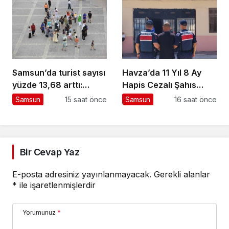
Samsun’da turist sayısı
Havza’da 11 Yıl 8 Ay
yüzde 13,68 arttı:
Hapis Cezalı Şahıs
Almanlar zirvede
Yakalandı
Samsun
15 saat önce
Samsun
16 saat önce
Bir Cevap Yaz
E-posta adresiniz yayınlanmayacak.
Gerekli alanlar
*
ile işaretlenmişlerdir
Yorumunuz
*