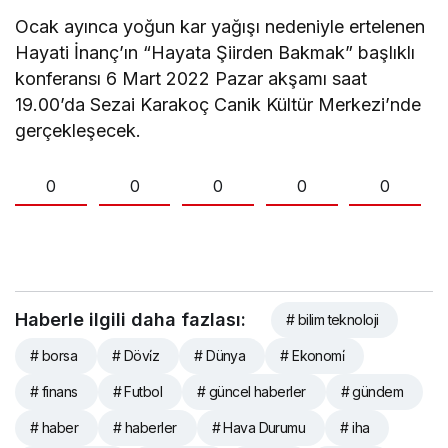
Ocak ayınca yoğun kar yağışı nedeniyle ertelenen
Hayati İnanç’ın “Hayata Şiirden Bakmak” başlıklı
konferansı 6 Mart 2022 Pazar akşamı saat
19.00’da Sezai Karakoç Canik Kültür Merkezi’nde
gerçekleşecek.
0
0
0
0
0
Haberle ilgili daha fazlası:
# bilim teknoloji
# borsa
# Dövi̇z
# Dünya
# Ekonomi̇
# finans
# Futbol
# güncel haberler
# gündem
# haber
# haberler
# Hava Durumu
# iha