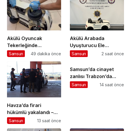
Akülü Oyuncak
Akülü Arabada
Tekerleğinde
Uyuşturucu Ele
Uyuşturucu! – Haberler
Geçirildi
Samsun
49 dakika önce
Samsun
2 saat önce
Samsun’da cinayet
zanlısı Trabzon’da
yakalandı
Samsun
14 saat önce
Havza’da firari
hükümlü yakalandı –
Haberler
Samsun
13 saat önce