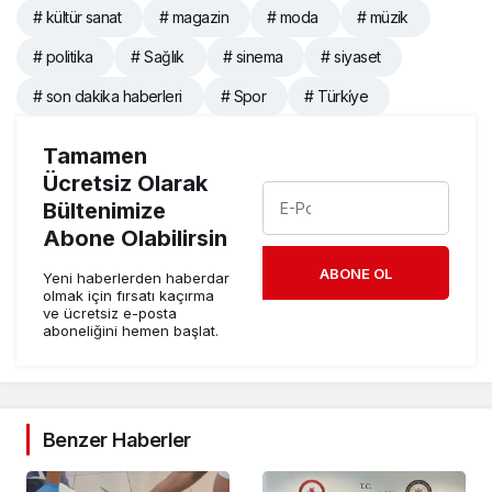
# kültür sanat
# magazin
# moda
# müzik
# politika
# Sağlık
# sinema
# siyaset
# son dakika haberleri
# Spor
# Türki̇ye
Tamamen
Ücretsiz Olarak
Bültenimize
Abone Olabilirsin
ABONE OL
Yeni haberlerden haberdar
olmak için fırsatı kaçırma
ve ücretsiz e-posta
aboneliğini hemen başlat.
Benzer Haberler