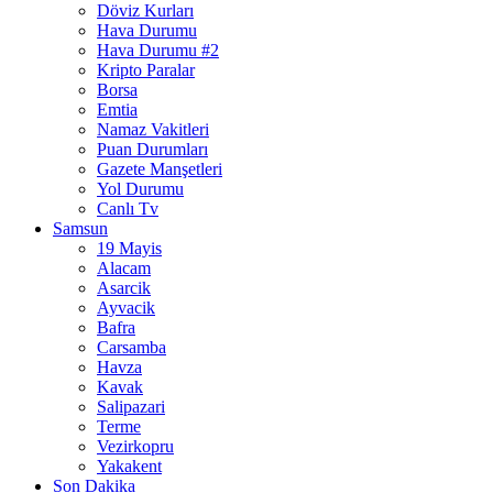
Döviz Kurları
Hava Durumu
Hava Durumu #2
Kripto Paralar
Borsa
Emtia
Namaz Vakitleri
Puan Durumları
Gazete Manşetleri
Yol Durumu
Canlı Tv
Samsun
19 Mayis
Alacam
Asarcik
Ayvacik
Bafra
Carsamba
Havza
Kavak
Salipazari
Terme
Vezirkopru
Yakakent
Son Dakika