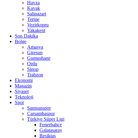
Havza
Kavak
Salipazari
Terme
Vezirkopru
Yakakent
Son Dakika
Bolge
Amasya
Giresun
Gumushane
Ordu
Sinop
Trabzon
Ekonomi
Magazin
Siyaset
Teknoloji
Spor
Samsunspor
Carsambaspor
Türkiye Süper Ligi
Fenerbahçe
Galatasaray
Beşiktaş