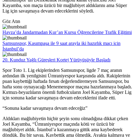
Kayamba, son maçta üzücü bir mağlubiyet aldıklarını ama Süper
Lig için savaşmaya devam edeceklerini söyledi.
Göz Atın
Havza’da Jandarmadan Kur’an Kursu Öğrencilerine Trafik Eğitimi
Samsunspor, Kasımpaşa ile 9 saat arayla iki hazırlık maçı için
İstanbul’da
20. Kunduz Yağlı Güreşleri Kortej Yürüyüşüyle Başladı
Spor Toto 1. Lig ekiplerinden Samsunspor, ligde 7 maç aranın
ardından ilk yenilgisini Ümraniyespor karşısında aldı. Rakiplerinin
puan kaybettiği haftada fırsatı değerlendiremeyen Samsunspor, bu
hafta sonu oynayacağı Menemenspor maçına hazırlanmaya başladı.
Kırmızı-beyazlıların önemli futbolcuların Joel Kayamba, Süper Lig
için sonuna kadar savaşmaya devam edeceklerini ifade etti.
“Sonuna kadar savaşmaya devam edeceğiz”
Aldıkları mağlubiyetin hiçbir şeyin sonu olmadığına dikkat çeken
Joel Kayamba, “Ümraniyespor maçında kötü ve üzücü bir
mağlubiyet aldık. İstanbul’a kazanmaya gittik ama kaybederek
döndük. Bu bir savaş. Kaybettik ama ölmedik. Ayakta kalmaya ve