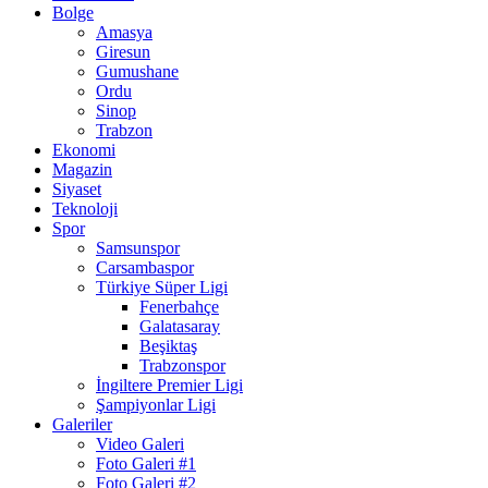
Bolge
Amasya
Giresun
Gumushane
Ordu
Sinop
Trabzon
Ekonomi
Magazin
Siyaset
Teknoloji
Spor
Samsunspor
Carsambaspor
Türkiye Süper Ligi
Fenerbahçe
Galatasaray
Beşiktaş
Trabzonspor
İngiltere Premier Ligi
Şampiyonlar Ligi
Galeriler
Video Galeri
Foto Galeri #1
Foto Galeri #2