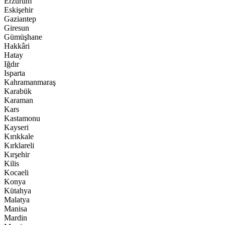
Erzurum
Eskişehir
Gaziantep
Giresun
Gümüşhane
Hakkâri
Hatay
Iğdır
Isparta
Kahramanmaraş
Karabük
Karaman
Kars
Kastamonu
Kayseri
Kırıkkale
Kırklareli
Kırşehir
Kilis
Kocaeli
Konya
Kütahya
Malatya
Manisa
Mardin