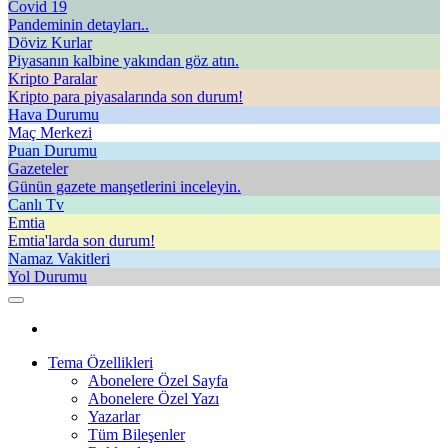
Covid 19
Pandeminin detayları..
Döviz Kurlar
Piyasanın kalbine yakından göz atın.
Kripto Paralar
Kripto para piyasalarında son durum!
Hava Durumu
Maç Merkezi
Puan Durumu
Gazeteler
Günün gazete manşetlerini inceleyin.
Canlı Tv
Emtia
Emtia'larda son durum!
Namaz Vakitleri
Yol Durumu
Tema Özellikleri
Abonelere Özel Sayfa
Abonelere Özel Yazı
Yazarlar
Tüm Bileşenler