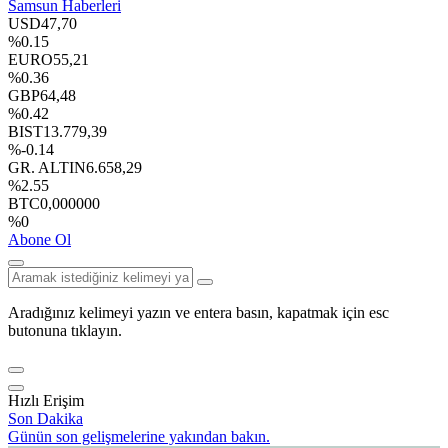
Samsun Haberleri
USD
47,70
%0.15
EURO
55,21
%0.36
GBP
64,48
%0.42
BIST
13.779,39
%-0.14
GR. ALTIN
6.658,29
%2.55
BTC
0,000000
%0
Abone Ol
Aradığınız kelimeyi yazın ve entera basın, kapatmak için esc
butonuna tıklayın.
Hızlı Erişim
Son Dakika
Günün son gelişmelerine yakından bakın.