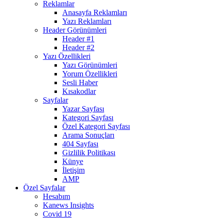
Reklamlar
Anasayfa Reklamları
Yazı Reklamları
Header Görünümleri
Header #1
Header #2
Yazı Özellikleri
Yazı Görünümleri
Yorum Özellikleri
Sesli Haber
Kısakodlar
Sayfalar
Yazar Sayfası
Kategori Sayfası
Özel Kategori Sayfası
Arama Sonuçları
404 Sayfası
Gizlilik Politikası
Künye
İletişim
AMP
Özel Sayfalar
Hesabım
Kanews Insights
Covid 19