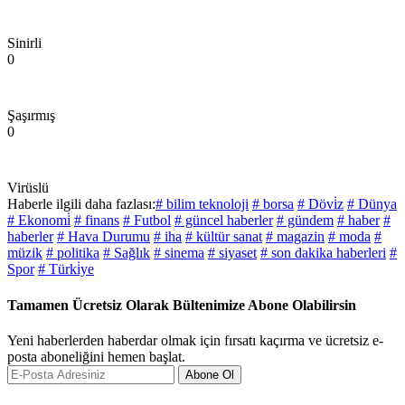
Sinirli
0
Şaşırmış
0
Virüslü
Haberle ilgili daha fazlası:
# bilim teknoloji
# borsa
# Dövi̇z
# Dünya
# Ekonomi̇
# finans
# Futbol
# güncel haberler
# gündem
# haber
#
haberler
# Hava Durumu
# iha
# kültür sanat
# magazin
# moda
#
müzik
# politika
# Sağlık
# sinema
# siyaset
# son dakika haberleri
#
Spor
# Türki̇ye
Tamamen Ücretsiz Olarak Bültenimize Abone Olabilirsin
Yeni haberlerden haberdar olmak için fırsatı kaçırma ve ücretsiz e-
posta aboneliğini hemen başlat.
Abone Ol