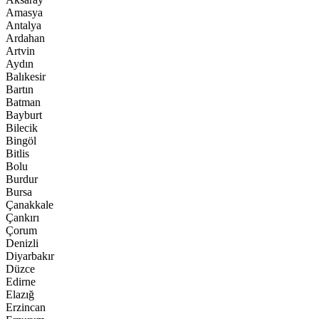
Amasya
Antalya
Ardahan
Artvin
Aydın
Balıkesir
Bartın
Batman
Bayburt
Bilecik
Bingöl
Bitlis
Bolu
Burdur
Bursa
Çanakkale
Çankırı
Çorum
Denizli
Diyarbakır
Düzce
Edirne
Elazığ
Erzincan