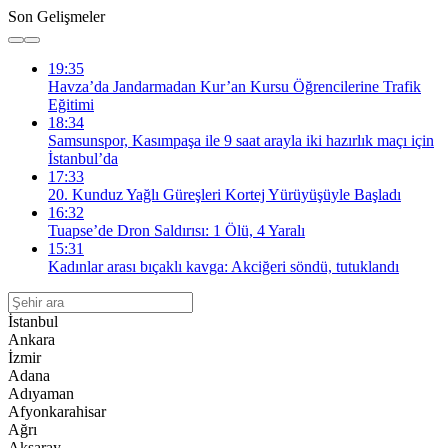
Son Gelişmeler
19:35
Havza’da Jandarmadan Kur’an Kursu Öğrencilerine Trafik
Eğitimi
18:34
Samsunspor, Kasımpaşa ile 9 saat arayla iki hazırlık maçı için
İstanbul’da
17:33
20. Kunduz Yağlı Güreşleri Kortej Yürüyüşüyle Başladı
16:32
Tuapse’de Dron Saldırısı: 1 Ölü, 4 Yaralı
15:31
Kadınlar arası bıçaklı kavga: Akciğeri söndü, tutuklandı
İstanbul
Ankara
İzmir
Adana
Adıyaman
Afyonkarahisar
Ağrı
Aksaray