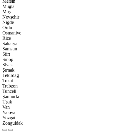
Mersin
Muğla
Muş
Nevşehir
Niğde
Ordu
Osmaniye
Rize
Sakarya
Samsun
Siirt
Sinop
Sivas
Şırnak
Tekirdağ
Tokat
Trabzon
Tunceli
Şanlıurfa
Uşak
Van
Yalova
Yozgat
Zonguldak