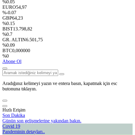
%0.05
EURO
54,97
%-0.07
GBP
64,23
%0.15
BIST
13.798,82
%0.7
GR. ALTIN
6.501,75
%0.09
BTC
0,000000
%0
Abone Ol
Aradığınız kelimeyi yazın ve entera basın, kapatmak için esc
butonuna tıklayın.
Hızlı Erişim
Son Dakika
Günün son gelişmelerine yakından bakın.
Covid 19
Pandeminin detayları..