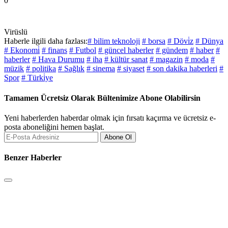
0
Virüslü
Haberle ilgili daha fazlası:
# bilim teknoloji
# borsa
# Dövi̇z
# Dünya
# Ekonomi̇
# finans
# Futbol
# güncel haberler
# gündem
# haber
#
haberler
# Hava Durumu
# iha
# kültür sanat
# magazin
# moda
#
müzik
# politika
# Sağlık
# sinema
# siyaset
# son dakika haberleri
#
Spor
# Türki̇ye
Tamamen Ücretsiz Olarak Bültenimize Abone Olabilirsin
Yeni haberlerden haberdar olmak için fırsatı kaçırma ve ücretsiz e-
posta aboneliğini hemen başlat.
Abone Ol
Benzer Haberler