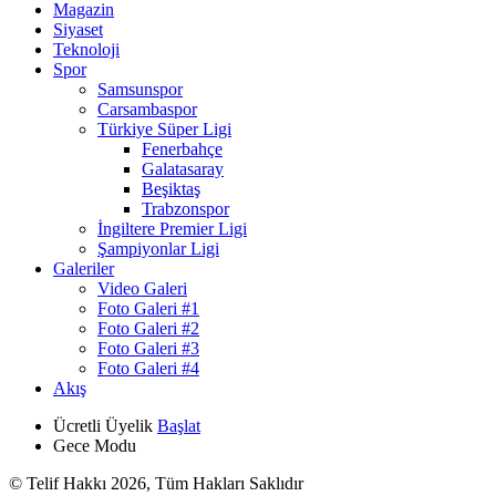
Magazin
Siyaset
Teknoloji
Spor
Samsunspor
Carsambaspor
Türkiye Süper Ligi
Fenerbahçe
Galatasaray
Beşiktaş
Trabzonspor
İngiltere Premier Ligi
Şampiyonlar Ligi
Galeriler
Video Galeri
Foto Galeri #1
Foto Galeri #2
Foto Galeri #3
Foto Galeri #4
Akış
Ücretli Üyelik
Başlat
Gece Modu
© Telif Hakkı 2026, Tüm Hakları Saklıdır