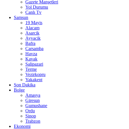
Gazete Manşetleri
Yol Durumu
Canlı Tv
Samsun
19 Mayis
Alacam
Asarcik
Ayvacik
Bafra
Carsamba
Havza
Kavak
Salipazari
Terme
Vezirkopru
Yakakent
Son Dakika
Bolge
Amasya
Giresun
Gumushane
Ordu
Sinop
Trabzon
Ekonomi