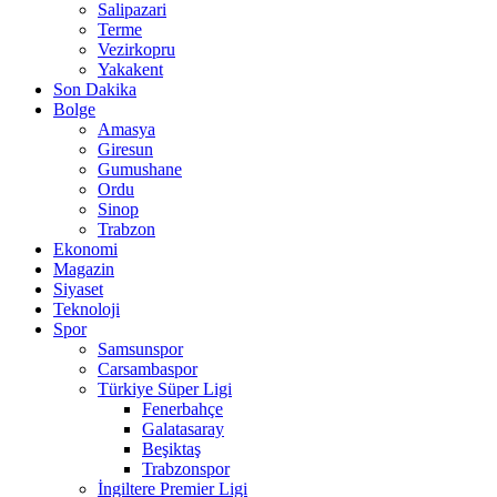
Salipazari
Terme
Vezirkopru
Yakakent
Son Dakika
Bolge
Amasya
Giresun
Gumushane
Ordu
Sinop
Trabzon
Ekonomi
Magazin
Siyaset
Teknoloji
Spor
Samsunspor
Carsambaspor
Türkiye Süper Ligi
Fenerbahçe
Galatasaray
Beşiktaş
Trabzonspor
İngiltere Premier Ligi