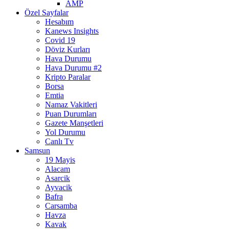
AMP
Özel Sayfalar
Hesabım
Kanews Insights
Covid 19
Döviz Kurları
Hava Durumu
Hava Durumu #2
Kripto Paralar
Borsa
Emtia
Namaz Vakitleri
Puan Durumları
Gazete Manşetleri
Yol Durumu
Canlı Tv
Samsun
19 Mayis
Alacam
Asarcik
Ayvacik
Bafra
Carsamba
Havza
Kavak