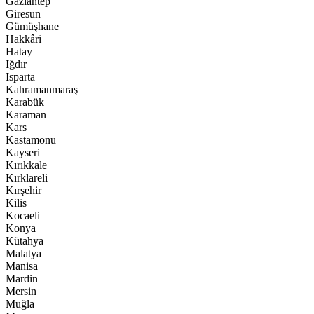
Gaziantep
Giresun
Gümüşhane
Hakkâri
Hatay
Iğdır
Isparta
Kahramanmaraş
Karabük
Karaman
Kars
Kastamonu
Kayseri
Kırıkkale
Kırklareli
Kırşehir
Kilis
Kocaeli
Konya
Kütahya
Malatya
Manisa
Mardin
Mersin
Muğla