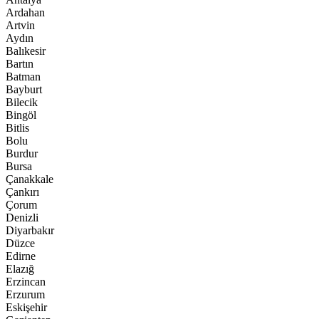
Ardahan
Artvin
Aydın
Balıkesir
Bartın
Batman
Bayburt
Bilecik
Bingöl
Bitlis
Bolu
Burdur
Bursa
Çanakkale
Çankırı
Çorum
Denizli
Diyarbakır
Düzce
Edirne
Elazığ
Erzincan
Erzurum
Eskişehir