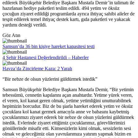
edilerek Büyükşehir Belediye Başkanı Mustafa Demir’in talimatı ile
hazırlanan hediye paketleri teslim edildi. 494 yetim ve öksüz
çocuğun ziyaret edildiği programlarda ayrıca ihtiyaç sahibi aileler de
tespit edilerek temel ihtiyaç destek kartı, gıda paketleri ve yakacak
yardımı desteği verildi.
Göz Atın
Samsun’da 36 bin kişiye hareket kapasitesi testi
4 Şehir Hastanesi Değerlendirildi – Haberler
Havza’da Zincirleme Kaza: 2 Yaralı
“Bir nebze de olsun yüzlerini güldürmek istedik”
Samsun Büyükşehir Belediye Başkanı Mustafa Demir, “Bir yetimin
tebessümü, cennetin kapılarını açan anahtardır. Yetime yürek veren,
el veren, kol kanat geren olmak, yetime yetimliğini unutturabilmek
hepimizin borcudur. Biz de bu şiarla hareket ederek yetim ve öksüz
çocuklara kol kanat germek amacıyla anne ve babasını kaybetmiş
çocuklarımızı ziyaret ederek bir nebze de olsun yüzlerini güldürmek
istedik. Evlerinde ziyaret ettiğimiz çocuklarımız, görevlilerimizi
gönüllerinde misafir etti. Kimsesizlerin kimi olmak, sessizlerin sesi
olmak ve geleceğimiz olan yavrularımıza yatırım yapmak bizim en