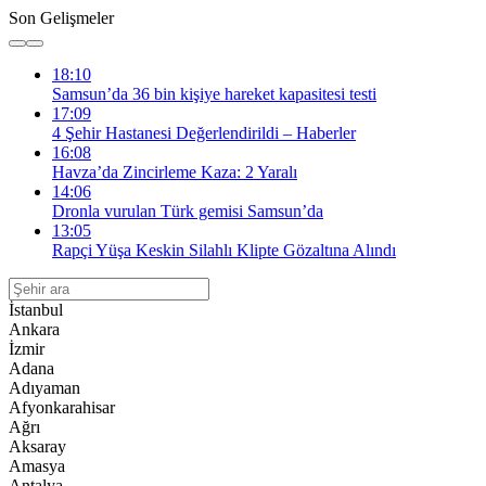
Son Gelişmeler
18:10
Samsun’da 36 bin kişiye hareket kapasitesi testi
17:09
4 Şehir Hastanesi Değerlendirildi – Haberler
16:08
Havza’da Zincirleme Kaza: 2 Yaralı
14:06
Dronla vurulan Türk gemisi Samsun’da
13:05
Rapçi Yüşa Keskin Silahlı Klipte Gözaltına Alındı
İstanbul
Ankara
İzmir
Adana
Adıyaman
Afyonkarahisar
Ağrı
Aksaray
Amasya
Antalya