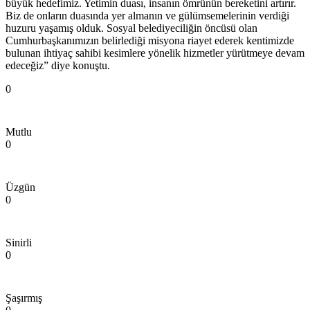
büyük hedefimiz. Yetimin duası, insanın ömrünün bereketini artırır.
Biz de onların duasında yer almanın ve gülümsemelerinin verdiği
huzuru yaşamış olduk. Sosyal belediyeciliğin öncüsü olan
Cumhurbaşkanımızın belirlediği misyona riayet ederek kentimizde
bulunan ihtiyaç sahibi kesimlere yönelik hizmetler yürütmeye devam
edeceğiz” diye konuştu.
0
Mutlu
0
Üzgün
0
Sinirli
0
Şaşırmış