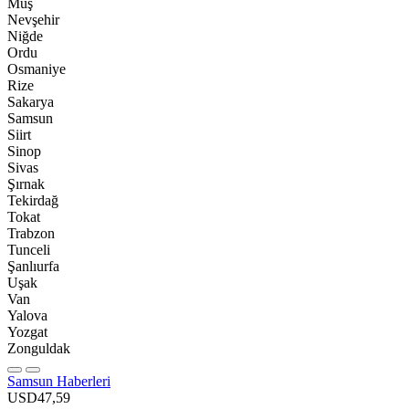
Muş
Nevşehir
Niğde
Ordu
Osmaniye
Rize
Sakarya
Samsun
Siirt
Sinop
Sivas
Şırnak
Tekirdağ
Tokat
Trabzon
Tunceli
Şanlıurfa
Uşak
Van
Yalova
Yozgat
Zonguldak
Samsun Haberleri
USD
47,59