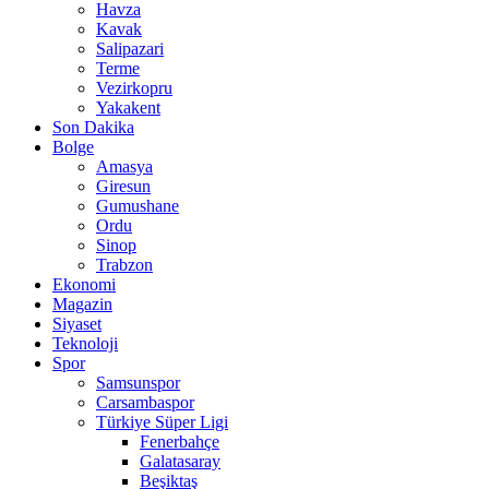
Havza
Kavak
Salipazari
Terme
Vezirkopru
Yakakent
Son Dakika
Bolge
Amasya
Giresun
Gumushane
Ordu
Sinop
Trabzon
Ekonomi
Magazin
Siyaset
Teknoloji
Spor
Samsunspor
Carsambaspor
Türkiye Süper Ligi
Fenerbahçe
Galatasaray
Beşiktaş