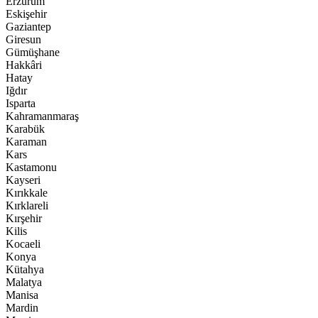
Erzurum
Eskişehir
Gaziantep
Giresun
Gümüşhane
Hakkâri
Hatay
Iğdır
Isparta
Kahramanmaraş
Karabük
Karaman
Kars
Kastamonu
Kayseri
Kırıkkale
Kırklareli
Kırşehir
Kilis
Kocaeli
Konya
Kütahya
Malatya
Manisa
Mardin