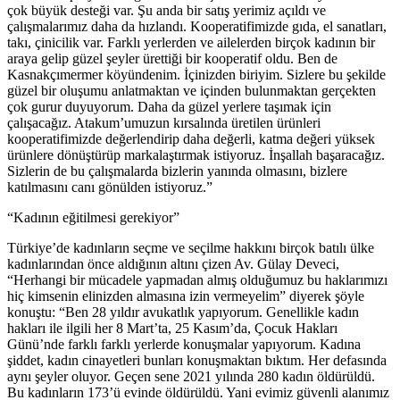
çok büyük desteği var. Şu anda bir satış yerimiz açıldı ve
çalışmalarımız daha da hızlandı. Kooperatifimizde gıda, el sanatları,
takı, çinicilik var. Farklı yerlerden ve ailelerden birçok kadının bir
araya gelip güzel şeyler ürettiği bir kooperatif oldu. Ben de
Kasnakçımermer köyündenim. İçinizden biriyim. Sizlere bu şekilde
güzel bir oluşumu anlatmaktan ve içinden bulunmaktan gerçekten
çok gurur duyuyorum. Daha da güzel yerlere taşımak için
çalışacağız. Atakum’umuzun kırsalında üretilen ürünleri
kooperatifimizde değerlendirip daha değerli, katma değeri yüksek
ürünlere dönüştürüp markalaştırmak istiyoruz. İnşallah başaracağız.
Sizlerin de bu çalışmalarda bizlerin yanında olmasını, bizlere
katılmasını canı gönülden istiyoruz.”
“Kadının eğitilmesi gerekiyor”
Türkiye’de kadınların seçme ve seçilme hakkını birçok batılı ülke
kadınlarından önce aldığının altını çizen Av. Gülay Deveci,
“Herhangi bir mücadele yapmadan almış olduğumuz bu haklarımızı
hiç kimsenin elinizden almasına izin vermeyelim” diyerek şöyle
konuştu: “Ben 28 yıldır avukatlık yapıyorum. Genellikle kadın
hakları ile ilgili her 8 Mart’ta, 25 Kasım’da, Çocuk Hakları
Günü’nde farklı farklı yerlerde konuşmalar yapıyorum. Kadına
şiddet, kadın cinayetleri bunları konuşmaktan bıktım. Her defasında
aynı şeyler oluyor. Geçen sene 2021 yılında 280 kadın öldürüldü.
Bu kadınların 173’ü evinde öldürüldü. Yani evimiz güvenli alanımız