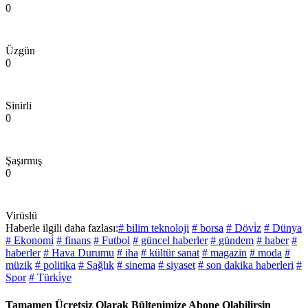
0
Üzgün
0
Sinirli
0
Şaşırmış
0
Virüslü
Haberle ilgili daha fazlası:
# bilim teknoloji
# borsa
# Dövi̇z
# Dünya
# Ekonomi̇
# finans
# Futbol
# güncel haberler
# gündem
# haber
#
haberler
# Hava Durumu
# iha
# kültür sanat
# magazin
# moda
#
müzik
# politika
# Sağlık
# sinema
# siyaset
# son dakika haberleri
#
Spor
# Türki̇ye
Tamamen Ücretsiz Olarak Bültenimize Abone Olabilirsin