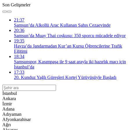
Son Gelişmeler
21:37
Samsun’da Alkollü Araç Kullanan Şahıs Cezaevinde
20:36
Samsun’da Muay Thai coşkusu: 350 sporcu mücadele ediyor
19:35
Havza’da Jandarmadan Kur’an Kursu Öğrencilerine Trafik
Eğitimi
18:34
Samsunspor, Kasımpaşa ile 9 saat arayla iki hazırlık maçı için
İstanbul’da
17:33
20. Kunduz Yağlı Güreşleri Kortej Yürüyüşüyle Başladı
İstanbul
Ankara
İzmir
Adana
Adıyaman
Afyonkarahisar
Ağrı
Aksaray