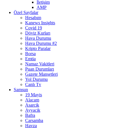
İletişim
AMP
Özel Sayfalar
Hesabım
Kanews Insights
Covid 19
Döviz Kurları
Hava Durumu
Hava Durumu #2
Kripto Paralar
Borsa
Emtia
Namaz Vakitleri
Puan Durumları
Gazete Manşetleri
Yol Durumu
Canlı Tv
Samsun
19 Mayis
Alacam
Asarcik
Ayvacik
Bafra
Carsamba
Havza