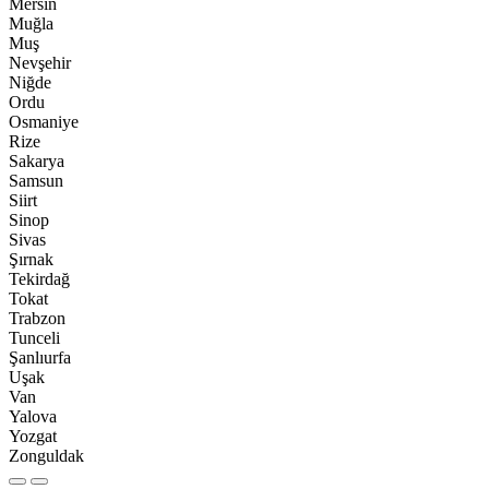
Mersin
Muğla
Muş
Nevşehir
Niğde
Ordu
Osmaniye
Rize
Sakarya
Samsun
Siirt
Sinop
Sivas
Şırnak
Tekirdağ
Tokat
Trabzon
Tunceli
Şanlıurfa
Uşak
Van
Yalova
Yozgat
Zonguldak