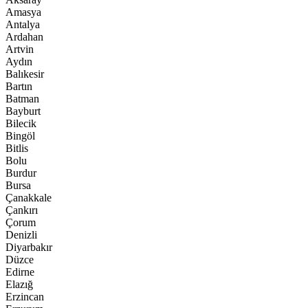
Amasya
Antalya
Ardahan
Artvin
Aydın
Balıkesir
Bartın
Batman
Bayburt
Bilecik
Bingöl
Bitlis
Bolu
Burdur
Bursa
Çanakkale
Çankırı
Çorum
Denizli
Diyarbakır
Düzce
Edirne
Elazığ
Erzincan