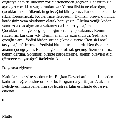
coğrafya hem de ülkemiz zor bir dönemden geçiyor. Her birimizin
ayrı ayrı çocukları var, torunları var. Yarına ilişkin ne olacağını,
çocuklarımızın, ülkemizin geleceğini bilmiyoruz. Pandemi nedeni ile
sıkça görüşemedik. Köylerinize geleceğim. Evinizin bireyi, oğlunuz,
kardeşiniz veya akrabanız olarak beni yazın. Gücüm yettiği kadar
yanınızda olacağım ama yakanızı da bırakmayacağım.
Çocuklarınızın geleceği için doğru tercih yapacaksınız. Benim
sizden hiç kuşkum yok. Benim anam da sizin gibiydi. Yedi tane
çocuğu vardı. Yedisi birden sırtına çıkmak isterse ‘Ben sizi nasıl
taşıyacağım’ demezdi. Yedisini birden sırtına alırdı. Ben öyle bir
ananın çocuğuyum. Bana da genetik olarak geçmiş. Sizin derdiniz,
benim derdim. Sorunları birlikte kardeşcesine, ailenin bireyleri gibi
çözmeye çalışacağız” ifadelerini kullandı.
Doyasıya eğlence
Kadınlarla bir süre sohbet eden Başkan Deveci ardından dans eden
kadınların eğlencesine ortak oldu. Programda yurttaşlar, Atakum
Belediyesi müzisyenlerinin söylediği şarkılar eşliğinde doyasıya
eğlendi.
0
Mutlu