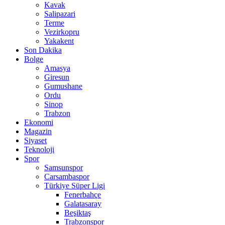
Kavak
Salipazari
Terme
Vezirkopru
Yakakent
Son Dakika
Bolge
Amasya
Giresun
Gumushane
Ordu
Sinop
Trabzon
Ekonomi
Magazin
Siyaset
Teknoloji
Spor
Samsunspor
Carsambaspor
Türkiye Süper Ligi
Fenerbahçe
Galatasaray
Beşiktaş
Trabzonspor