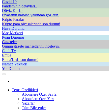
Covid 19
Pandeminin detayları..
Döviz Kurlar
Piyasanın kalbine yakından göz atın.
Kripto Paralar
Kripto para piyasalarında son durum!
Hava Durumu
Maç Merkezi
Puan Durumu
Gazeteler
Günün gazete manşetlerini inceleyin.
Canlı Tv
Emtia
Emtia'larda son durum!
Namaz Vakitleri
Yol Durumu
Tema Özellikleri
Abonelere Özel Sayfa
Abonelere Özel Yazı
Yazarlar
Tüm Bileşenler