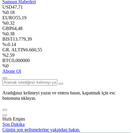
Samsun Haberleri
USD
47,71
%0.18
EURO
55,19
%0.32
GBP
64,48
%0.38
BIST
13.779,39
%-0.14
GR. ALTIN
6.660,55
%2.59
BTC
0,000000
%0
Abone Ol
Aradığınız kelimeyi yazın ve entera basın, kapatmak için esc
butonuna tıklayın.
Hızlı Erişim
Son Dakika
Günün son gelişmelerine yakından bakın.