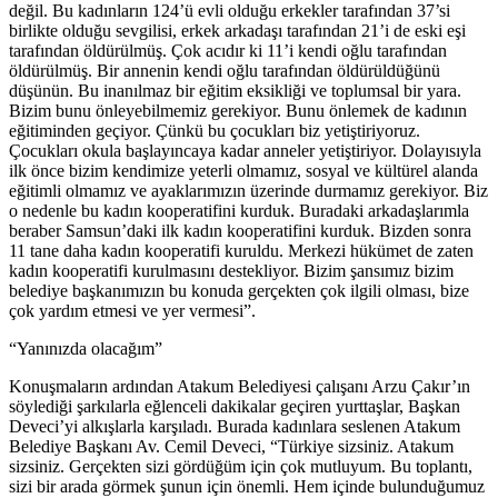
değil. Bu kadınların 124’ü evli olduğu erkekler tarafından 37’si
birlikte olduğu sevgilisi, erkek arkadaşı tarafından 21’i de eski eşi
tarafından öldürülmüş. Çok acıdır ki 11’i kendi oğlu tarafından
öldürülmüş. Bir annenin kendi oğlu tarafından öldürüldüğünü
düşünün. Bu inanılmaz bir eğitim eksikliği ve toplumsal bir yara.
Bizim bunu önleyebilmemiz gerekiyor. Bunu önlemek de kadının
eğitiminden geçiyor. Çünkü bu çocukları biz yetiştiriyoruz.
Çocukları okula başlayıncaya kadar anneler yetiştiriyor. Dolayısıyla
ilk önce bizim kendimize yeterli olmamız, sosyal ve kültürel alanda
eğitimli olmamız ve ayaklarımızın üzerinde durmamız gerekiyor. Biz
o nedenle bu kadın kooperatifini kurduk. Buradaki arkadaşlarımla
beraber Samsun’daki ilk kadın kooperatifini kurduk. Bizden sonra
11 tane daha kadın kooperatifi kuruldu. Merkezi hükümet de zaten
kadın kooperatifi kurulmasını destekliyor. Bizim şansımız bizim
belediye başkanımızın bu konuda gerçekten çok ilgili olması, bize
çok yardım etmesi ve yer vermesi”.
“Yanınızda olacağım”
Konuşmaların ardından Atakum Belediyesi çalışanı Arzu Çakır’ın
söylediği şarkılarla eğlenceli dakikalar geçiren yurttaşlar, Başkan
Deveci’yi alkışlarla karşıladı. Burada kadınlara seslenen Atakum
Belediye Başkanı Av. Cemil Deveci, “Türkiye sizsiniz. Atakum
sizsiniz. Gerçekten sizi gördüğüm için çok mutluyum. Bu toplantı,
sizi bir arada görmek şunun için önemli. Hem içinde bulunduğumuz