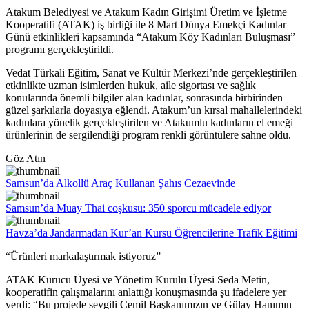
Atakum Belediyesi ve Atakum Kadın Girişimi Üretim ve İşletme
Kooperatifi (ATAK) iş birliği ile 8 Mart Dünya Emekçi Kadınlar
Günü etkinlikleri kapsamında “Atakum Köy Kadınları Buluşması”
programı gerçekleştirildi.
Vedat Türkali Eğitim, Sanat ve Kültür Merkezi’nde gerçekleştirilen
etkinlikte uzman isimlerden hukuk, aile sigortası ve sağlık
konularında önemli bilgiler alan kadınlar, sonrasında birbirinden
güzel şarkılarla doyasıya eğlendi. Atakum’un kırsal mahallelerindeki
kadınlara yönelik gerçekleştirilen ve Atakumlu kadınların el emeği
ürünlerinin de sergilendiği program renkli görüntülere sahne oldu.
Göz Atın
Samsun’da Alkollü Araç Kullanan Şahıs Cezaevinde
Samsun’da Muay Thai coşkusu: 350 sporcu mücadele ediyor
Havza’da Jandarmadan Kur’an Kursu Öğrencilerine Trafik Eğitimi
“Ürünleri markalaştırmak istiyoruz”
ATAK Kurucu Üyesi ve Yönetim Kurulu Üyesi Seda Metin,
kooperatifin çalışmalarını anlattığı konuşmasında şu ifadelere yer
verdi: “Bu projede sevgili Cemil Başkanımızın ve Gülay Hanımın