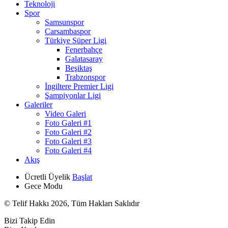
Teknoloji
Spor
Samsunspor
Carsambaspor
Türkiye Süper Ligi
Fenerbahçe
Galatasaray
Beşiktaş
Trabzonspor
İngiltere Premier Ligi
Şampiyonlar Ligi
Galeriler
Video Galeri
Foto Galeri #1
Foto Galeri #2
Foto Galeri #3
Foto Galeri #4
Akış
Ücretli Üyelik
Başlat
Gece Modu
© Telif Hakkı 2026, Tüm Hakları Saklıdır
Bizi Takip Edin