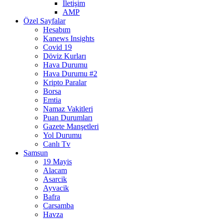
İletişim
AMP
Özel Sayfalar
Hesabım
Kanews Insights
Covid 19
Döviz Kurları
Hava Durumu
Hava Durumu #2
Kripto Paralar
Borsa
Emtia
Namaz Vakitleri
Puan Durumları
Gazete Manşetleri
Yol Durumu
Canlı Tv
Samsun
19 Mayis
Alacam
Asarcik
Ayvacik
Bafra
Carsamba
Havza