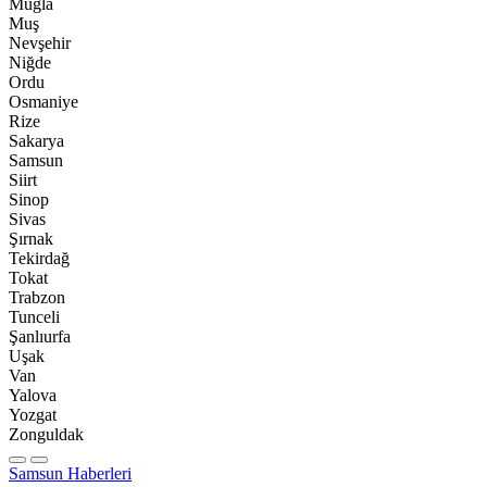
Muğla
Muş
Nevşehir
Niğde
Ordu
Osmaniye
Rize
Sakarya
Samsun
Siirt
Sinop
Sivas
Şırnak
Tekirdağ
Tokat
Trabzon
Tunceli
Şanlıurfa
Uşak
Van
Yalova
Yozgat
Zonguldak
Samsun Haberleri