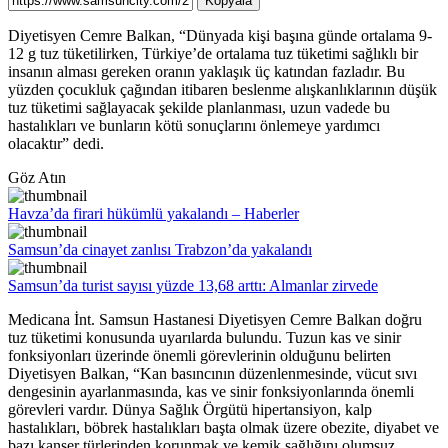
Kopyala
Diyetisyen Cemre Balkan, “Dünyada kişi başına günde ortalama 9-
12 g tuz tüketilirken, Türkiye’de ortalama tuz tüketimi sağlıklı bir
insanın alması gereken oranın yaklaşık üç katından fazladır. Bu
yüzden çocukluk çağından itibaren beslenme alışkanlıklarının düşük
tuz tüketimi sağlayacak şekilde planlanması, uzun vadede bu
hastalıkları ve bunların kötü sonuçlarını önlemeye yardımcı
olacaktır” dedi.
Göz Atın
Havza’da firari hükümlü yakalandı – Haberler
Samsun’da cinayet zanlısı Trabzon’da yakalandı
Samsun’da turist sayısı yüzde 13,68 arttı: Almanlar zirvede
Medicana İnt. Samsun Hastanesi Diyetisyen Cemre Balkan doğru
tuz tüketimi konusunda uyarılarda bulundu. Tuzun kas ve sinir
fonksiyonları üzerinde önemli görevlerinin olduğunu belirten
Diyetisyen Balkan, “Kan basıncının düzenlenmesinde, vücut sıvı
dengesinin ayarlanmasında, kas ve sinir fonksiyonlarında önemli
görevleri vardır. Dünya Sağlık Örgütü hipertansiyon, kalp
hastalıkları, böbrek hastalıkları başta olmak üzere obezite, diyabet ve
bazı kanser türlerinden korunmak ve kemik sağlığını olumsuz