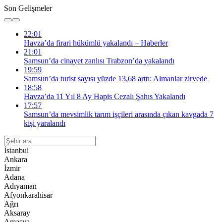
Son Gelişmeler
22:01
Havza’da firari hükümlü yakalandı – Haberler
21:01
Samsun’da cinayet zanlısı Trabzon’da yakalandı
19:59
Samsun’da turist sayısı yüzde 13,68 arttı: Almanlar zirvede
18:58
Havza’da 11 Yıl 8 Ay Hapis Cezalı Şahıs Yakalandı
17:57
Samsun’da mevsimlik tarım işçileri arasında çıkan kavgada 7
kişi yaralandı
İstanbul
Ankara
İzmir
Adana
Adıyaman
Afyonkarahisar
Ağrı
Aksaray
Amasya