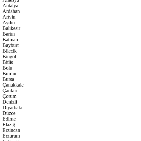
Antalya
Ardahan
Artvin
Aydın
Balıkesir
Bartın
Batman
Bayburt
Bilecik
Bingöl
Bitlis
Bolu
Burdur
Bursa
Çanakkale
Çankırı
Çorum
Denizli
Diyarbakır
Düzce
Edirne
Elazığ
Erzincan
Erzurum