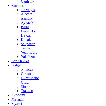
Canlı Tv
Samsun
19 Mayis
Alacam
Asarcik
Ayvacik
Bafra
Carsamba
Havza
Kavak
Salipazari
Terme
Vezirkopru
Yakakent
Son Dakika
Bolge
Amasya
Giresun
Gumushane
Ordu
Sinop
Trabzon
Ekonomi
Magazin
Siyaset