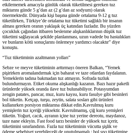
etkilememek amacıyla günlük olarak tüketilmesi gereken tuz
miktarını günde 5 g’dan az (2 g’dan az sodyum) olarak
önermektedir. Dünyada kişi başına günde ortalama 9-12 g tuz
tüketilirken, Türkiye’de ortalama tuz tüketimi sağlıklı bir insanın
alması gereken oranın yaklaşık üç katından fazladır. Bu yüzden
çocukluk çağından itibaren beslenme alışkanlıklarının düşük tuz
tüketimi sağlayacak şekilde planlanması, uzun vadede bu hastalıkları
ve bunların kötü sonuçlarını önlemeye yardımcı olacaktır” diye
konuştu.
“Tuz tüketiminin azaltmanın yolları”
Sebze ve meyve tüketiminin arttırmayı öneren Balkan, “Yemek
pişirirken aromalandırmak için baharat ve taze otlardan faydalanın.
Yemeklerin tadına bakmadan tuz atmayın. Sofrada tuzluk
bulundurmayın. Etiket okuma alışkanlığı kazanın. Bazı hazır paketli
ürünlerde yüksek oranda ilave tuz bulunabiliyor. Potasyumdan
zengin patates, pancar, muz, kuru kayısı, kuru fasulye gibi besinleri
bol tüketin. Ketçap, turşu, zeytin, salata sosları gibi ürünleri
kullanırken porsiyon miktarına dikkat edin.Kavrulmuş kuru
yemişlerin tuz içeriği yüksektir. Kavrulmamış, çiğ kuru yemişleri
tüketin. Yoğurt, cacık, ayranın içine tuz yerine dereotu, maydanoz,
taze nane ekleyin. Fast food tarzı besinler de yüksek tuz içerir,
tüketimini sınırlandırın. Fazla tuz tüketiminin vücutta şişlik ve
ödeme sebebiyet verebileceği de unutulmamalı ; bol sıvı tüketimine