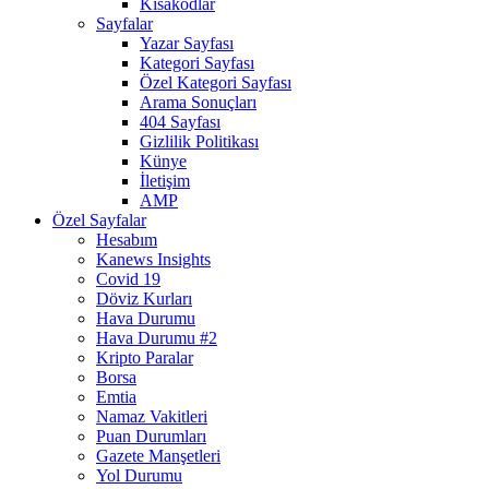
Kısakodlar
Sayfalar
Yazar Sayfası
Kategori Sayfası
Özel Kategori Sayfası
Arama Sonuçları
404 Sayfası
Gizlilik Politikası
Künye
İletişim
AMP
Özel Sayfalar
Hesabım
Kanews Insights
Covid 19
Döviz Kurları
Hava Durumu
Hava Durumu #2
Kripto Paralar
Borsa
Emtia
Namaz Vakitleri
Puan Durumları
Gazete Manşetleri
Yol Durumu