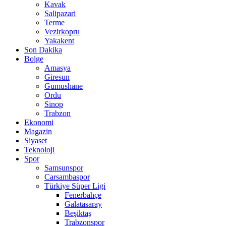
Kavak
Salipazari
Terme
Vezirkopru
Yakakent
Son Dakika
Bolge
Amasya
Giresun
Gumushane
Ordu
Sinop
Trabzon
Ekonomi
Magazin
Siyaset
Teknoloji
Spor
Samsunspor
Carsambaspor
Türkiye Süper Ligi
Fenerbahçe
Galatasaray
Beşiktaş
Trabzonspor