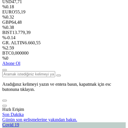
USD
47,71
%0.18
EURO
55,19
%0.32
GBP
64,48
%0.38
BIST
13.779,39
%-0.14
GR. ALTIN
6.660,55
%2.59
BTC
0,000000
%0
Abone Ol
Aradığınız kelimeyi yazın ve entera basın, kapatmak için esc
butonuna tıklayın.
Hızlı Erişim
Son Dakika
Günün son gelişmelerine yakından bakın.
Covid 19