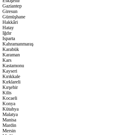
Eskişehir
Gaziantep
Giresun
Gümüşhane
Hakkâri
Hatay
Iğdır
Isparta
Kahramanmaraş
Karabük
Karaman
Kars
Kastamonu
Kayseri
Kırıkkale
Kırklareli
Kırşehir
Kilis
Kocaeli
Konya
Kütahya
Malatya
Manisa
Mardin
Mersin