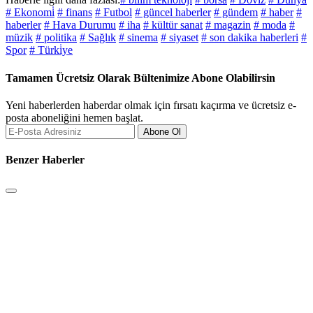
# Ekonomi̇
# finans
# Futbol
# güncel haberler
# gündem
# haber
#
haberler
# Hava Durumu
# iha
# kültür sanat
# magazin
# moda
#
müzik
# politika
# Sağlık
# sinema
# siyaset
# son dakika haberleri
#
Spor
# Türki̇ye
Tamamen Ücretsiz Olarak Bültenimize Abone Olabilirsin
Yeni haberlerden haberdar olmak için fırsatı kaçırma ve ücretsiz e-
posta aboneliğini hemen başlat.
Abone Ol
Benzer Haberler