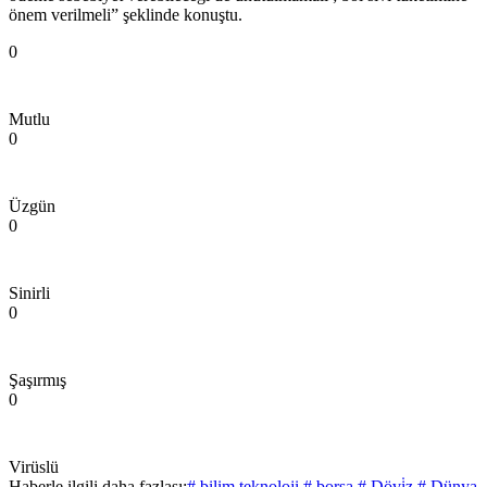
önem verilmeli” şeklinde konuştu.
0
Mutlu
0
Üzgün
0
Sinirli
0
Şaşırmış
0
Virüslü
Haberle ilgili daha fazlası:
# bilim teknoloji
# borsa
# Dövi̇z
# Dünya