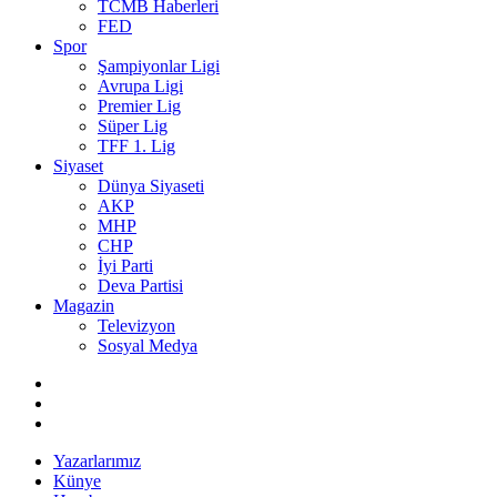
TCMB Haberleri
FED
Spor
Şampiyonlar Ligi
Avrupa Ligi
Premier Lig
Süper Lig
TFF 1. Lig
Siyaset
Dünya Siyaseti
AKP
MHP
CHP
İyi Parti
Deva Partisi
Magazin
Televizyon
Sosyal Medya
Yazarlarımız
Künye