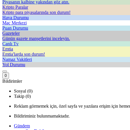
Piyasanın kalbine yakından göz atın.
Kripto Paralar
Kripto para piyasalarında son durum!
Hava Durumu
Maç Merkezi
Puan Durumu
Gazeteler
Günün gazete manşetlerini inceleyin.
Canlı Tv
Emtia
Emtia'larda son durum!
Namaz Vakitleri
Yol Durumu
0
Bildirimler
Sosyal (0)
Takip (0)
Reklam görmemek için, özel sayfa ve yazılara erişim için hemen
Bildiriminiz bulunmamaktadır.
Gündem