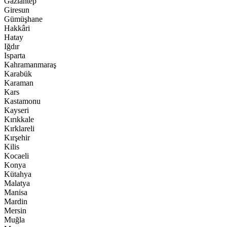
Gaziantep
Giresun
Gümüşhane
Hakkâri
Hatay
Iğdır
Isparta
Kahramanmaraş
Karabük
Karaman
Kars
Kastamonu
Kayseri
Kırıkkale
Kırklareli
Kırşehir
Kilis
Kocaeli
Konya
Kütahya
Malatya
Manisa
Mardin
Mersin
Muğla