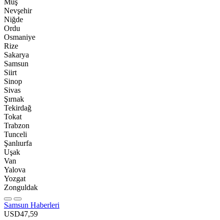
Muş
Nevşehir
Niğde
Ordu
Osmaniye
Rize
Sakarya
Samsun
Siirt
Sinop
Sivas
Şırnak
Tekirdağ
Tokat
Trabzon
Tunceli
Şanlıurfa
Uşak
Van
Yalova
Yozgat
Zonguldak
Samsun Haberleri
USD
47,59