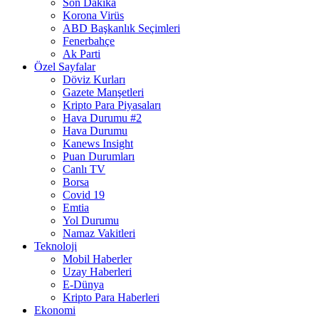
Son Dakika
Korona Virüs
ABD Başkanlık Seçimleri
Fenerbahçe
Ak Parti
Özel Sayfalar
Döviz Kurları
Gazete Manşetleri
Kripto Para Piyasaları
Hava Durumu #2
Hava Durumu
Kanews Insight
Puan Durumları
Canlı TV
Borsa
Covid 19
Emtia
Yol Durumu
Namaz Vakitleri
Teknoloji
Mobil Haberler
Uzay Haberleri
E-Dünya
Kripto Para Haberleri
Ekonomi