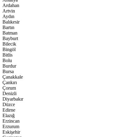
Ardahan
Artvin
Aydın
Balıkesir
Bartın
Batman
Bayburt
Bilecik
Bingöl
Bitlis
Bolu
Burdur
Bursa
Çanakkale
Çankırı
Çorum
Denizli
Diyarbakır
Düzce
Edirne
Elazığ
Erzincan
Erzurum
Eskişehir