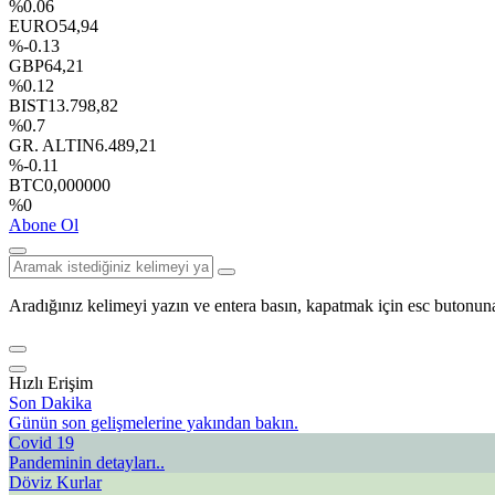
%0.06
EURO
54,94
%-0.13
GBP
64,21
%0.12
BIST
13.798,82
%0.7
GR. ALTIN
6.489,21
%-0.11
BTC
0,000000
%0
Abone Ol
Aradığınız kelimeyi yazın ve entera basın, kapatmak için esc butonuna
Hızlı Erişim
Son Dakika
Günün son gelişmelerine yakından bakın.
Covid 19
Pandeminin detayları..
Döviz Kurlar