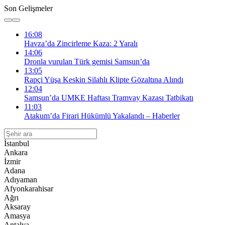
Son Gelişmeler
16:08
Havza’da Zincirleme Kaza: 2 Yaralı
14:06
Dronla vurulan Türk gemisi Samsun’da
13:05
Rapçi Yüşa Keskin Silahlı Klipte Gözaltına Alındı
12:04
Samsun’da UMKE Haftası Tramvay Kazası Tatbikatı
11:03
Atakum’da Firari Hükümlü Yakalandı – Haberler
İstanbul
Ankara
İzmir
Adana
Adıyaman
Afyonkarahisar
Ağrı
Aksaray
Amasya
Antalya