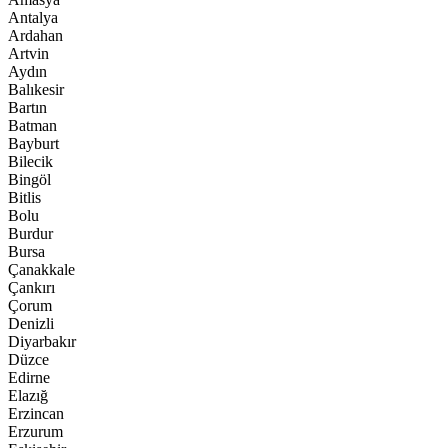
Antalya
Ardahan
Artvin
Aydın
Balıkesir
Bartın
Batman
Bayburt
Bilecik
Bingöl
Bitlis
Bolu
Burdur
Bursa
Çanakkale
Çankırı
Çorum
Denizli
Diyarbakır
Düzce
Edirne
Elazığ
Erzincan
Erzurum