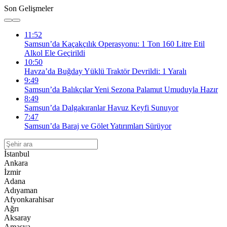
Son Gelişmeler
11:52
Samsun’da Kaçakçılık Operasyonu: 1 Ton 160 Litre Etil
Alkol Ele Geçirildi
10:50
Havza’da Buğday Yüklü Traktör Devrildi: 1 Yaralı
9:49
Samsun’da Balıkçılar Yeni Sezona Palamut Umuduyla Hazır
8:49
Samsun’da Dalgakıranlar Havuz Keyfi Sunuyor
7:47
Samsun’da Baraj ve Gölet Yatırımları Sürüyor
İstanbul
Ankara
İzmir
Adana
Adıyaman
Afyonkarahisar
Ağrı
Aksaray
Amasya