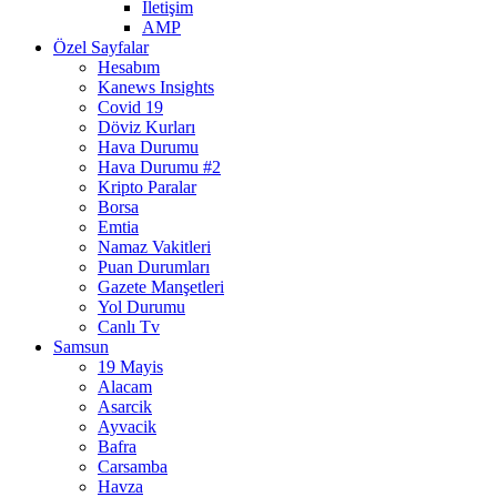
İletişim
AMP
Özel Sayfalar
Hesabım
Kanews Insights
Covid 19
Döviz Kurları
Hava Durumu
Hava Durumu #2
Kripto Paralar
Borsa
Emtia
Namaz Vakitleri
Puan Durumları
Gazete Manşetleri
Yol Durumu
Canlı Tv
Samsun
19 Mayis
Alacam
Asarcik
Ayvacik
Bafra
Carsamba
Havza