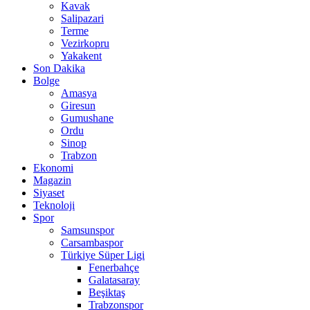
Kavak
Salipazari
Terme
Vezirkopru
Yakakent
Son Dakika
Bolge
Amasya
Giresun
Gumushane
Ordu
Sinop
Trabzon
Ekonomi
Magazin
Siyaset
Teknoloji
Spor
Samsunspor
Carsambaspor
Türkiye Süper Ligi
Fenerbahçe
Galatasaray
Beşiktaş
Trabzonspor