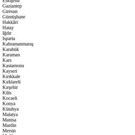
Eskişehir
Gaziantep
Giresun
Gümüşhane
Hakkâri
Hatay
Iğdır
Isparta
Kahramanmaraş
Karabük
Karaman
Kars
Kastamonu
Kayseri
Kırıkkale
Kırklareli
Kırşehir
Kilis
Kocaeli
Konya
Kütahya
Malatya
Manisa
Mardin
Mersin