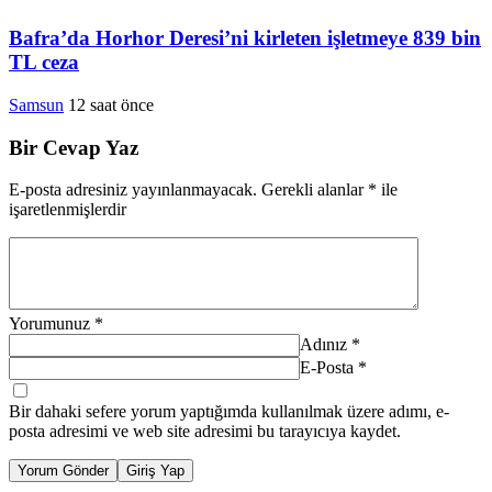
Bafra’da Horhor Deresi’ni kirleten işletmeye 839 bin
TL ceza
Samsun
12 saat önce
Bir Cevap Yaz
E-posta adresiniz yayınlanmayacak.
Gerekli alanlar
*
ile
işaretlenmişlerdir
Yorumunuz
*
Adınız
*
E-Posta
*
Bir dahaki sefere yorum yaptığımda kullanılmak üzere adımı, e-
posta adresimi ve web site adresimi bu tarayıcıya kaydet.
Yorum Gönder
Giriş Yap