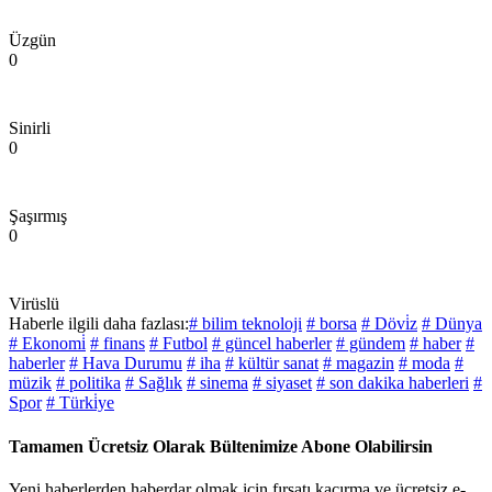
Üzgün
0
Sinirli
0
Şaşırmış
0
Virüslü
Haberle ilgili daha fazlası:
# bilim teknoloji
# borsa
# Dövi̇z
# Dünya
# Ekonomi̇
# finans
# Futbol
# güncel haberler
# gündem
# haber
#
haberler
# Hava Durumu
# iha
# kültür sanat
# magazin
# moda
#
müzik
# politika
# Sağlık
# sinema
# siyaset
# son dakika haberleri
#
Spor
# Türki̇ye
Tamamen Ücretsiz Olarak Bültenimize Abone Olabilirsin
Yeni haberlerden haberdar olmak için fırsatı kaçırma ve ücretsiz e-