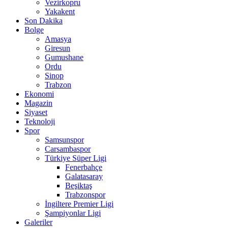
Vezirkopru
Yakakent
Son Dakika
Bolge
Amasya
Giresun
Gumushane
Ordu
Sinop
Trabzon
Ekonomi
Magazin
Siyaset
Teknoloji
Spor
Samsunspor
Carsambaspor
Türkiye Süper Ligi
Fenerbahçe
Galatasaray
Beşiktaş
Trabzonspor
İngiltere Premier Ligi
Şampiyonlar Ligi
Galeriler