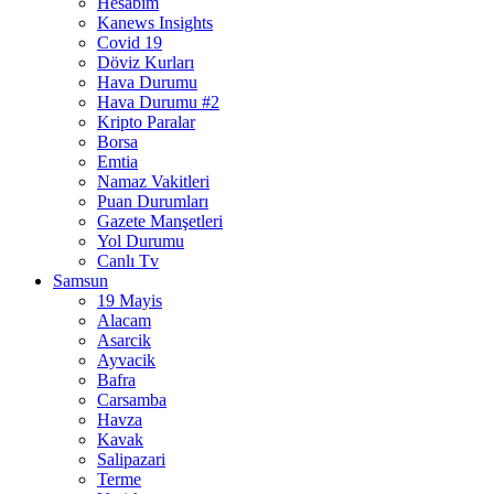
Hesabım
Kanews Insights
Covid 19
Döviz Kurları
Hava Durumu
Hava Durumu #2
Kripto Paralar
Borsa
Emtia
Namaz Vakitleri
Puan Durumları
Gazete Manşetleri
Yol Durumu
Canlı Tv
Samsun
19 Mayis
Alacam
Asarcik
Ayvacik
Bafra
Carsamba
Havza
Kavak
Salipazari
Terme