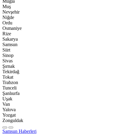
Muğla
Muş
Nevşehir
Niğde
Ordu
Osmaniye
Rize
Sakarya
Samsun
Siirt
Sinop
Sivas
Şırnak
Tekirdağ
Tokat
Trabzon
Tunceli
Şanlıurfa
Uşak
Van
Yalova
Yozgat
Zonguldak
Samsun Haberleri