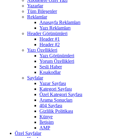
Abonelere Özel Yazı
Yazarlar
Tüm Bileşenler
Reklamlar
Anasayfa Reklamları
Yazı Reklamları
Header Görünümleri
Header #1
Header #2
Yazı Özellikleri
Yazı Görünümleri
Yorum Özellikleri
Sesli Haber
Kısakodlar
Sayfalar
Yazar Sayfası
Kategori Sayfası
Özel Kategori Sayfası
Arama Sonuçları
404 Sayfası
Gizlilik Politikası
Künye
İletişim
AMP
Özel Sayfalar