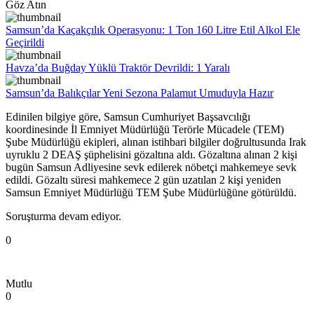
Göz Atın
Samsun’da Kaçakçılık Operasyonu: 1 Ton 160 Litre Etil Alkol Ele
Geçirildi
Havza’da Buğday Yüklü Traktör Devrildi: 1 Yaralı
Samsun’da Balıkçılar Yeni Sezona Palamut Umuduyla Hazır
Edinilen bilgiye göre, Samsun Cumhuriyet Başsavcılığı
koordinesinde İl Emniyet Müdürlüğü Terörle Mücadele (TEM)
Şube Müdürlüğü ekipleri, alınan istihbari bilgiler doğrultusunda Irak
uyruklu 2 DEAŞ şüphelisini gözaltına aldı. Gözaltına alınan 2 kişi
bugün Samsun Adliyesine sevk edilerek nöbetçi mahkemeye sevk
edildi. Gözaltı süresi mahkemece 2 gün uzatılan 2 kişi yeniden
Samsun Emniyet Müdürlüğü TEM Şube Müdürlüğüne götürüldü.
Soruşturma devam ediyor.
0
Mutlu
0