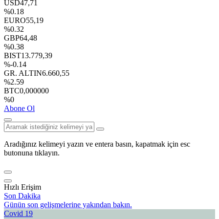
USD
47,71
%0.18
EURO
55,19
%0.32
GBP
64,48
%0.38
BIST
13.779,39
%-0.14
GR. ALTIN
6.660,55
%2.59
BTC
0,000000
%0
Abone Ol
Aradığınız kelimeyi yazın ve entera basın, kapatmak için esc
butonuna tıklayın.
Hızlı Erişim
Son Dakika
Günün son gelişmelerine yakından bakın.
Covid 19