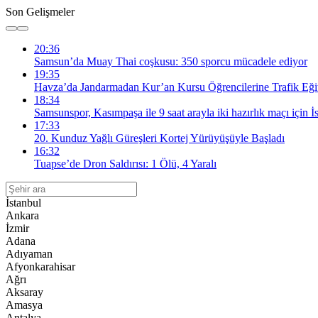
Son Gelişmeler
20:36
Samsun’da Muay Thai coşkusu: 350 sporcu mücadele ediyor
19:35
Havza’da Jandarmadan Kur’an Kursu Öğrencilerine Trafik Eği
18:34
Samsunspor, Kasımpaşa ile 9 saat arayla iki hazırlık maçı için İ
17:33
20. Kunduz Yağlı Güreşleri Kortej Yürüyüşüyle Başladı
16:32
Tuapse’de Dron Saldırısı: 1 Ölü, 4 Yaralı
İstanbul
Ankara
İzmir
Adana
Adıyaman
Afyonkarahisar
Ağrı
Aksaray
Amasya
Antalya