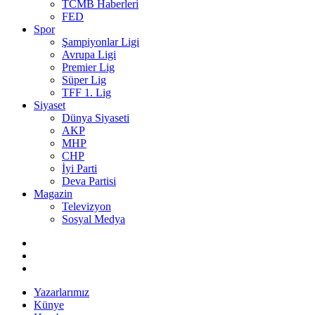
TCMB Haberleri
FED
Spor
Şampiyonlar Ligi
Avrupa Ligi
Premier Lig
Süper Lig
TFF 1. Lig
Siyaset
Dünya Siyaseti
AKP
MHP
CHP
İyi Parti
Deva Partisi
Magazin
Televizyon
Sosyal Medya
Yazarlarımız
Künye