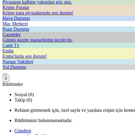
Piyasanın kalbine yakından göz atın.
Kripto Paralar
Kripto para piyasalarında son durum!
Hava Durumu
Maç Merkezi
Puan Durumu
Gazeteler
Günün gazete manşetlerini inceleyin.
Canlı Tv
Emtia
Emtia'larda son durum!
Namaz Vakitleri
Yol Durumu
0
Bildirimler
Sosyal (0)
Takip (0)
Reklam görmemek için, özel sayfa ve yazılara erişim için hemen
Bildiriminiz bulunmamaktadır.
Gündem