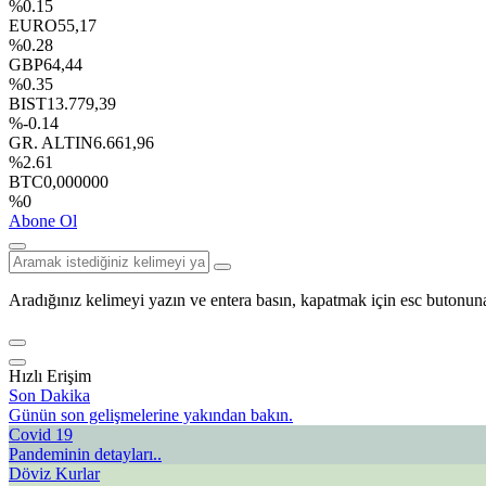
%0.15
EURO
55,17
%0.28
GBP
64,44
%0.35
BIST
13.779,39
%-0.14
GR. ALTIN
6.661,96
%2.61
BTC
0,000000
%0
Abone Ol
Aradığınız kelimeyi yazın ve entera basın, kapatmak için esc butonuna
Hızlı Erişim
Son Dakika
Günün son gelişmelerine yakından bakın.
Covid 19
Pandeminin detayları..
Döviz Kurlar