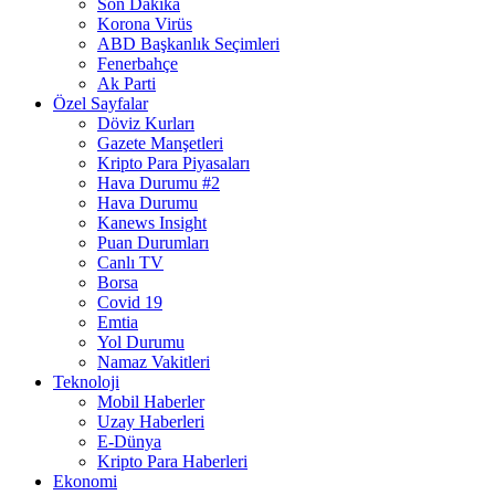
Son Dakika
Korona Virüs
ABD Başkanlık Seçimleri
Fenerbahçe
Ak Parti
Özel Sayfalar
Döviz Kurları
Gazete Manşetleri
Kripto Para Piyasaları
Hava Durumu #2
Hava Durumu
Kanews Insight
Puan Durumları
Canlı TV
Borsa
Covid 19
Emtia
Yol Durumu
Namaz Vakitleri
Teknoloji
Mobil Haberler
Uzay Haberleri
E-Dünya
Kripto Para Haberleri
Ekonomi