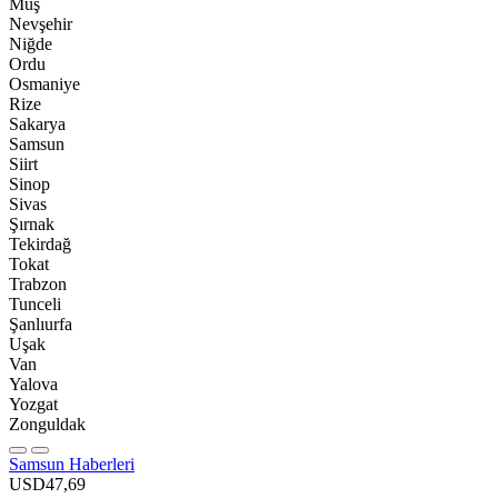
Muş
Nevşehir
Niğde
Ordu
Osmaniye
Rize
Sakarya
Samsun
Siirt
Sinop
Sivas
Şırnak
Tekirdağ
Tokat
Trabzon
Tunceli
Şanlıurfa
Uşak
Van
Yalova
Yozgat
Zonguldak
Samsun Haberleri
USD
47,69