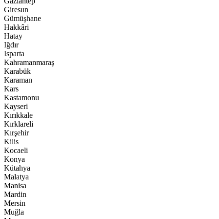
Gaziantep
Giresun
Gümüşhane
Hakkâri
Hatay
Iğdır
Isparta
Kahramanmaraş
Karabük
Karaman
Kars
Kastamonu
Kayseri
Kırıkkale
Kırklareli
Kırşehir
Kilis
Kocaeli
Konya
Kütahya
Malatya
Manisa
Mardin
Mersin
Muğla