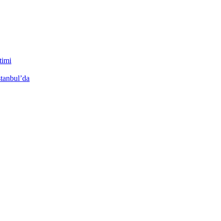
timi
stanbul’da