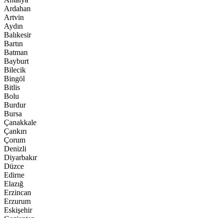
Ardahan
Artvin
Aydın
Balıkesir
Bartın
Batman
Bayburt
Bilecik
Bingöl
Bitlis
Bolu
Burdur
Bursa
Çanakkale
Çankırı
Çorum
Denizli
Diyarbakır
Düzce
Edirne
Elazığ
Erzincan
Erzurum
Eskişehir