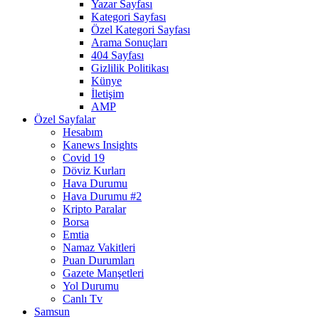
Yazar Sayfası
Kategori Sayfası
Özel Kategori Sayfası
Arama Sonuçları
404 Sayfası
Gizlilik Politikası
Künye
İletişim
AMP
Özel Sayfalar
Hesabım
Kanews Insights
Covid 19
Döviz Kurları
Hava Durumu
Hava Durumu #2
Kripto Paralar
Borsa
Emtia
Namaz Vakitleri
Puan Durumları
Gazete Manşetleri
Yol Durumu
Canlı Tv
Samsun