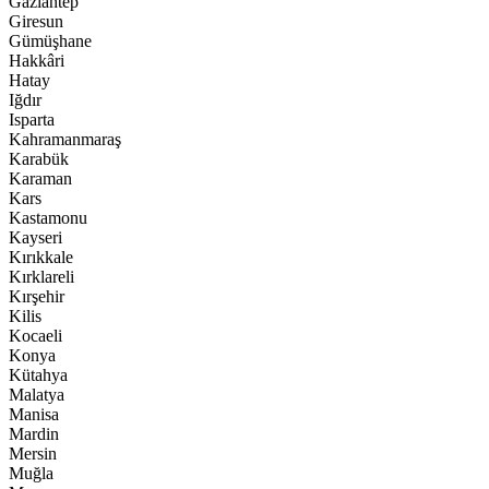
Gaziantep
Giresun
Gümüşhane
Hakkâri
Hatay
Iğdır
Isparta
Kahramanmaraş
Karabük
Karaman
Kars
Kastamonu
Kayseri
Kırıkkale
Kırklareli
Kırşehir
Kilis
Kocaeli
Konya
Kütahya
Malatya
Manisa
Mardin
Mersin
Muğla