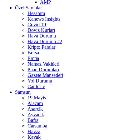
AMP
Özel Sayfalar
Hesabım
Kanews Insights
Covid 19
Döviz Kurları
Hava Durumu
Hava Durumu #2
Kripto Paralar
Borsa
Emtia
Namaz Vakitleri
Puan Durumları
Gazete Manşetleri
Yol Durumu
Canlı Tv
Samsun
19 Mayis
Alacam
Asarcik
Ayvacik
Bafra
Carsamba
Havza
Kavak