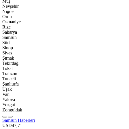
Muş
Nevşehir
Niğde
Ordu
Osmaniye
Rize
Sakarya
Samsun
Siirt
Sinop
Sivas
Şırnak
Tekirdağ
Tokat
Trabzon
Tunceli
Şanlıurfa
Uşak
Van
Yalova
Yozgat
Zonguldak
Samsun Haberleri
USD
47,71