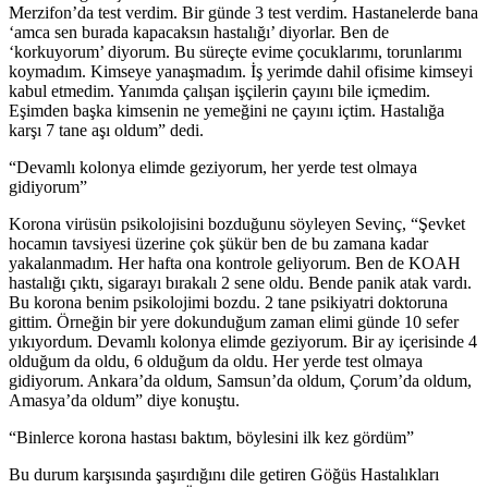
Merzifon’da test verdim. Bir günde 3 test verdim. Hastanelerde bana
‘amca sen burada kapacaksın hastalığı’ diyorlar. Ben de
‘korkuyorum’ diyorum. Bu süreçte evime çocuklarımı, torunlarımı
koymadım. Kimseye yanaşmadım. İş yerimde dahil ofisime kimseyi
kabul etmedim. Yanımda çalışan işçilerin çayını bile içmedim.
Eşimden başka kimsenin ne yemeğini ne çayını içtim. Hastalığa
karşı 7 tane aşı oldum” dedi.
“Devamlı kolonya elimde geziyorum, her yerde test olmaya
gidiyorum”
Korona virüsün psikolojisini bozduğunu söyleyen Sevinç, “Şevket
hocamın tavsiyesi üzerine çok şükür ben de bu zamana kadar
yakalanmadım. Her hafta ona kontrole geliyorum. Ben de KOAH
hastalığı çıktı, sigarayı bırakalı 2 sene oldu. Bende panik atak vardı.
Bu korona benim psikolojimi bozdu. 2 tane psikiyatri doktoruna
gittim. Örneğin bir yere dokunduğum zaman elimi günde 10 sefer
yıkıyordum. Devamlı kolonya elimde geziyorum. Bir ay içerisinde 4
olduğum da oldu, 6 olduğum da oldu. Her yerde test olmaya
gidiyorum. Ankara’da oldum, Samsun’da oldum, Çorum’da oldum,
Amasya’da oldum” diye konuştu.
“Binlerce korona hastası baktım, böylesini ilk kez gördüm”
Bu durum karşısında şaşırdığını dile getiren Göğüs Hastalıkları