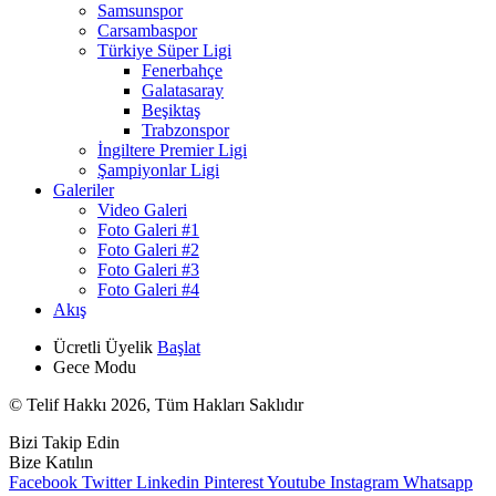
Samsunspor
Carsambaspor
Türkiye Süper Ligi
Fenerbahçe
Galatasaray
Beşiktaş
Trabzonspor
İngiltere Premier Ligi
Şampiyonlar Ligi
Galeriler
Video Galeri
Foto Galeri #1
Foto Galeri #2
Foto Galeri #3
Foto Galeri #4
Akış
Ücretli Üyelik
Başlat
Gece Modu
© Telif Hakkı 2026, Tüm Hakları Saklıdır
Bizi Takip Edin
Bize Katılın
Facebook
Twitter
Linkedin
Pinterest
Youtube
Instagram
Whatsapp