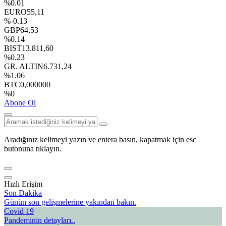
%0.01
EURO
55,11
%-0.13
GBP
64,53
%0.14
BIST
13.811,60
%0.23
GR. ALTIN
6.731,24
%1.06
BTC
0,000000
%0
Abone Ol
Aradığınız kelimeyi yazın ve entera basın, kapatmak için esc
butonuna tıklayın.
Hızlı Erişim
Son Dakika
Günün son gelişmelerine yakından bakın.
Covid 19
Pandeminin detayları..