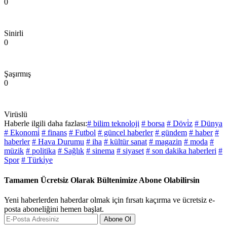
0
Sinirli
0
Şaşırmış
0
Virüslü
Haberle ilgili daha fazlası:
# bilim teknoloji
# borsa
# Dövi̇z
# Dünya
# Ekonomi̇
# finans
# Futbol
# güncel haberler
# gündem
# haber
#
haberler
# Hava Durumu
# iha
# kültür sanat
# magazin
# moda
#
müzik
# politika
# Sağlık
# sinema
# siyaset
# son dakika haberleri
#
Spor
# Türki̇ye
Tamamen Ücretsiz Olarak Bültenimize Abone Olabilirsin
Yeni haberlerden haberdar olmak için fırsatı kaçırma ve ücretsiz e-
posta aboneliğini hemen başlat.
Abone Ol