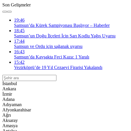
Son Gelişmeler
19:46
Samsun’da Kürek Şampiyonası Başlıyor – Haberler
18:45
Samsun’un Doğu İlçeleri İçin Sarı Kodlu Yağış Uyarısı
17:44
Samsun ve Ordu için sağanak uyarısı
16:43
Samsun’da Kavşakta Feci Kaza: 1 Yaralı
15:42
Vezirköprü’de 19 Yıl Cezaevi Firarisi Yakalandı
İstanbul
Ankara
İzmir
Adana
Adıyaman
Afyonkarahisar
Ağrı
Aksaray
Amasya
Antalya