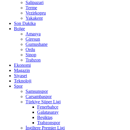
Salipazari
Terme
Vezirkopru
Yakakent
Son Dakika
Bolge
Amasya
Giresun
Gumushane
Ordu
Sinop
Trabzon
Ekonomi
Magazin
Siyaset
Teknoloji
Spor
Samsunspor
Carsambaspor
Türkiye Süper Ligi
Fenerbahçe
Galatasaray
Beşiktaş
Trabzonspor
İngiltere Premier Ligi