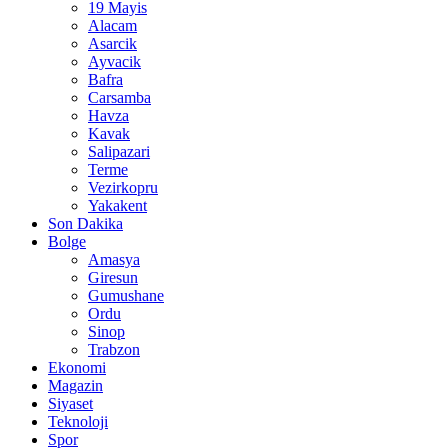
19 Mayis
Alacam
Asarcik
Ayvacik
Bafra
Carsamba
Havza
Kavak
Salipazari
Terme
Vezirkopru
Yakakent
Son Dakika
Bolge
Amasya
Giresun
Gumushane
Ordu
Sinop
Trabzon
Ekonomi
Magazin
Siyaset
Teknoloji
Spor