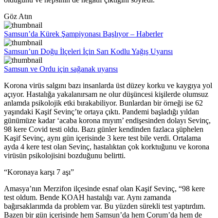
Göz Atın
Samsun’da Kürek Şampiyonası Başlıyor – Haberler
Samsun’un Doğu İlçeleri İçin Sarı Kodlu Yağış Uyarısı
Samsun ve Ordu için sağanak uyarısı
Korona virüs salgını bazı insanlarda üst düzey korku ve kaygıya yol
açıyor. Hastalığa yakalanırsam ne olur düşüncesi kişilerde olumsuz
anlamda psikolojik etki bırakabiliyor. Bunlardan bir örneği ise 62
yaşındaki Kaşif Sevinç’te ortaya çıktı. Pandemi başladığı yıldan
günümüze kadar ‘acaba korona mıyım’ endişesinden dolayı Sevinç,
98 kere Covid testi oldu. Bazı günler kendinden fazlaca şüphelen
Kaşif Sevinç, aynı gün içerisinde 3 kere test bile verdi. Ortalama
ayda 4 kere test olan Sevinç, hastalıktan çok korktuğunu ve korona
virüsün psikolojisini bozduğunu belirtti.
“Koronaya karşı 7 aşı”
Amasya’nın Merzifon ilçesinde esnaf olan Kaşif Sevinç, “98 kere
test oldum. Bende KOAH hastalığı var. Aynı zamanda
bağırsaklarımda da problem var. Bu yüzden sürekli test yaptırdım.
Bazen bir gün içerisinde hem Samsun’da hem Çorum’da hem de