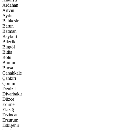
Ardahan
Artvin
Aydın
Balıkesir
Bartın
Batman
Bayburt
Bilecik
Bingöl
Bitlis
Bolu
Burdur
Bursa
Çanakkale
Çankırı
Çorum
Denizli
Diyarbakır
Düzce
Edirne
Elazığ
Erzincan
Erzurum
Eskişehir