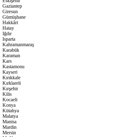
Eskişehir
Gaziantep
Giresun
Gümüşhane
Hakkâri
Hatay
Iğdır
Isparta
Kahramanmaraş
Karabük
Karaman
Kars
Kastamonu
Kayseri
Kırıkkale
Kırklareli
Kırşehir
Kilis
Kocaeli
Konya
Kütahya
Malatya
Manisa
Mardin
Mersin