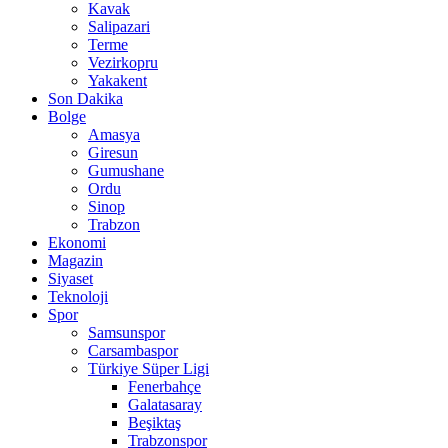
Kavak
Salipazari
Terme
Vezirkopru
Yakakent
Son Dakika
Bolge
Amasya
Giresun
Gumushane
Ordu
Sinop
Trabzon
Ekonomi
Magazin
Siyaset
Teknoloji
Spor
Samsunspor
Carsambaspor
Türkiye Süper Ligi
Fenerbahçe
Galatasaray
Beşiktaş
Trabzonspor