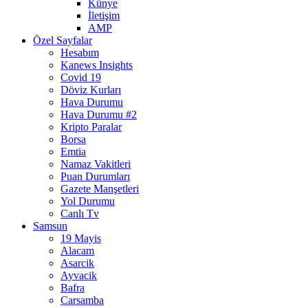
Künye
İletişim
AMP
Özel Sayfalar
Hesabım
Kanews Insights
Covid 19
Döviz Kurları
Hava Durumu
Hava Durumu #2
Kripto Paralar
Borsa
Emtia
Namaz Vakitleri
Puan Durumları
Gazete Manşetleri
Yol Durumu
Canlı Tv
Samsun
19 Mayis
Alacam
Asarcik
Ayvacik
Bafra
Carsamba