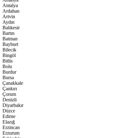
Antalya
Ardahan
Artvin
Aydın
Balıkesir
Bartın
Batman
Bayburt
Bilecik
Bingöl
Bitlis
Bolu
Burdur
Bursa
Çanakkale
Çankırı
Çorum
Denizli
Diyarbakır
Düzce
Edirne
Elazığ
Erzincan
Erzurum