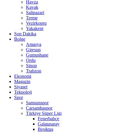
Havza
Kavak
Salipazari
Terme
Vezirkopru
Yakakent
Son Dakika
Bolge
Amasya
Giresun
Gumushane
Ordu
Sinop
Trabzon
Ekonomi
Magazin
Siyaset
Teknoloji
Spor
Samsunspor
Carsambaspor
Türkiye Süper Ligi
Fenerbahçe
Galatasaray
Beşiktaş