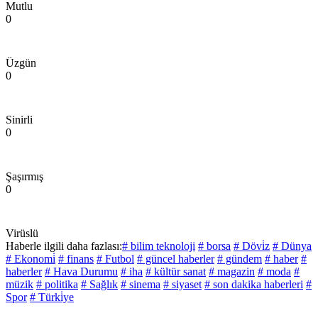
Mutlu
0
Üzgün
0
Sinirli
0
Şaşırmış
0
Virüslü
Haberle ilgili daha fazlası:
# bilim teknoloji
# borsa
# Dövi̇z
# Dünya
# Ekonomi̇
# finans
# Futbol
# güncel haberler
# gündem
# haber
#
haberler
# Hava Durumu
# iha
# kültür sanat
# magazin
# moda
#
müzik
# politika
# Sağlık
# sinema
# siyaset
# son dakika haberleri
#
Spor
# Türki̇ye