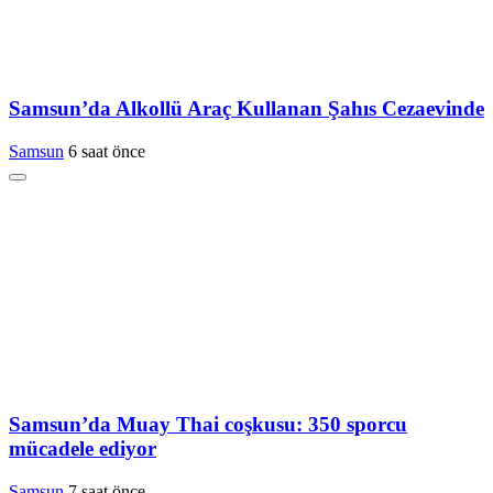
Samsun’da Alkollü Araç Kullanan Şahıs Cezaevinde
Samsun
6 saat önce
Samsun’da Muay Thai coşkusu: 350 sporcu
mücadele ediyor
Samsun
7 saat önce