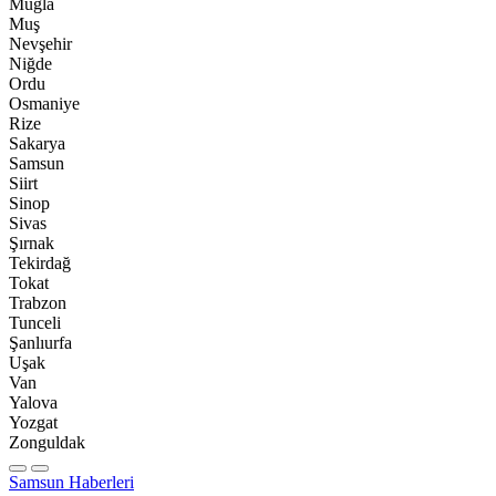
Muğla
Muş
Nevşehir
Niğde
Ordu
Osmaniye
Rize
Sakarya
Samsun
Siirt
Sinop
Sivas
Şırnak
Tekirdağ
Tokat
Trabzon
Tunceli
Şanlıurfa
Uşak
Van
Yalova
Yozgat
Zonguldak
Samsun Haberleri