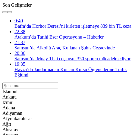
Son Gelişmeler
0:40
Bafra’da Horhor Deresi’ni kirleten işletmeye 839 bin TL ceza
22:38
Atakum’da Tarihi Eser Operasyonu – Haberler
21:37
Samsun’da Alkollü Araç Kullanan Şahıs Cezaevinde
20:36
Samsun’da Muay Thai coşkusu: 350 sporcu mücadele ediyor
19:35
Havza’da Jandarmadan Kur’an Kursu Öğrencilerine Trafik
Eğitimi
İstanbul
Ankara
İzmir
Adana
Adıyaman
Afyonkarahisar
Ağrı
Aksaray
Amasya