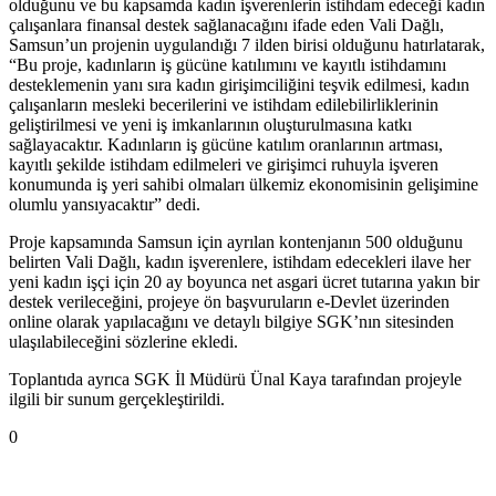
olduğunu ve bu kapsamda kadın işverenlerin istihdam edeceği kadın
çalışanlara finansal destek sağlanacağını ifade eden Vali Dağlı,
Samsun’un projenin uygulandığı 7 ilden birisi olduğunu hatırlatarak,
“Bu proje, kadınların iş gücüne katılımını ve kayıtlı istihdamını
desteklemenin yanı sıra kadın girişimciliğini teşvik edilmesi, kadın
çalışanların mesleki becerilerini ve istihdam edilebilirliklerinin
geliştirilmesi ve yeni iş imkanlarının oluşturulmasına katkı
sağlayacaktır. Kadınların iş gücüne katılım oranlarının artması,
kayıtlı şekilde istihdam edilmeleri ve girişimci ruhuyla işveren
konumunda iş yeri sahibi olmaları ülkemiz ekonomisinin gelişimine
olumlu yansıyacaktır” dedi.
Proje kapsamında Samsun için ayrılan kontenjanın 500 olduğunu
belirten Vali Dağlı, kadın işverenlere, istihdam edecekleri ilave her
yeni kadın işçi için 20 ay boyunca net asgari ücret tutarına yakın bir
destek verileceğini, projeye ön başvuruların e-Devlet üzerinden
online olarak yapılacağını ve detaylı bilgiye SGK’nın sitesinden
ulaşılabileceğini sözlerine ekledi.
Toplantıda ayrıca SGK İl Müdürü Ünal Kaya tarafından projeyle
ilgili bir sunum gerçekleştirildi.
0