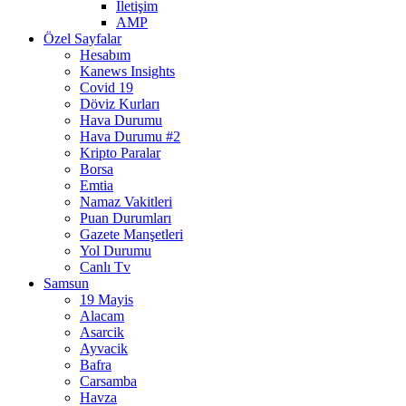
İletişim
AMP
Özel Sayfalar
Hesabım
Kanews Insights
Covid 19
Döviz Kurları
Hava Durumu
Hava Durumu #2
Kripto Paralar
Borsa
Emtia
Namaz Vakitleri
Puan Durumları
Gazete Manşetleri
Yol Durumu
Canlı Tv
Samsun
19 Mayis
Alacam
Asarcik
Ayvacik
Bafra
Carsamba
Havza