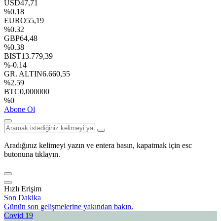
USD
47,71
%0.18
EURO
55,19
%0.32
GBP
64,48
%0.38
BIST
13.779,39
%-0.14
GR. ALTIN
6.660,55
%2.59
BTC
0,000000
%0
Abone Ol
Aradığınız kelimeyi yazın ve entera basın, kapatmak için esc
butonuna tıklayın.
Hızlı Erişim
Son Dakika
Günün son gelişmelerine yakından bakın.
Covid 19