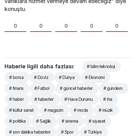
varlıklara hizmet vermeye devam edeceğiz” diye
konuştu.
0
0
0
0
0
Haberle ilgili daha fazlası:
# bilim teknoloji
# borsa
# Dövi̇z
# Dünya
# Ekonomi̇
# finans
# Futbol
# güncel haberler
# gündem
# haber
# haberler
# Hava Durumu
# iha
# kültür sanat
# magazin
# moda
# müzik
# politika
# Sağlık
# sinema
# siyaset
# son dakika haberleri
# Spor
# Türki̇ye