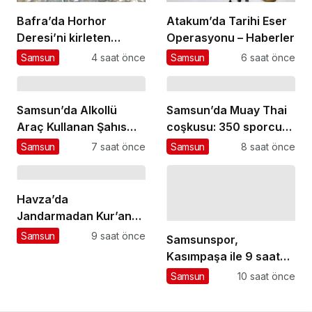
Bafra’da Horhor
Atakum’da Tarihi Eser
Deresi’ni kirleten
Operasyonu – Haberler
işletmeye 839 bin TL
Samsun
4 saat önce
Samsun
6 saat önce
ceza
Samsun’da Alkollü
Samsun’da Muay Thai
Araç Kullanan Şahıs
coşkusu: 350 sporcu
Cezaevinde
mücadele ediyor
Samsun
7 saat önce
Samsun
8 saat önce
Havza’da
Jandarmadan Kur’an
Kursu Öğrencilerine
Samsun
9 saat önce
Samsunspor,
Trafik Eğitimi
Kasımpaşa ile 9 saat
arayla iki hazırlık maçı
Samsun
10 saat önce
için İstanbul’da