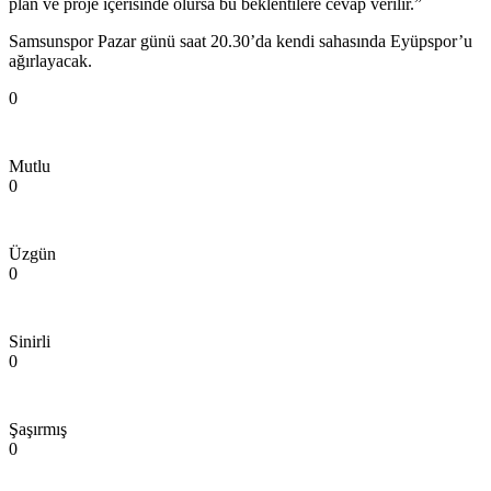
plan ve proje içerisinde olursa bu beklentilere cevap verilir.”
Samsunspor Pazar günü saat 20.30’da kendi sahasında Eyüpspor’u
ağırlayacak.
0
Mutlu
0
Üzgün
0
Sinirli
0
Şaşırmış
0