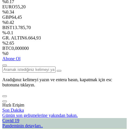
%0.17
EURO
55,20
%0.34
GBP
64,45
%0.42
BIST
13.785,70
%-0.1
GR. ALTIN
6.664,93
%2.65
BTC
0,000000
%0
Abone Ol
Aradığınız kelimeyi yazın ve entera basın, kapatmak için esc
butonuna tıklayın.
Hızlı Erişim
Son Dakika
Günün son gelişmelerine yakından bakın.
Covid 19
Pandeminin detayları..