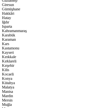
Gaziantep
Giresun
Gümüşhane
Hakkâri
Hatay
Iğdır
Isparta
Kahramanmaraş
Karabük
Karaman
Kars
Kastamonu
Kayseri
Kırıkkale
Kırklareli
Kırşehir
Kilis
Kocaeli
Konya
Kütahya
Malatya
Manisa
Mardin
Mersin
Muğla