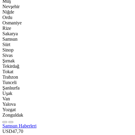
Muş
Nevşehir
Niğde
Ordu
Osmaniye
Rize
Sakarya
Samsun
Siirt
Sinop
Sivas
Şırnak
Tekirdağ
Tokat
Trabzon
Tunceli
Şanlıurfa
Uşak
Van
Yalova
Yozgat
Zonguldak
Samsun Haberleri
USD
47,70