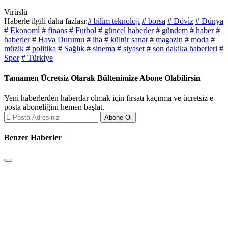
Virüslü
Haberle ilgili daha fazlası:
# bilim teknoloji
# borsa
# Dövi̇z
# Dünya
# Ekonomi̇
# finans
# Futbol
# güncel haberler
# gündem
# haber
#
haberler
# Hava Durumu
# iha
# kültür sanat
# magazin
# moda
#
müzik
# politika
# Sağlık
# sinema
# siyaset
# son dakika haberleri
#
Spor
# Türki̇ye
Tamamen Ücretsiz Olarak Bültenimize Abone Olabilirsin
Yeni haberlerden haberdar olmak için fırsatı kaçırma ve ücretsiz e-
posta aboneliğini hemen başlat.
Abone Ol
Benzer Haberler