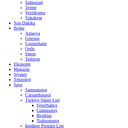
Salipazari
Terme
Vezirkopru
Yakakent
Son Dakika
Bolge
Amasya
Giresun
Gumushane
Ordu
Sinop
Trabzon
Ekonomi
Magazin
Siyaset
Teknoloji
Spor
Samsunspor
Carsambaspor
Türkiye Süper Ligi
Fenerbahçe
Galatasaray
Beşiktaş
Trabzonspor
İngiltere Premier Ligi