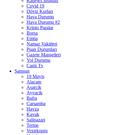
Kanews Insights
Covid 19
Döviz Kurları
Hava Durumu
Hava Durumu #2
Kripto Paralar
Borsa
Emtia
Namaz Vakitleri
Puan Durumları
Gazete Manşetleri
Yol Durumu
Canlı Tv
Samsun
19 Mayis
Alacam
Asarcik
Ayvacik
Bafra
Carsamba
Havza
Kavak
Salipazari
Terme
Vezirkopru