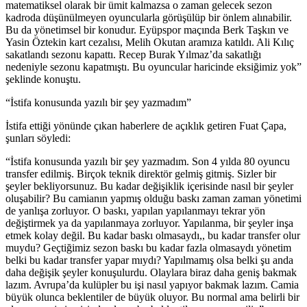
matematiksel olarak bir ümit kalmazsa o zaman gelecek sezon
kadroda düşünülmeyen oyuncularla görüşülüp bir önlem alınabilir.
Bu da yönetimsel bir konudur. Eyüpspor maçında Berk Taşkın ve
Yasin Öztekin kart cezalısı, Melih Okutan aramıza katıldı. Ali Kılıç
sakatlandı sezonu kapattı. Recep Burak Yılmaz’da sakatlığı
nedeniyle sezonu kapatmıştı. Bu oyuncular haricinde eksiğimiz yok”
şeklinde konuştu.
“İstifa konusunda yazılı bir şey yazmadım”
İstifa ettiği yönünde çıkan haberlere de açıklık getiren Fuat Çapa,
şunları söyledi:
“İstifa konusunda yazılı bir şey yazmadım. Son 4 yılda 80 oyuncu
transfer edilmiş. Birçok teknik direktör gelmiş gitmiş. Sizler bir
şeyler bekliyorsunuz. Bu kadar değişiklik içerisinde nasıl bir şeyler
oluşabilir? Bu camianın yapmış olduğu baskı zaman zaman yönetimi
de yanlışa zorluyor. O baskı, yapılan yapılanmayı tekrar yön
değiştirmek ya da yapılanmaya zorluyor. Yapılanma, bir şeyler inşa
etmek kolay değil. Bu kadar baskı olmasaydı,, bu kadar transfer olur
muydu? Geçtiğimiz sezon baskı bu kadar fazla olmasaydı yönetim
belki bu kadar transfer yapar mıydı? Yapılmamış olsa belki şu anda
daha değişik şeyler konuşulurdu. Olaylara biraz daha geniş bakmak
lazım. Avrupa’da kulüpler bu işi nasıl yapıyor bakmak lazım. Camia
büyük olunca beklentiler de büyük oluyor. Bu normal ama belirli bir