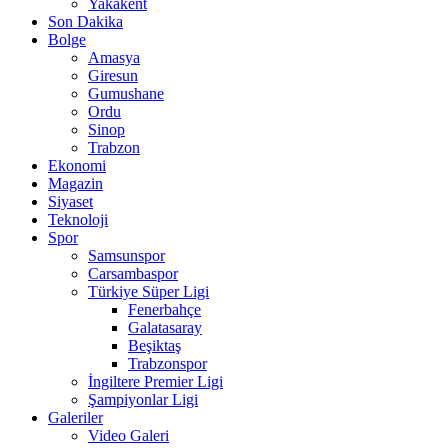
Yakakent
Son Dakika
Bolge
Amasya
Giresun
Gumushane
Ordu
Sinop
Trabzon
Ekonomi
Magazin
Siyaset
Teknoloji
Spor
Samsunspor
Carsambaspor
Türkiye Süper Ligi
Fenerbahçe
Galatasaray
Beşiktaş
Trabzonspor
İngiltere Premier Ligi
Şampiyonlar Ligi
Galeriler
Video Galeri