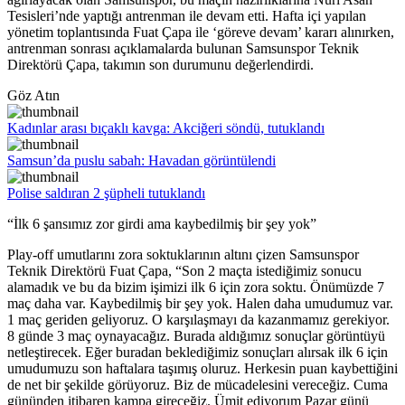
Tesisleri’nde yaptığı antrenman ile devam etti. Hafta içi yapılan
yönetim toplantısında Fuat Çapa ile ‘göreve devam’ kararı alınırken,
antrenman sonrası açıklamalarda bulunan Samsunspor Teknik
Direktörü Çapa, takımın son durumunu değerlendirdi.
Göz Atın
Kadınlar arası bıçaklı kavga: Akciğeri söndü, tutuklandı
Samsun’da puslu sabah: Havadan görüntülendi
Polise saldıran 2 şüpheli tutuklandı
“İlk 6 şansımız zor girdi ama kaybedilmiş bir şey yok”
Play-off umutlarını zora soktuklarının altını çizen Samsunspor
Teknik Direktörü Fuat Çapa, “Son 2 maçta istediğimiz sonucu
alamadık ve bu da bizim işimizi ilk 6 için zora soktu. Önümüzde 7
maç daha var. Kaybedilmiş bir şey yok. Halen daha umudumuz var.
1 maç geriden geliyoruz. O karşılaşmayı da kazanmamız gerekiyor.
8 günde 3 maç oynayacağız. Burada aldığımız sonuçlar görüntüyü
netleştirecek. Eğer buradan beklediğimiz sonuçları alırsak ilk 6 için
umudumuzu son haftalara taşımış oluruz. Herkesin puan kaybettiğini
de net bir şekilde görüyoruz. Biz de mücadelesini vereceğiz. Cuma
gününden itibaren kampa gireceğiz. Ümit ediyorum Pazar günü