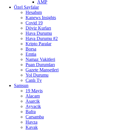
AMP
Özel Sayfalar
Hesabım
Kanews Insights
Covid 19
Döviz Kurları
Hava Durumu
Hava Durumu #2
Kripto Paralar
Borsa
Emtia
Namaz Vakitleri
Puan Durumları
Gazete Manşetleri
Yol Durumu
Canlı Tv
Samsun
19 Mayis
Alacam
Asarcik
Ayvacik
Bafra
Carsamba
Havza
Kavak