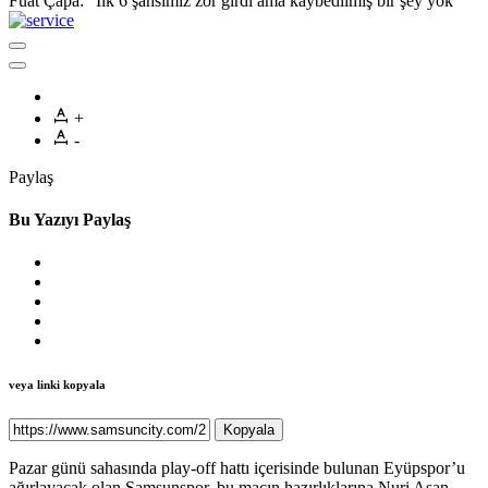
Fuat Çapa: “İlk 6 şansımız zor girdi ama kaybedilmiş bir şey yok”
+
-
Paylaş
Bu Yazıyı Paylaş
veya linki kopyala
Kopyala
Pazar günü sahasında play-off hattı içerisinde bulunan Eyüpspor’u
ağırlayacak olan Samsunspor, bu maçın hazırlıklarına Nuri Asan