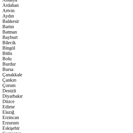
Ardahan
Artvin
Aydın
Balıkesir
Bartın
Batman
Bayburt
Bilecik
Bingöl
Bitlis
Bolu
Burdur
Bursa
Çanakkale
Çankırı
Çorum
Denizli
Diyarbakır
Düzce
Edirne
Elazığ
Erzincan
Erzurum
Eskişehir