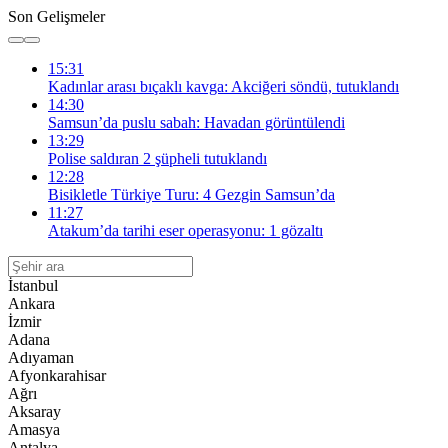
Son Gelişmeler
15:31
Kadınlar arası bıçaklı kavga: Akciğeri söndü, tutuklandı
14:30
Samsun’da puslu sabah: Havadan görüntülendi
13:29
Polise saldıran 2 şüpheli tutuklandı
12:28
Bisikletle Türkiye Turu: 4 Gezgin Samsun’da
11:27
Atakum’da tarihi eser operasyonu: 1 gözaltı
İstanbul
Ankara
İzmir
Adana
Adıyaman
Afyonkarahisar
Ağrı
Aksaray
Amasya
Antalya