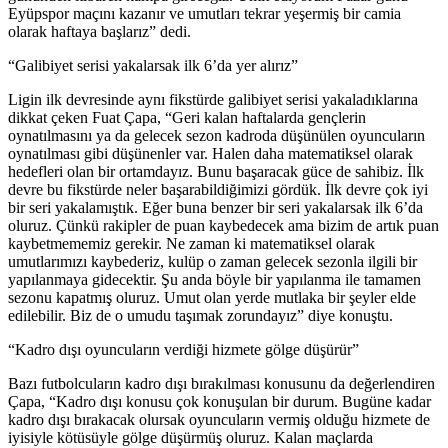
Eyüpspor maçını kazanır ve umutları tekrar yeşermiş bir camia
olarak haftaya başlarız” dedi.
“Galibiyet serisi yakalarsak ilk 6’da yer alırız”
Ligin ilk devresinde aynı fikstürde galibiyet serisi yakaladıklarına
dikkat çeken Fuat Çapa, “Geri kalan haftalarda gençlerin
oynatılmasını ya da gelecek sezon kadroda düşünülen oyuncuların
oynatılması gibi düşünenler var. Halen daha matematiksel olarak
hedefleri olan bir ortamdayız. Bunu başaracak güce de sahibiz. İlk
devre bu fikstürde neler başarabildiğimizi gördük. İlk devre çok iyi
bir seri yakalamıştık. Eğer buna benzer bir seri yakalarsak ilk 6’da
oluruz. Çünkü rakipler de puan kaybedecek ama bizim de artık puan
kaybetmememiz gerekir. Ne zaman ki matematiksel olarak
umutlarımızı kaybederiz, kulüp o zaman gelecek sezonla ilgili bir
yapılanmaya gidecektir. Şu anda böyle bir yapılanma ile tamamen
sezonu kapatmış oluruz. Umut olan yerde mutlaka bir şeyler elde
edilebilir. Biz de o umudu taşımak zorundayız” diye konuştu.
“Kadro dışı oyuncuların verdiği hizmete gölge düşürür”
Bazı futbolcuların kadro dışı bırakılması konusunu da değerlendiren
Çapa, “Kadro dışı konusu çok konuşulan bir durum. Bugüne kadar
kadro dışı bırakacak olursak oyuncuların vermiş olduğu hizmete de
iyisiyle kötüsüyle gölge düşürmüş oluruz. Kalan maçlarda