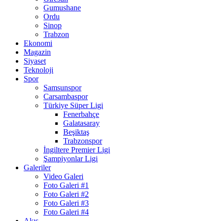
Gumushane
Ordu
Sinop
Trabzon
Ekonomi
Magazin
Siyaset
Teknoloji
Spor
Samsunspor
Carsambaspor
Türkiye Süper Ligi
Fenerbahçe
Galatasaray
Beşiktaş
Trabzonspor
İngiltere Premier Ligi
Şampiyonlar Ligi
Galeriler
Video Galeri
Foto Galeri #1
Foto Galeri #2
Foto Galeri #3
Foto Galeri #4
Akış