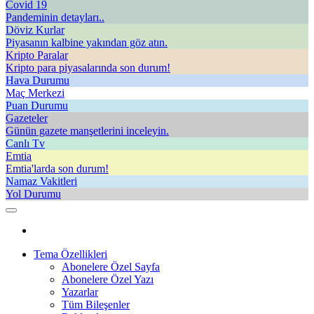
Covid 19
Pandeminin detayları..
Döviz Kurlar
Piyasanın kalbine yakından göz atın.
Kripto Paralar
Kripto para piyasalarında son durum!
Hava Durumu
Maç Merkezi
Puan Durumu
Gazeteler
Günün gazete manşetlerini inceleyin.
Canlı Tv
Emtia
Emtia'larda son durum!
Namaz Vakitleri
Yol Durumu
Tema Özellikleri
Abonelere Özel Sayfa
Abonelere Özel Yazı
Yazarlar
Tüm Bileşenler