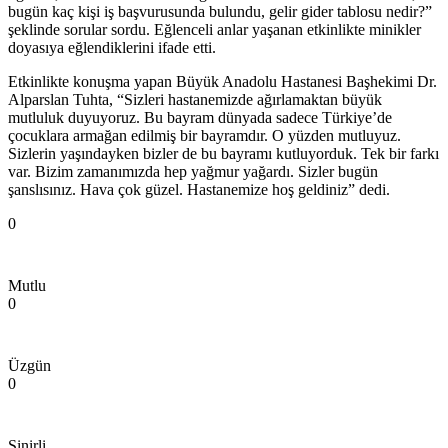
bugün kaç kişi iş başvurusunda bulundu, gelir gider tablosu nedir?”
şeklinde sorular sordu. Eğlenceli anlar yaşanan etkinlikte minikler
doyasıya eğlendiklerini ifade etti.
Etkinlikte konuşma yapan Büyük Anadolu Hastanesi Başhekimi Dr.
Alparslan Tuhta, “Sizleri hastanemizde ağırlamaktan büyük
mutluluk duyuyoruz. Bu bayram dünyada sadece Türkiye’de
çocuklara armağan edilmiş bir bayramdır. O yüzden mutluyuz.
Sizlerin yaşındayken bizler de bu bayramı kutluyorduk. Tek bir farkı
var. Bizim zamanımızda hep yağmur yağardı. Sizler bugün
şanslısınız. Hava çok güzel. Hastanemize hoş geldiniz” dedi.
0
Mutlu
0
Üzgün
0
Sinirli