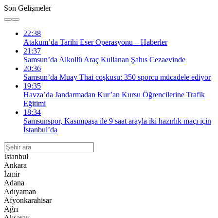
Son Gelişmeler
22:38
Atakum’da Tarihi Eser Operasyonu – Haberler
21:37
Samsun’da Alkollü Araç Kullanan Şahıs Cezaevinde
20:36
Samsun’da Muay Thai coşkusu: 350 sporcu mücadele ediyor
19:35
Havza’da Jandarmadan Kur’an Kursu Öğrencilerine Trafik
Eğitimi
18:34
Samsunspor, Kasımpaşa ile 9 saat arayla iki hazırlık maçı için
İstanbul’da
İstanbul
Ankara
İzmir
Adana
Adıyaman
Afyonkarahisar
Ağrı
Aksaray