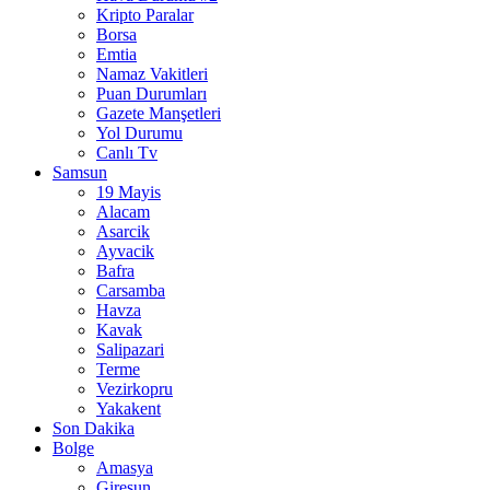
Kripto Paralar
Borsa
Emtia
Namaz Vakitleri
Puan Durumları
Gazete Manşetleri
Yol Durumu
Canlı Tv
Samsun
19 Mayis
Alacam
Asarcik
Ayvacik
Bafra
Carsamba
Havza
Kavak
Salipazari
Terme
Vezirkopru
Yakakent
Son Dakika
Bolge
Amasya
Giresun