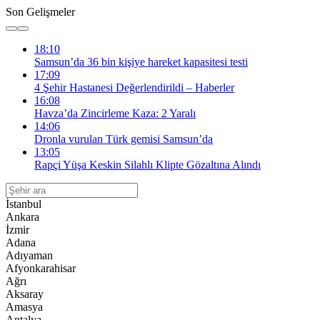
Son Gelişmeler
18:10
Samsun’da 36 bin kişiye hareket kapasitesi testi
17:09
4 Şehir Hastanesi Değerlendirildi – Haberler
16:08
Havza’da Zincirleme Kaza: 2 Yaralı
14:06
Dronla vurulan Türk gemisi Samsun’da
13:05
Rapçi Yüşa Keskin Silahlı Klipte Gözaltına Alındı
İstanbul
Ankara
İzmir
Adana
Adıyaman
Afyonkarahisar
Ağrı
Aksaray
Amasya
Antalya