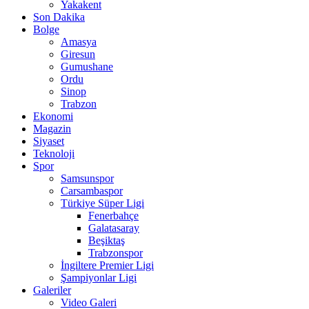
Yakakent
Son Dakika
Bolge
Amasya
Giresun
Gumushane
Ordu
Sinop
Trabzon
Ekonomi
Magazin
Siyaset
Teknoloji
Spor
Samsunspor
Carsambaspor
Türkiye Süper Ligi
Fenerbahçe
Galatasaray
Beşiktaş
Trabzonspor
İngiltere Premier Ligi
Şampiyonlar Ligi
Galeriler
Video Galeri