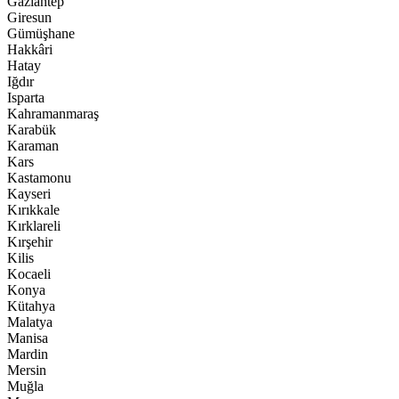
Gaziantep
Giresun
Gümüşhane
Hakkâri
Hatay
Iğdır
Isparta
Kahramanmaraş
Karabük
Karaman
Kars
Kastamonu
Kayseri
Kırıkkale
Kırklareli
Kırşehir
Kilis
Kocaeli
Konya
Kütahya
Malatya
Manisa
Mardin
Mersin
Muğla