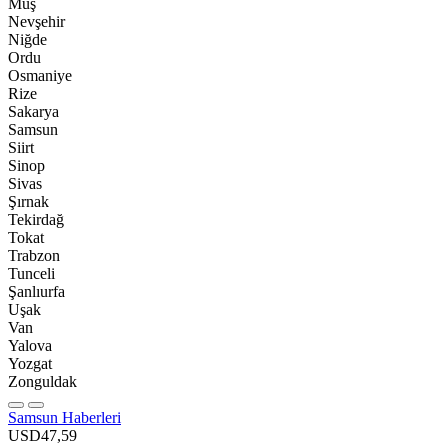
Muş
Nevşehir
Niğde
Ordu
Osmaniye
Rize
Sakarya
Samsun
Siirt
Sinop
Sivas
Şırnak
Tekirdağ
Tokat
Trabzon
Tunceli
Şanlıurfa
Uşak
Van
Yalova
Yozgat
Zonguldak
Samsun Haberleri
USD
47,59