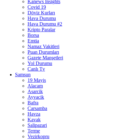
Kanews Insights
Covid 19
Döviz Kurları
Hava Durumu
Hava Durumu #2
Kripto Paralar
Borsa
Emtia
Namaz Vakitleri
Puan Durumları
Gazete Manşetleri
Yol Durumu
Canlı Tv
Samsun
19 Mayis
Alacam
Asarcik
Ayvacik
Bafra
Carsamba
Havza
Kavak
Salipazari
Terme
Vezirkopru