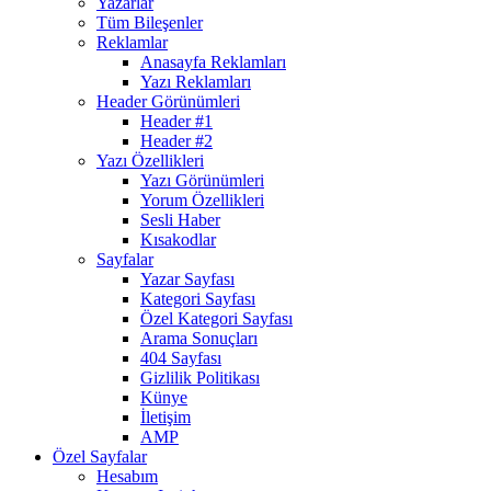
Yazarlar
Tüm Bileşenler
Reklamlar
Anasayfa Reklamları
Yazı Reklamları
Header Görünümleri
Header #1
Header #2
Yazı Özellikleri
Yazı Görünümleri
Yorum Özellikleri
Sesli Haber
Kısakodlar
Sayfalar
Yazar Sayfası
Kategori Sayfası
Özel Kategori Sayfası
Arama Sonuçları
404 Sayfası
Gizlilik Politikası
Künye
İletişim
AMP
Özel Sayfalar
Hesabım