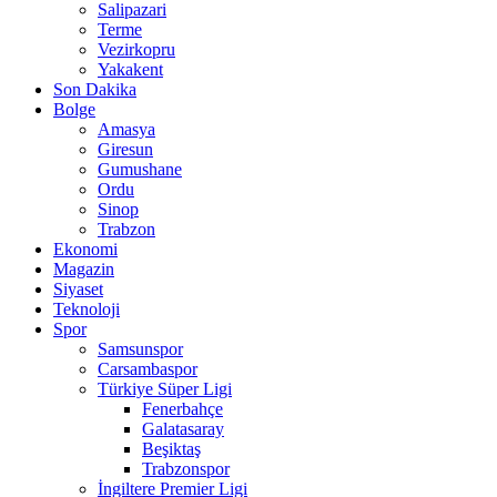
Salipazari
Terme
Vezirkopru
Yakakent
Son Dakika
Bolge
Amasya
Giresun
Gumushane
Ordu
Sinop
Trabzon
Ekonomi
Magazin
Siyaset
Teknoloji
Spor
Samsunspor
Carsambaspor
Türkiye Süper Ligi
Fenerbahçe
Galatasaray
Beşiktaş
Trabzonspor
İngiltere Premier Ligi