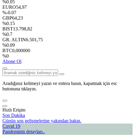
%0.05
EURO
54,97
%-0.07
GBP
64,23
%0.15
BIST
13.798,82
%0.7
GR. ALTIN
6.501,75
%0.09
BTC
0,000000
%0
Abone Ol
Aradığınız kelimeyi yazın ve entera basın, kapatmak için esc
butonuna tıklayın.
Hızlı Erişim
Son Dakika
Günün son gelişmelerine yakından bakın.
Covid 19
Pandeminin detayları..