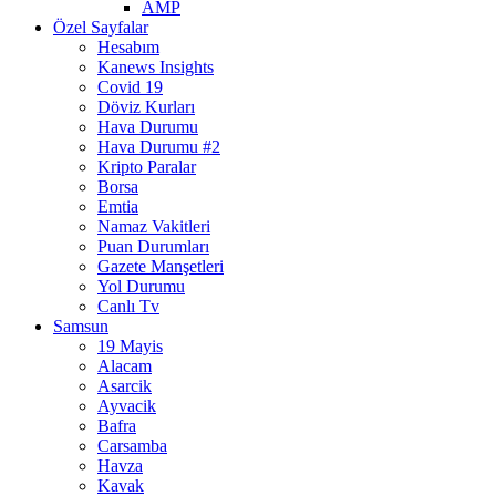
AMP
Özel Sayfalar
Hesabım
Kanews Insights
Covid 19
Döviz Kurları
Hava Durumu
Hava Durumu #2
Kripto Paralar
Borsa
Emtia
Namaz Vakitleri
Puan Durumları
Gazete Manşetleri
Yol Durumu
Canlı Tv
Samsun
19 Mayis
Alacam
Asarcik
Ayvacik
Bafra
Carsamba
Havza
Kavak