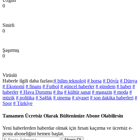
Üzgün
0
Sinirli
0
Şaşırmış
0
Virüslü
Haberle ilgili daha fazlası:
# bilim teknoloji
# borsa
# Dövi̇z
# Dünya
# Ekonomi̇
# finans
# Futbol
# güncel haberler
# gündem
# haber
#
haberler
# Hava Durumu
# iha
# kültür sanat
# magazin
# moda
#
müzik
# politika
# Sağlık
# sinema
# siyaset
# son dakika haberleri
#
Spor
# Türki̇ye
Tamamen Ücretsiz Olarak Bültenimize Abone Olabilirsin
Yeni haberlerden haberdar olmak için fırsatı kaçırma ve ücretsiz e-
posta aboneliğini hemen başlat.
Abone Ol