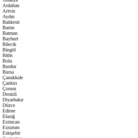
Ardahan
Artvin
Aydın
Balıkesir
Bartın
Batman
Bayburt
Bilecik
Bingöl
Bitlis
Bolu
Burdur
Bursa
Çanakkale
Çankırı
Çorum
Denizli
Diyarbakır
Düzce
Edirne
Elazığ
Erzincan
Erzurum
Eskişehir