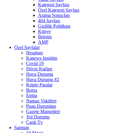
Kategori Sayfası
Özel Kategori Sayfası
Arama Sonuçları
404 Sayfası
Gizlilik Politikası
Künye
İletişim
AMP
Özel Sayfalar
Hesabım
Kanews Insights
Covid 19
Döviz Kurları
Hava Durumu
Hava Durumu #2
Kripto Paralar
Borsa
Emtia
Namaz Vakitleri
Puan Durumları
Gazete Manşetleri
Yol Durumu
Canlı Tv
Samsun
19 Mayis