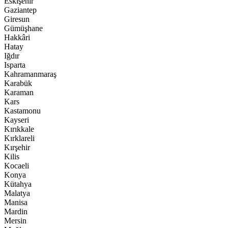
Eskişehir
Gaziantep
Giresun
Gümüşhane
Hakkâri
Hatay
Iğdır
Isparta
Kahramanmaraş
Karabük
Karaman
Kars
Kastamonu
Kayseri
Kırıkkale
Kırklareli
Kırşehir
Kilis
Kocaeli
Konya
Kütahya
Malatya
Manisa
Mardin
Mersin