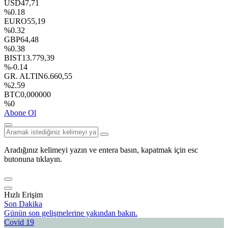
USD
47,71
%0.18
EURO
55,19
%0.32
GBP
64,48
%0.38
BIST
13.779,39
%-0.14
GR. ALTIN
6.660,55
%2.59
BTC
0,000000
%0
Abone Ol
Aradığınız kelimeyi yazın ve entera basın, kapatmak için esc
butonuna tıklayın.
Hızlı Erişim
Son Dakika
Günün son gelişmelerine yakından bakın.
Covid 19