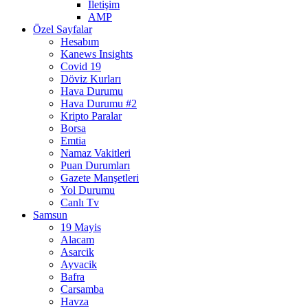
İletişim
AMP
Özel Sayfalar
Hesabım
Kanews Insights
Covid 19
Döviz Kurları
Hava Durumu
Hava Durumu #2
Kripto Paralar
Borsa
Emtia
Namaz Vakitleri
Puan Durumları
Gazete Manşetleri
Yol Durumu
Canlı Tv
Samsun
19 Mayis
Alacam
Asarcik
Ayvacik
Bafra
Carsamba
Havza