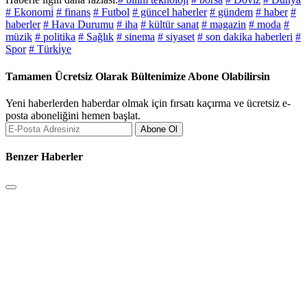
# Ekonomi̇
# finans
# Futbol
# güncel haberler
# gündem
# haber
#
haberler
# Hava Durumu
# iha
# kültür sanat
# magazin
# moda
#
müzik
# politika
# Sağlık
# sinema
# siyaset
# son dakika haberleri
#
Spor
# Türki̇ye
Tamamen Ücretsiz Olarak Bültenimize Abone Olabilirsin
Yeni haberlerden haberdar olmak için fırsatı kaçırma ve ücretsiz e-
posta aboneliğini hemen başlat.
Abone Ol
Benzer Haberler