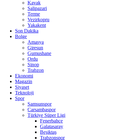
Kavak
Salipazari
Terme
Vezirkopru
Yakakent
Son Dakika
Bolge
Amasya
Giresun
Gumushane
Ordu
Sinop
Trabzon
Ekonomi
Magazin
Siyaset
Teknoloji
Spor
Samsunspor
Carsambaspor
Türkiye Süper Ligi
Fenerbahçe
Galatasaray
Beşiktaş
Trabzonspor