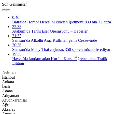
Son Gelişmeler
0:40
Bafra’da Horhor Deresi’ni kirleten işletmeye 839 bin TL ceza
22:38
Atakum’da Tarihi Eser Operasyonu – Haberler
21:37
Samsun’da Alkollü Araç Kullanan Şahıs Cezaevinde
20:36
Samsun’da Muay Thai coşkusu: 350 sporcu mücadele ediyor
19:35
Havza’da Jandarmadan Kur’an Kursu Öğrencilerine Trafik
Eğitimi
İstanbul
Ankara
İzmir
Adana
Adıyaman
Afyonkarahisar
Ağrı
Aksaray
Amasya