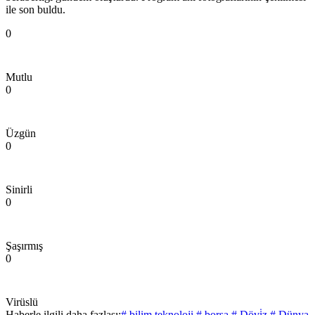
ile son buldu.
0
Mutlu
0
Üzgün
0
Sinirli
0
Şaşırmış
0
Virüslü
Haberle ilgili daha fazlası:
# bilim teknoloji
# borsa
# Dövi̇z
# Dünya