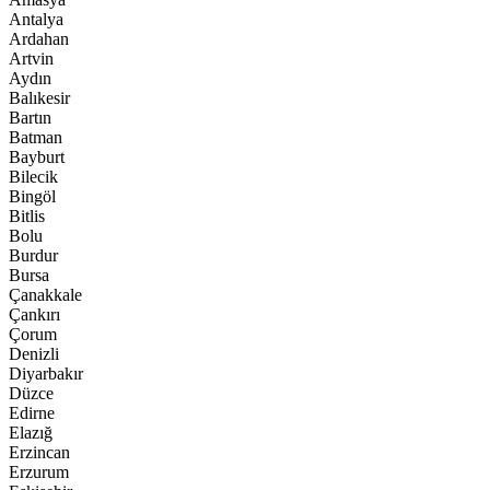
Antalya
Ardahan
Artvin
Aydın
Balıkesir
Bartın
Batman
Bayburt
Bilecik
Bingöl
Bitlis
Bolu
Burdur
Bursa
Çanakkale
Çankırı
Çorum
Denizli
Diyarbakır
Düzce
Edirne
Elazığ
Erzincan
Erzurum