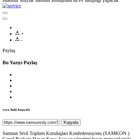
İstanbul 'Büyük Samsun Buluşması'na ev sahipliği yapacak
+
-
Paylaş
Bu Yazıyı Paylaş
veya linki kopyala
Kopyala
Samsun Sivil Toplum Kuruluşları Konfederasyonu (SAMKON )
Genel Başkanı Hasan Kaya Aşcı ve yönetimi basın mensuplarıyla