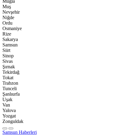
Muğla
Muş
Nevşehir
Niğde
Ordu
Osmaniye
Rize
Sakarya
Samsun
Siirt
Sinop
Sivas
Şırnak
Tekirdağ
Tokat
Trabzon
Tunceli
Şanlıurfa
Uşak
Van
Yalova
Yozgat
Zonguldak
Samsun Haberleri