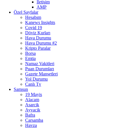
İletişim
AMP
Özel Sayfalar
Hesabım
Kanews Insights
Covid 19
Döviz Kurları
Hava Durumu
Hava Durumu #2
Kripto Paralar
Borsa
Emtia
Namaz Vakitleri
Puan Durumları
Gazete Manşetleri
Yol Durumu
Canlı Tv
Samsun
19 Mayis
Alacam
Asarcik
Ayvacik
Bafra
Carsamba
Havza