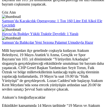
bayram coşkusunu yaşatacak.
Göz Atın
Samsun’da Kaçakçılık Operasyonu: 1 Ton 160 Litre Etil Alkol Ele
Geçirildi
Havza’da Buğday Yüklü Traktör Devrildi: 1 Yaralı
Samsun’da Balıkçılar Yeni Sezona Palamut Umuduyla Hazır
Milli bayramları ilçe genelinde coşkuyla kutlayan Atakum
Belediyesi, 19 Mayıs Atatürk’ü Anma, Gençlik ve Spor
Bayramı’nın 103. yıl dönümünde “Yürüyelim Arkadaşlar”
sloganıyla gerçekleştireceği etkinliklerle unutulmaz bir bayram daha
yaşatacak. CHP Genel Başkan Yardımcıları Seyit Torun, Faik
Öztrak ve bölge milletvekillerinin katılacağı toplu açılış töreninin
yapılacağı kutlamalarda, 19 Mayıs’ta saat 19.00’da “Halk
Yürüyüşü” de gerçekleşecek. Lozan Caddesi’nde başlayıp Atakum
Kent Meydanı’nda sona erecek yürüyüşün ardından saat 20.00’de
sevilen sanatçı Şevval Sam sahneye çıkacak.
Atakum’u fotoğraflayacaklar
Etkinlikler kapsamında 14 Mayıs tarihinde “19 Mayıs ve Atakum