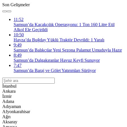
Son Gelişmeler
11:52
Samsun’da Kaçakçılık Operasyonu: 1 Ton 160 Litre Etil
Alkol Ele Geçirildi
10:50
Havza’da Buğday Yüklü Traktör Devrildi: 1 Yaralı
9:49
Samsun’da Balıkçılar Yeni Sezona Palamut Umuduyla Hazır
8:49
Samsun’da Dalgakıranlar Havuz Keyfi Sunuyor
7:47
Samsun’da Baraj ve Gölet Yatırımları Sürüyor
İstanbul
Ankara
İzmir
Adana
Adıyaman
Afyonkarahisar
Ağrı
Aksaray
Amasya