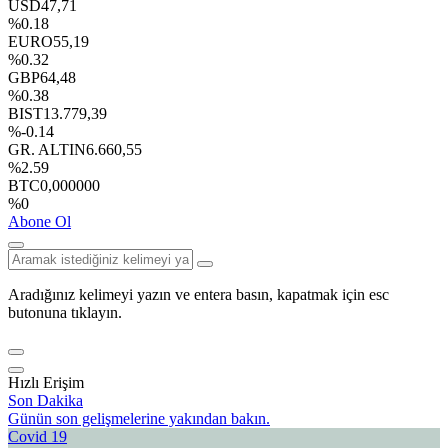
USD
47,71
%0.18
EURO
55,19
%0.32
GBP
64,48
%0.38
BIST
13.779,39
%-0.14
GR. ALTIN
6.660,55
%2.59
BTC
0,000000
%0
Abone Ol
Aradığınız kelimeyi yazın ve entera basın, kapatmak için esc
butonuna tıklayın.
Hızlı Erişim
Son Dakika
Günün son gelişmelerine yakından bakın.
Covid 19