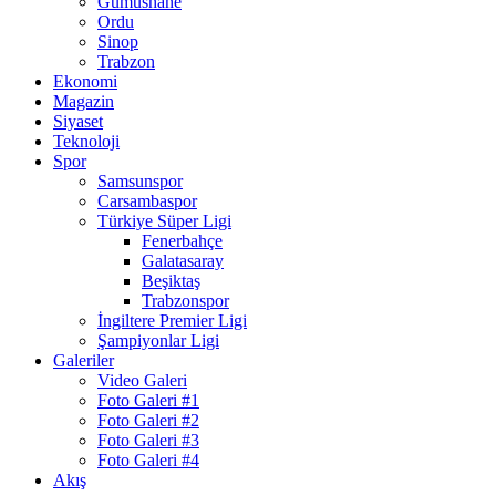
Gumushane
Ordu
Sinop
Trabzon
Ekonomi
Magazin
Siyaset
Teknoloji
Spor
Samsunspor
Carsambaspor
Türkiye Süper Ligi
Fenerbahçe
Galatasaray
Beşiktaş
Trabzonspor
İngiltere Premier Ligi
Şampiyonlar Ligi
Galeriler
Video Galeri
Foto Galeri #1
Foto Galeri #2
Foto Galeri #3
Foto Galeri #4
Akış