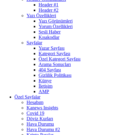
Header #1
Header #2
Yazı Özellikleri
Yazı Görünümleri
Yorum Özellikleri
Sesli Haber
Kısakodlar
Sayfalar
Yazar Sayfası
Kategori Sayfası
Özel Kategori Sayfası
Arama Sonuçları
404 Sayfası
Gizlilik Politikası
Künye
İletişim
AMP
Özel Sayfalar
Hesabım
Kanews Insights
Covid 19
Döviz Kurları
Hava Durumu
Hava Durumu #2
Kripto Paralar