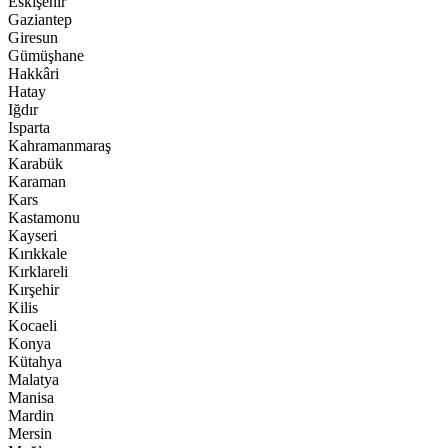
Eskişehir
Gaziantep
Giresun
Gümüşhane
Hakkâri
Hatay
Iğdır
Isparta
Kahramanmaraş
Karabük
Karaman
Kars
Kastamonu
Kayseri
Kırıkkale
Kırklareli
Kırşehir
Kilis
Kocaeli
Konya
Kütahya
Malatya
Manisa
Mardin
Mersin