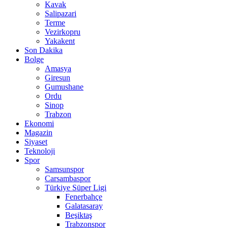
Kavak
Salipazari
Terme
Vezirkopru
Yakakent
Son Dakika
Bolge
Amasya
Giresun
Gumushane
Ordu
Sinop
Trabzon
Ekonomi
Magazin
Siyaset
Teknoloji
Spor
Samsunspor
Carsambaspor
Türkiye Süper Ligi
Fenerbahçe
Galatasaray
Beşiktaş
Trabzonspor