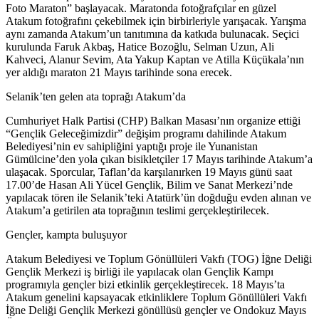
Foto Maraton” başlayacak. Maratonda fotoğrafçılar en güzel
Atakum fotoğrafını çekebilmek için birbirleriyle yarışacak. Yarışma
aynı zamanda Atakum’un tanıtımına da katkıda bulunacak. Seçici
kurulunda Faruk Akbaş, Hatice Bozoğlu, Selman Uzun, Ali
Kahveci, Alanur Sevim, Ata Yakup Kaptan ve Atilla Küçükala’nın
yer aldığı maraton 21 Mayıs tarihinde sona erecek.
Selanik’ten gelen ata toprağı Atakum’da
Cumhuriyet Halk Partisi (CHP) Balkan Masası’nın organize ettiği
“Gençlik Geleceğimizdir” değişim programı dahilinde Atakum
Belediyesi’nin ev sahipliğini yaptığı proje ile Yunanistan
Gümülcine’den yola çıkan bisikletçiler 17 Mayıs tarihinde Atakum’a
ulaşacak. Sporcular, Taflan’da karşılanırken 19 Mayıs günü saat
17.00’de Hasan Ali Yücel Gençlik, Bilim ve Sanat Merkezi’nde
yapılacak tören ile Selanik’teki Atatürk’ün doğduğu evden alınan ve
Atakum’a getirilen ata toprağının teslimi gerçekleştirilecek.
Gençler, kampta buluşuyor
Atakum Belediyesi ve Toplum Gönüllüleri Vakfı (TOG) İğne Deliği
Gençlik Merkezi iş birliği ile yapılacak olan Gençlik Kampı
programıyla gençler bizi etkinlik gerçekleştirecek. 18 Mayıs’ta
Atakum genelini kapsayacak etkinliklere Toplum Gönüllüleri Vakfı
İğne Deliği Gençlik Merkezi gönüllüsü gençler ve Ondokuz Mayıs