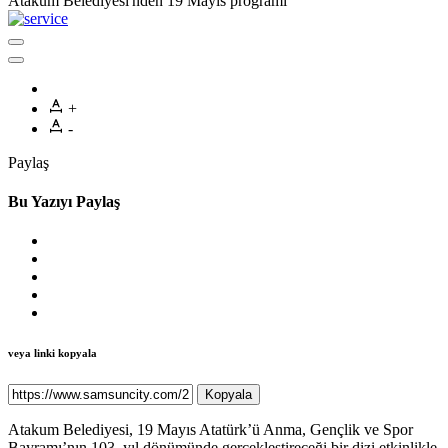
Atakum Belediyesi'nden 19 Mayıs programı
+
-
Paylaş
Bu Yazıyı Paylaş
veya linki kopyala
Kopyala
Atakum Belediyesi, 19 Mayıs Atatürk’ü Anma, Gençlik ve Spor
Bayramı’nın 103. yıl dönümünde gerçekleştireceği bir dizi etkinlikle