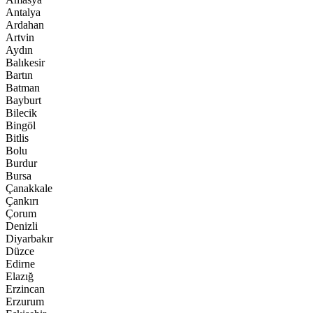
Antalya
Ardahan
Artvin
Aydın
Balıkesir
Bartın
Batman
Bayburt
Bilecik
Bingöl
Bitlis
Bolu
Burdur
Bursa
Çanakkale
Çankırı
Çorum
Denizli
Diyarbakır
Düzce
Edirne
Elazığ
Erzincan
Erzurum