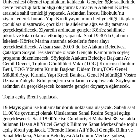
Üniversitesi öğrenci toplulukları katılacak. Gençler, öğle saatlerinde
çevre temizliği farkındalığı oluşturmak amacıyla Atakent-Körfez
arasında sahil temizliği yapacak. Ardından İncesu İlkokulu’nu
ziyaret ederek burada Yapı Kredi yayınlarının hediye ettiği kitapları
çocuklara ulaştıracak, çocuklar ile ailelerine ağız ve diş taraması
gerçekleştirilecek. Ziyaretin ardından gençler Körfez sahilinde
piknik ve kitap okuma etkinliği yapacak. Saat 19.30’da Çobanlı
İskelesi- Körfez Marina arasında teknelerle fener alayı
gerçekleştirilecek. Akşam saat 20.00’de ise Atakum Belediyesi
Çatalçam Sosyal Tesisleri’nde olacak Gençlik Kampı’nda söyleşi
programı düzenlenecek. Söyleşide Atakum Belediye Başkanı Av.
Cemil Deveci, Toplum Gönüllüleri Vakfı (TOG) Kurucusu İbrahim
Betil, TOG Yönetim Kurulu Başkanı Didem Duru,TOG Genel
Müdürü Ayşe Kırımlı, Yapı Kredi Bankası Genel Müdürlüğü Vostro
Uzmanı Züleyha Erbil gençlerin sorularını cevaplayacak. Söyleşinin
ardından da gerçekleşecek konserde gençler doyasıya eğlenecek.
Toplu açılış töreni yapılacak
19 Mayıs günü ise kutlamalar doruk noktasına ulaşacak. Sabah saat
11.00’de çevrimiçi olarak Uluslararası Sanal Resim Sergisi açılışı
gerçekleşecek. Saat 18.00’de ise Cumhuriyet Mahallesi 38. sokakta
bulunan Hasan Ali Yücel Gençlik Bilim ve Sanat Merkezi’nde toplu
açılış töreni yapılacak. Törende Hasan Ali Yücel Gençlik Bilim ve
Sanat Merkezi, Atakum Belediyesi AtaTohum Merkezi şubesi,