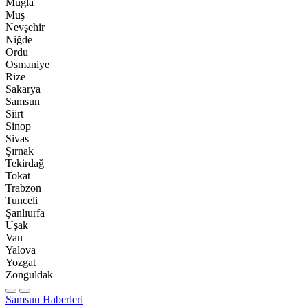
Muğla
Muş
Nevşehir
Niğde
Ordu
Osmaniye
Rize
Sakarya
Samsun
Siirt
Sinop
Sivas
Şırnak
Tekirdağ
Tokat
Trabzon
Tunceli
Şanlıurfa
Uşak
Van
Yalova
Yozgat
Zonguldak
Samsun Haberleri