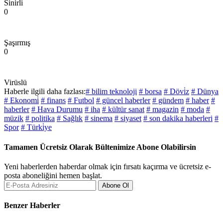
Sinirli
0
Şaşırmış
0
Virüslü
Haberle ilgili daha fazlası:
# bilim teknoloji
# borsa
# Dövi̇z
# Dünya
# Ekonomi̇
# finans
# Futbol
# güncel haberler
# gündem
# haber
#
haberler
# Hava Durumu
# iha
# kültür sanat
# magazin
# moda
#
müzik
# politika
# Sağlık
# sinema
# siyaset
# son dakika haberleri
#
Spor
# Türki̇ye
Tamamen Ücretsiz Olarak Bültenimize Abone Olabilirsin
Yeni haberlerden haberdar olmak için fırsatı kaçırma ve ücretsiz e-
posta aboneliğini hemen başlat.
Abone Ol
Benzer Haberler