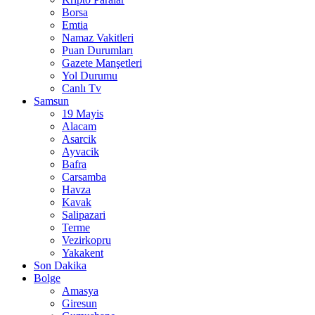
Borsa
Emtia
Namaz Vakitleri
Puan Durumları
Gazete Manşetleri
Yol Durumu
Canlı Tv
Samsun
19 Mayis
Alacam
Asarcik
Ayvacik
Bafra
Carsamba
Havza
Kavak
Salipazari
Terme
Vezirkopru
Yakakent
Son Dakika
Bolge
Amasya
Giresun