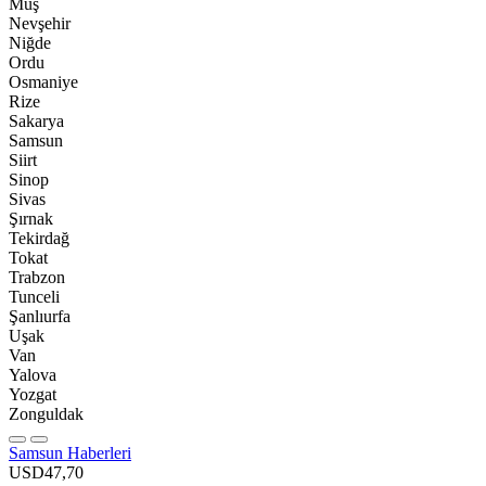
Muş
Nevşehir
Niğde
Ordu
Osmaniye
Rize
Sakarya
Samsun
Siirt
Sinop
Sivas
Şırnak
Tekirdağ
Tokat
Trabzon
Tunceli
Şanlıurfa
Uşak
Van
Yalova
Yozgat
Zonguldak
Samsun Haberleri
USD
47,70