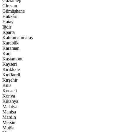
Gaziantep
Giresun
Gümüşhane
Hakkâri
Hatay
Iğdır
Isparta
Kahramanmaraş
Karabük
Karaman
Kars
Kastamonu
Kayseri
Kırıkkale
Kırklareli
Kırşehir
Kilis
Kocaeli
Konya
Kütahya
Malatya
Manisa
Mardin
Mersin
Muğla