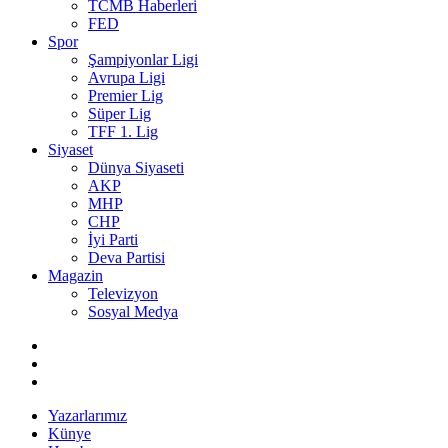
TCMB Haberleri
FED
Spor
Şampiyonlar Ligi
Avrupa Ligi
Premier Lig
Süper Lig
TFF 1. Lig
Siyaset
Dünya Siyaseti
AKP
MHP
CHP
İyi Parti
Deva Partisi
Magazin
Televizyon
Sosyal Medya
Yazarlarımız
Künye