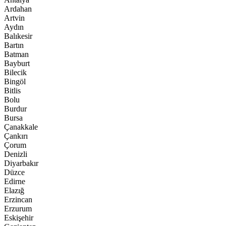
Ardahan
Artvin
Aydın
Balıkesir
Bartın
Batman
Bayburt
Bilecik
Bingöl
Bitlis
Bolu
Burdur
Bursa
Çanakkale
Çankırı
Çorum
Denizli
Diyarbakır
Düzce
Edirne
Elazığ
Erzincan
Erzurum
Eskişehir