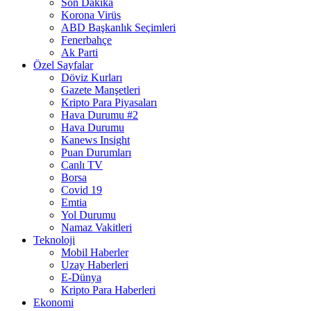
Son Dakika
Korona Virüs
ABD Başkanlık Seçimleri
Fenerbahçe
Ak Parti
Özel Sayfalar
Döviz Kurları
Gazete Manşetleri
Kripto Para Piyasaları
Hava Durumu #2
Hava Durumu
Kanews Insight
Puan Durumları
Canlı TV
Borsa
Covid 19
Emtia
Yol Durumu
Namaz Vakitleri
Teknoloji
Mobil Haberler
Uzay Haberleri
E-Dünya
Kripto Para Haberleri
Ekonomi