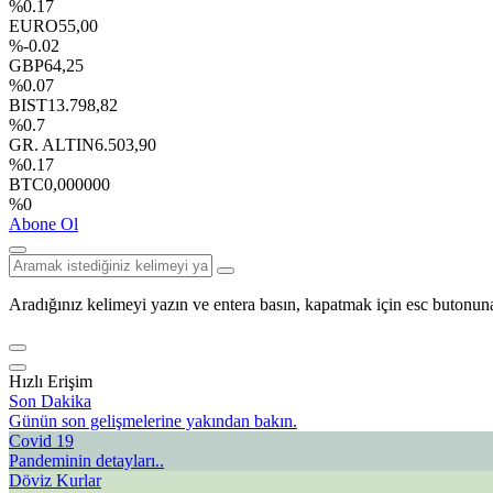
%0.17
EURO
55,00
%-0.02
GBP
64,25
%0.07
BIST
13.798,82
%0.7
GR. ALTIN
6.503,90
%0.17
BTC
0,000000
%0
Abone Ol
Aradığınız kelimeyi yazın ve entera basın, kapatmak için esc butonuna
Hızlı Erişim
Son Dakika
Günün son gelişmelerine yakından bakın.
Covid 19
Pandeminin detayları..
Döviz Kurlar