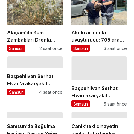
Alaçam’da Kum
Akülü arabada
Zambakları Dronla
uyuşturucu: 705 gram
Görüntülendi
metamfetamin ele
Samsun
2 saat önce
Samsun
3 saat önce
geçirildi
Başpehlivan Serhat
Elvan’a akaryakıt
Başpehlivan Serhat
istasyonunda saldırı
Samsun
4 saat önce
Elvan akaryakıt
istasyonunda saldırıya
Samsun
5 saat önce
uğradı
Samsun’da Boğulma
Canik’teki cinayetin
Faciası: Dayı ve Yeğen
zanlısı tutuklandı –