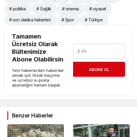
# politika
# Sağlık
# sinema
# siyaset
# son dakika haberleri
# Spor
# Türki̇ye
Tamamen
Ücretsiz Olarak
Bültenimize
Abone Olabilirsin
ABONE OL
Yeni haberlerden haberdar
olmak için fırsatı kaçırma
ve ücretsiz e-posta
aboneliğini hemen başlat.
Benzer Haberler