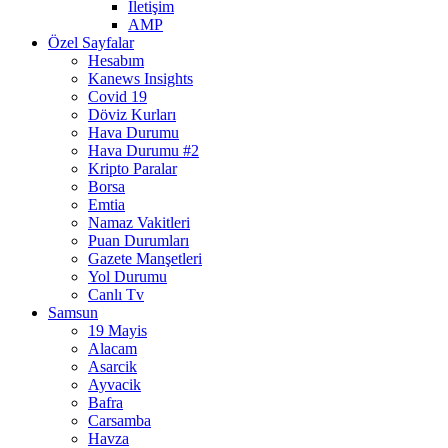
İletişim
AMP
Özel Sayfalar
Hesabım
Kanews Insights
Covid 19
Döviz Kurları
Hava Durumu
Hava Durumu #2
Kripto Paralar
Borsa
Emtia
Namaz Vakitleri
Puan Durumları
Gazete Manşetleri
Yol Durumu
Canlı Tv
Samsun
19 Mayis
Alacam
Asarcik
Ayvacik
Bafra
Carsamba
Havza