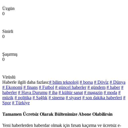
Üzgün
0
Sinirli
0
Şaşırmış
0
Virüslü
Haberle ilgili daha fazlası:
# bilim teknoloji
# borsa
# Dövi̇z
# Dünya
# Ekonomi̇
# finans
# Futbol
# güncel haberler
# gündem
# haber
#
haberler
# Hava Durumu
# iha
# kültür sanat
# magazin
# moda
#
müzik
# politika
# Sağlık
# sinema
# siyaset
# son dakika haberleri
#
Spor
# Türki̇ye
Tamamen Ücretsiz Olarak Bültenimize Abone Olabilirsin
Yeni haberlerden haberdar olmak için fırsatı kaçırma ve ücretsiz e-