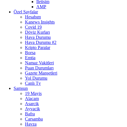
İletişim
AMP
Özel Sayfalar
Hesabım
Kanews Insights
Covid 19
Döviz Kurları
Hava Durumu
Hava Durumu #2
Kripto Paralar
Borsa
Emtia
Namaz Vakitleri
Puan Durumları
Gazete Manşetleri
Yol Durumu
Canlı Tv
Samsun
19 Mayis
Alacam
Asarcik
Ayvacik
Bafra
Carsamba
Havza