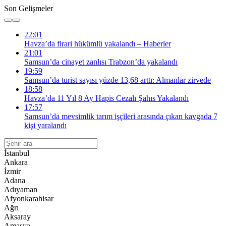
Son Gelişmeler
22:01
Havza’da firari hükümlü yakalandı – Haberler
21:01
Samsun’da cinayet zanlısı Trabzon’da yakalandı
19:59
Samsun’da turist sayısı yüzde 13,68 arttı: Almanlar zirvede
18:58
Havza’da 11 Yıl 8 Ay Hapis Cezalı Şahıs Yakalandı
17:57
Samsun’da mevsimlik tarım işçileri arasında çıkan kavgada 7
kişi yaralandı
İstanbul
Ankara
İzmir
Adana
Adıyaman
Afyonkarahisar
Ağrı
Aksaray
Amasya