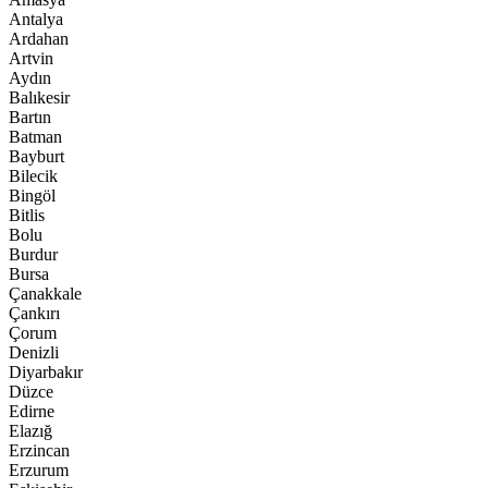
Antalya
Ardahan
Artvin
Aydın
Balıkesir
Bartın
Batman
Bayburt
Bilecik
Bingöl
Bitlis
Bolu
Burdur
Bursa
Çanakkale
Çankırı
Çorum
Denizli
Diyarbakır
Düzce
Edirne
Elazığ
Erzincan
Erzurum