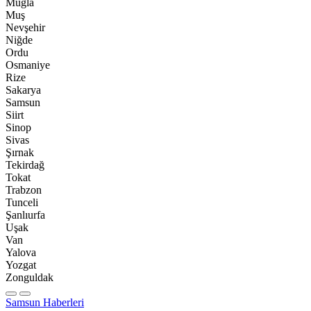
Muğla
Muş
Nevşehir
Niğde
Ordu
Osmaniye
Rize
Sakarya
Samsun
Siirt
Sinop
Sivas
Şırnak
Tekirdağ
Tokat
Trabzon
Tunceli
Şanlıurfa
Uşak
Van
Yalova
Yozgat
Zonguldak
Samsun Haberleri