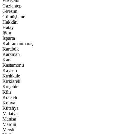
Eskişehir
Gaziantep
Giresun
Gümüşhane
Hakkâri
Hatay
Iğdır
Isparta
Kahramanmaraş
Karabük
Karaman
Kars
Kastamonu
Kayseri
Kırıkkale
Kırklareli
Kırşehir
Kilis
Kocaeli
Konya
Kütahya
Malatya
Manisa
Mardin
Mersin