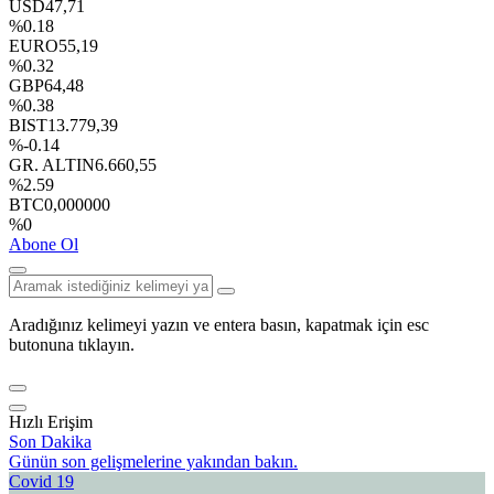
USD
47,71
%0.18
EURO
55,19
%0.32
GBP
64,48
%0.38
BIST
13.779,39
%-0.14
GR. ALTIN
6.660,55
%2.59
BTC
0,000000
%0
Abone Ol
Aradığınız kelimeyi yazın ve entera basın, kapatmak için esc
butonuna tıklayın.
Hızlı Erişim
Son Dakika
Günün son gelişmelerine yakından bakın.
Covid 19