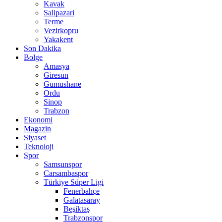
Kavak
Salipazari
Terme
Vezirkopru
Yakakent
Son Dakika
Bolge
Amasya
Giresun
Gumushane
Ordu
Sinop
Trabzon
Ekonomi
Magazin
Siyaset
Teknoloji
Spor
Samsunspor
Carsambaspor
Türkiye Süper Ligi
Fenerbahçe
Galatasaray
Beşiktaş
Trabzonspor