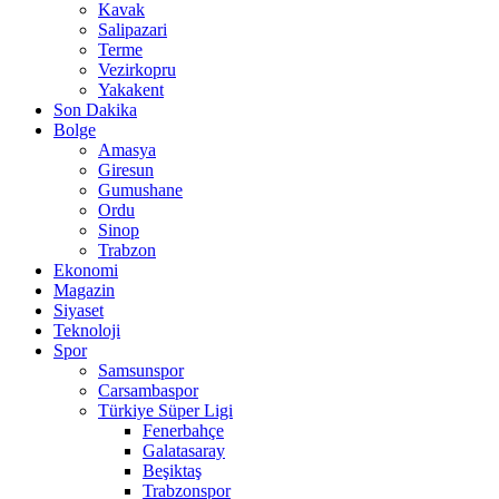
Kavak
Salipazari
Terme
Vezirkopru
Yakakent
Son Dakika
Bolge
Amasya
Giresun
Gumushane
Ordu
Sinop
Trabzon
Ekonomi
Magazin
Siyaset
Teknoloji
Spor
Samsunspor
Carsambaspor
Türkiye Süper Ligi
Fenerbahçe
Galatasaray
Beşiktaş
Trabzonspor