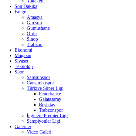
Yakakent
Son Dakika
Bolge
Amasya
Giresun
Gumushane
Ordu
Sinop
Trabzon
Ekonomi
Magazin
Siyaset
Teknoloji
Spor
Samsunspor
Carsambaspor
Türkiye Süper Ligi
Fenerbahçe
Galatasaray
Beşiktaş
Trabzonspor
İngiltere Premier Ligi
Şampiyonlar Ligi
Galeriler
Video Galeri