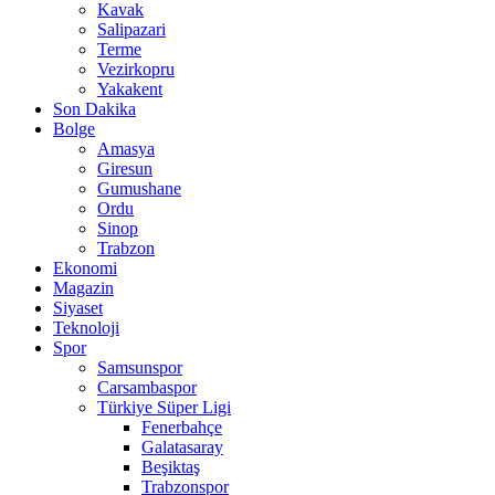
Kavak
Salipazari
Terme
Vezirkopru
Yakakent
Son Dakika
Bolge
Amasya
Giresun
Gumushane
Ordu
Sinop
Trabzon
Ekonomi
Magazin
Siyaset
Teknoloji
Spor
Samsunspor
Carsambaspor
Türkiye Süper Ligi
Fenerbahçe
Galatasaray
Beşiktaş
Trabzonspor