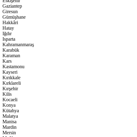
Eskişehir
Gaziantep
Giresun
Gümüşhane
Hakkâri
Hatay
Iğdır
Isparta
Kahramanmaraş
Karabük
Karaman
Kars
Kastamonu
Kayseri
Kırıkkale
Kırklareli
Kırşehir
Kilis
Kocaeli
Konya
Kütahya
Malatya
Manisa
Mardin
Mersin