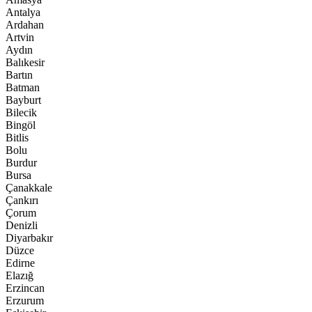
Antalya
Ardahan
Artvin
Aydın
Balıkesir
Bartın
Batman
Bayburt
Bilecik
Bingöl
Bitlis
Bolu
Burdur
Bursa
Çanakkale
Çankırı
Çorum
Denizli
Diyarbakır
Düzce
Edirne
Elazığ
Erzincan
Erzurum