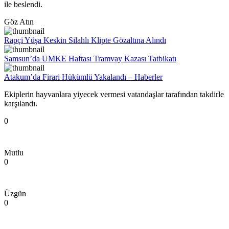
ile beslendi.
Göz Atın
Rapçi Yüşa Keskin Silahlı Klipte Gözaltına Alındı
Samsun’da UMKE Haftası Tramvay Kazası Tatbikatı
Atakum’da Firari Hükümlü Yakalandı – Haberler
Ekiplerin hayvanlara yiyecek vermesi vatandaşlar tarafından takdirle
karşılandı.
0
Mutlu
0
Üzgün
0