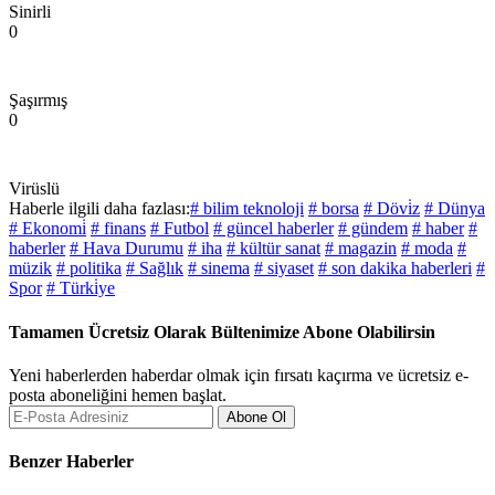
Sinirli
0
Şaşırmış
0
Virüslü
Haberle ilgili daha fazlası:
# bilim teknoloji
# borsa
# Dövi̇z
# Dünya
# Ekonomi̇
# finans
# Futbol
# güncel haberler
# gündem
# haber
#
haberler
# Hava Durumu
# iha
# kültür sanat
# magazin
# moda
#
müzik
# politika
# Sağlık
# sinema
# siyaset
# son dakika haberleri
#
Spor
# Türki̇ye
Tamamen Ücretsiz Olarak Bültenimize Abone Olabilirsin
Yeni haberlerden haberdar olmak için fırsatı kaçırma ve ücretsiz e-
posta aboneliğini hemen başlat.
Abone Ol
Benzer Haberler