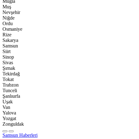
Muğla
Muş
Nevşehir
Niğde
Ordu
Osmaniye
Rize
Sakarya
Samsun
Siirt
Sinop
Sivas
Şırnak
Tekirdağ
Tokat
Trabzon
Tunceli
Şanlıurfa
Uşak
Van
Yalova
Yozgat
Zonguldak
Samsun Haberleri