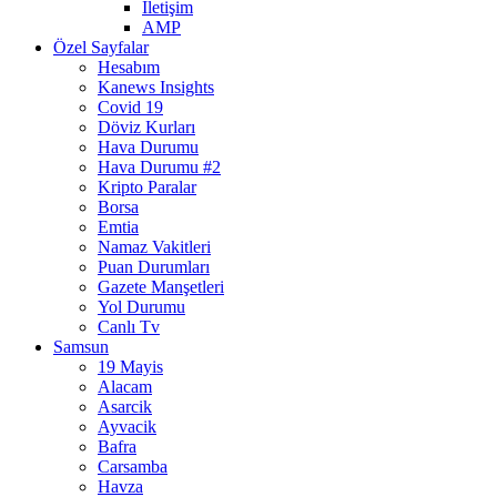
İletişim
AMP
Özel Sayfalar
Hesabım
Kanews Insights
Covid 19
Döviz Kurları
Hava Durumu
Hava Durumu #2
Kripto Paralar
Borsa
Emtia
Namaz Vakitleri
Puan Durumları
Gazete Manşetleri
Yol Durumu
Canlı Tv
Samsun
19 Mayis
Alacam
Asarcik
Ayvacik
Bafra
Carsamba
Havza