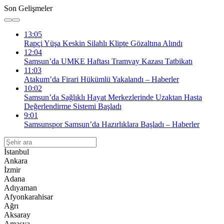
Son Gelişmeler
13:05
Rapçi Yüşa Keskin Silahlı Klipte Gözaltına Alındı
12:04
Samsun’da UMKE Haftası Tramvay Kazası Tatbikatı
11:03
Atakum’da Firari Hükümlü Yakalandı – Haberler
10:02
Samsun’da Sağlıklı Hayat Merkezlerinde Uzaktan Hasta
Değerlendirme Sistemi Başladı
9:01
Samsunspor Samsun’da Hazırlıklara Başladı – Haberler
İstanbul
Ankara
İzmir
Adana
Adıyaman
Afyonkarahisar
Ağrı
Aksaray
Amasya