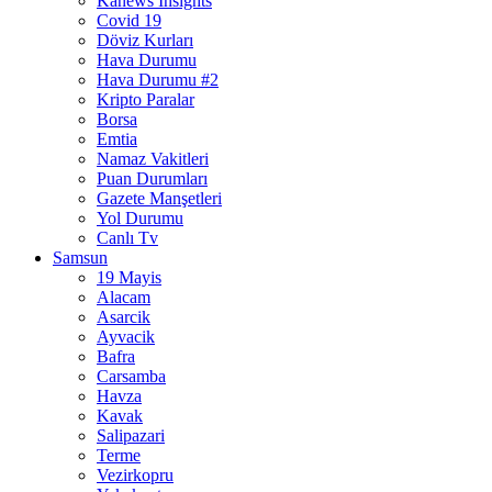
Kanews Insights
Covid 19
Döviz Kurları
Hava Durumu
Hava Durumu #2
Kripto Paralar
Borsa
Emtia
Namaz Vakitleri
Puan Durumları
Gazete Manşetleri
Yol Durumu
Canlı Tv
Samsun
19 Mayis
Alacam
Asarcik
Ayvacik
Bafra
Carsamba
Havza
Kavak
Salipazari
Terme
Vezirkopru