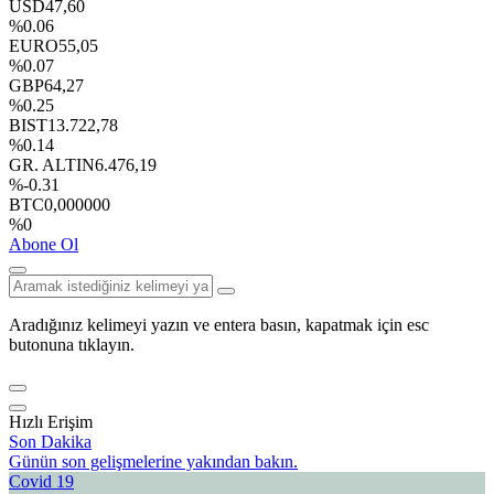
USD
47,60
%0.06
EURO
55,05
%0.07
GBP
64,27
%0.25
BIST
13.722,78
%0.14
GR. ALTIN
6.476,19
%-0.31
BTC
0,000000
%0
Abone Ol
Aradığınız kelimeyi yazın ve entera basın, kapatmak için esc
butonuna tıklayın.
Hızlı Erişim
Son Dakika
Günün son gelişmelerine yakından bakın.
Covid 19