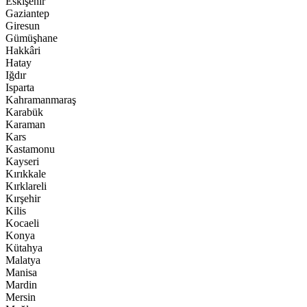
Eskişehir
Gaziantep
Giresun
Gümüşhane
Hakkâri
Hatay
Iğdır
Isparta
Kahramanmaraş
Karabük
Karaman
Kars
Kastamonu
Kayseri
Kırıkkale
Kırklareli
Kırşehir
Kilis
Kocaeli
Konya
Kütahya
Malatya
Manisa
Mardin
Mersin