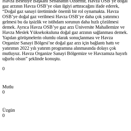
Havza Belediye Başkanı Sebahattin Özdemir, Havza OSB’ye doğal
gaz arzının Havza OSB’ye olan ilgiyi arttıracağını ifade ederek,
“Doğal gaz sanayi üretiminde önemli bir rol oynamakta. Havza
OSB’ye doğal gaz verilmesi Havza OSB’ye daha çok yatırımcı
gelmesi bu da işsizlik ve istihdam sorunun daha hızlı çözülmesi
demek. Ayrıca Havza OSB’ye gaz arzı Üniversite Mahallemize ve
Havza Meslek Yüksekokuluna doğal gaz arzının sağlanması demek.
Yapılan görüşmelerin olumlu olarak sonuçlanması ve Havza
Organize Sanayi Bölgesi’ne doğal gaz arzı için bağlantı hattı ve
yatırımın 2022 yılı yatırım programına alınmasında dolayı çok
mutluyuz. Havza Organize Sanayi Bölgemize ve Havzamıza hayırlı
uğurlu olsun” şeklinde konuştu.
0
Mutlu
0
Üzgün
0