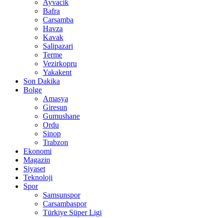
Ayvacik
Bafra
Carsamba
Havza
Kavak
Salipazari
Terme
Vezirkopru
Yakakent
Son Dakika
Bolge
Amasya
Giresun
Gumushane
Ordu
Sinop
Trabzon
Ekonomi
Magazin
Siyaset
Teknoloji
Spor
Samsunspor
Carsambaspor
Türkiye Süper Ligi