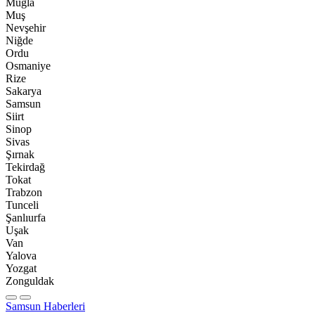
Muğla
Muş
Nevşehir
Niğde
Ordu
Osmaniye
Rize
Sakarya
Samsun
Siirt
Sinop
Sivas
Şırnak
Tekirdağ
Tokat
Trabzon
Tunceli
Şanlıurfa
Uşak
Van
Yalova
Yozgat
Zonguldak
Samsun Haberleri