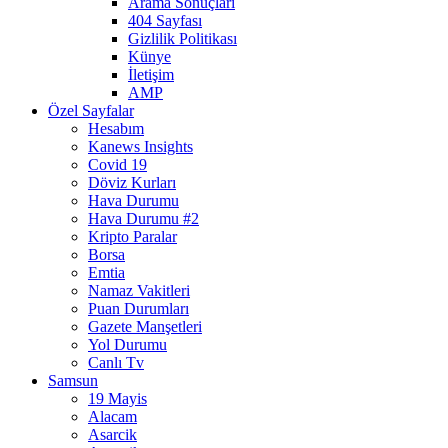
Arama Sonuçları
404 Sayfası
Gizlilik Politikası
Künye
İletişim
AMP
Özel Sayfalar
Hesabım
Kanews Insights
Covid 19
Döviz Kurları
Hava Durumu
Hava Durumu #2
Kripto Paralar
Borsa
Emtia
Namaz Vakitleri
Puan Durumları
Gazete Manşetleri
Yol Durumu
Canlı Tv
Samsun
19 Mayis
Alacam
Asarcik