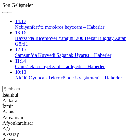
Son Gelişmeler
14:17
Nebiyanfest’te motokros heyecanı – Haberler
13:16
Havza’da Biçerdöver Yangını: 200 Dekar Buğday Zarar
Gördü
12:15
Samsun’da Kuvvetli Sağanak Uyarısı – Haberler
11:14
Canik’teki cinayet zanlısı adliyede – Haberler
10:13
Akülü Oyuncak Tekerleğinde Uyuşturucu! – Haberler
İstanbul
Ankara
İzmir
Adana
Adıyaman
Afyonkarahisar
Ağrı
Aksaray
Amasya