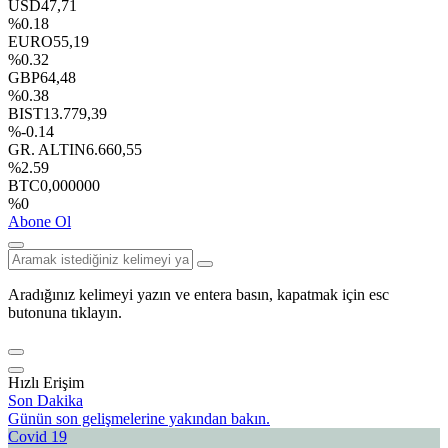
USD
47,71
%0.18
EURO
55,19
%0.32
GBP
64,48
%0.38
BIST
13.779,39
%-0.14
GR. ALTIN
6.660,55
%2.59
BTC
0,000000
%0
Abone Ol
Aradığınız kelimeyi yazın ve entera basın, kapatmak için esc
butonuna tıklayın.
Hızlı Erişim
Son Dakika
Günün son gelişmelerine yakından bakın.
Covid 19