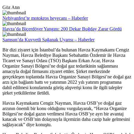
Göz Atın
Nebiyanfest’te motokros heyecanı – Haberler
Havza’da Biçerdöver Yangını: 200 Dekar Buğday Zarar Gördü
Samsun’da Kuvvetli Sağanak Uyarısı – Haberler
Bir dizi ziyaret için İstanbul’da bulunan Havza Kaymakamı Cengiz
Nayman, Havza Belediye Başkanı Sebahattin Özdemir ile Havza
Ticaret ve Sanayi Odası (TSO) Başkanı Erkan Acar, Havza
Organize Sanayi Bölgesi’ne doğal gaz tedarikinin sağlanması
amacıyla doğal firmasını ziyaret ettiler. Şirket merkezinde
gerçekleşen toplantıda Havza Organize Sanayi Bölgesi’ne doğal gaz
arzı için bağlantı hattı ve yatırımın 2022 yılı yatırım programına
dahil edilmesi konularında görüş alışverişi konu ile ilgili talepler
şirket yetkililerine iletildi.
Havza Kaymakamı Cengiz Nayman, Havza OSB’ye doğal gaz
arzının önemli bir konu olduğunu vurgulayarak, “Havza Organize
Bölgesi’ne doğal gazın verilmesi Havza OSB’ye ayrı bir avantaj
katacak ve OSB’nin dolayısıyla ilçemizin daha cazip hale gelmesini
sağlayacak” diye konuştu.