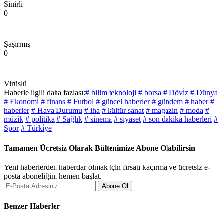
Sinirli
0
Şaşırmış
0
Virüslü
Haberle ilgili daha fazlası:
# bilim teknoloji
# borsa
# Dövi̇z
# Dünya
# Ekonomi̇
# finans
# Futbol
# güncel haberler
# gündem
# haber
#
haberler
# Hava Durumu
# iha
# kültür sanat
# magazin
# moda
#
müzik
# politika
# Sağlık
# sinema
# siyaset
# son dakika haberleri
#
Spor
# Türki̇ye
Tamamen Ücretsiz Olarak Bültenimize Abone Olabilirsin
Yeni haberlerden haberdar olmak için fırsatı kaçırma ve ücretsiz e-
posta aboneliğini hemen başlat.
Abone Ol
Benzer Haberler