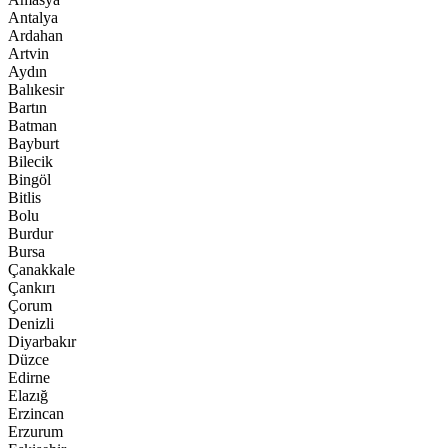
Antalya
Ardahan
Artvin
Aydın
Balıkesir
Bartın
Batman
Bayburt
Bilecik
Bingöl
Bitlis
Bolu
Burdur
Bursa
Çanakkale
Çankırı
Çorum
Denizli
Diyarbakır
Düzce
Edirne
Elazığ
Erzincan
Erzurum