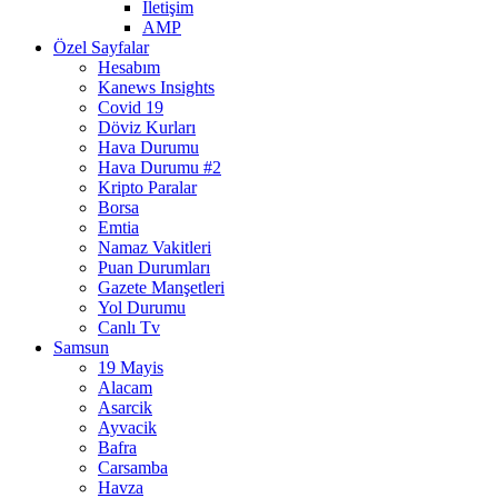
İletişim
AMP
Özel Sayfalar
Hesabım
Kanews Insights
Covid 19
Döviz Kurları
Hava Durumu
Hava Durumu #2
Kripto Paralar
Borsa
Emtia
Namaz Vakitleri
Puan Durumları
Gazete Manşetleri
Yol Durumu
Canlı Tv
Samsun
19 Mayis
Alacam
Asarcik
Ayvacik
Bafra
Carsamba
Havza