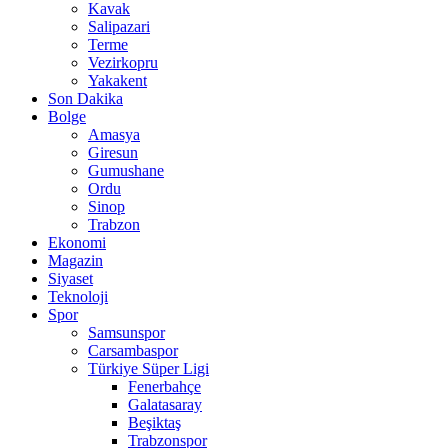
Kavak
Salipazari
Terme
Vezirkopru
Yakakent
Son Dakika
Bolge
Amasya
Giresun
Gumushane
Ordu
Sinop
Trabzon
Ekonomi
Magazin
Siyaset
Teknoloji
Spor
Samsunspor
Carsambaspor
Türkiye Süper Ligi
Fenerbahçe
Galatasaray
Beşiktaş
Trabzonspor