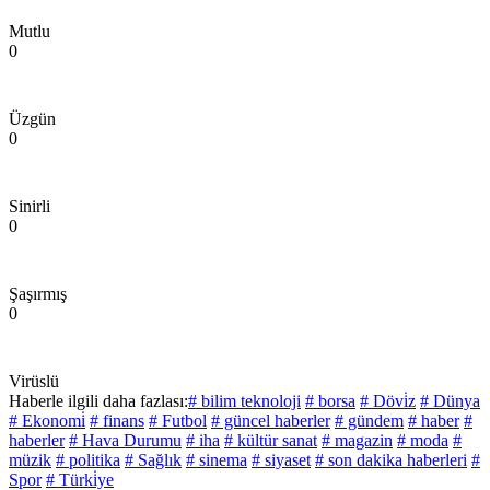
Mutlu
0
Üzgün
0
Sinirli
0
Şaşırmış
0
Virüslü
Haberle ilgili daha fazlası:
# bilim teknoloji
# borsa
# Dövi̇z
# Dünya
# Ekonomi̇
# finans
# Futbol
# güncel haberler
# gündem
# haber
#
haberler
# Hava Durumu
# iha
# kültür sanat
# magazin
# moda
#
müzik
# politika
# Sağlık
# sinema
# siyaset
# son dakika haberleri
#
Spor
# Türki̇ye