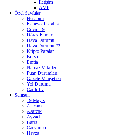
İletişim
AMP
Özel Sayfalar
Hesabım
Kanews Insights
Covid 19
Döviz Kurları
Hava Durumu
Hava Durumu #2
Kripto Paralar
Borsa
Emtia
Namaz Vakitleri
Puan Durumları
Gazete Manşetleri
Yol Durumu
Canlı Tv
Samsun
19 Mayis
Alacam
Asarcik
Ayvacik
Bafra
Carsamba
Havza