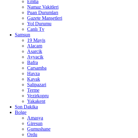
Emtia
Namaz Vakitleri
Puan Durumları
Gazete Manşetleri
Yol Durumu
Canlı Tv
Samsun
19 Mayis
Alacam
Asarcik
Ayvacik
Bafra
Carsamba
Havza
Kavak
Salipazari
Terme
Vezirkopru
Yakakent
Son Dakika
Bolge
Amasya
Giresun
Gumushane
Ordu