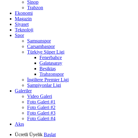
Sinop
Trabzon
Ekonomi
Magazin
Siyaset
Teknoloji
Spor
Samsunspor
Carsambaspor
Türkiye Süper Ligi
Fenerbahçe
Galatasaray
Beşiktaş
Trabzonspor
İngiltere Premier Ligi
Şampiyonlar Ligi
Galeriler
Video Galeri
Foto Galeri #1
Foto Galeri #2
Foto Galeri #3
Foto Galeri #4
Akış
Ücretli Üyelik
Başlat