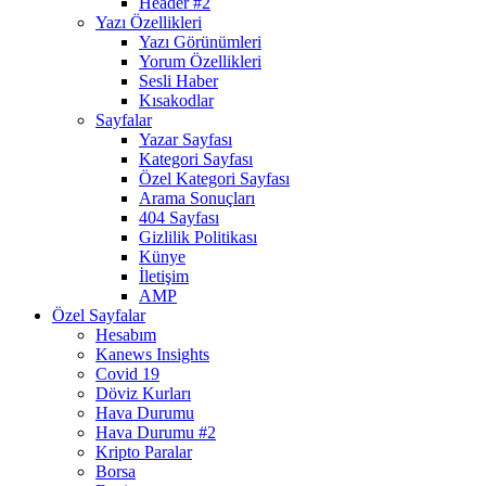
Header #2
Yazı Özellikleri
Yazı Görünümleri
Yorum Özellikleri
Sesli Haber
Kısakodlar
Sayfalar
Yazar Sayfası
Kategori Sayfası
Özel Kategori Sayfası
Arama Sonuçları
404 Sayfası
Gizlilik Politikası
Künye
İletişim
AMP
Özel Sayfalar
Hesabım
Kanews Insights
Covid 19
Döviz Kurları
Hava Durumu
Hava Durumu #2
Kripto Paralar
Borsa