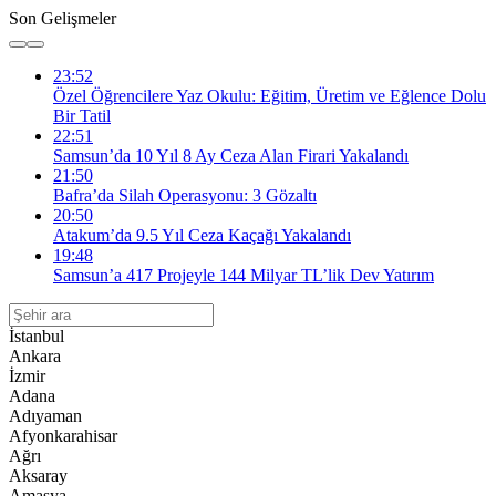
Son Gelişmeler
23:52
Özel Öğrencilere Yaz Okulu: Eğitim, Üretim ve Eğlence Dolu
Bir Tatil
22:51
Samsun’da 10 Yıl 8 Ay Ceza Alan Firari Yakalandı
21:50
Bafra’da Silah Operasyonu: 3 Gözaltı
20:50
Atakum’da 9.5 Yıl Ceza Kaçağı Yakalandı
19:48
Samsun’a 417 Projeyle 144 Milyar TL’lik Dev Yatırım
İstanbul
Ankara
İzmir
Adana
Adıyaman
Afyonkarahisar
Ağrı
Aksaray
Amasya