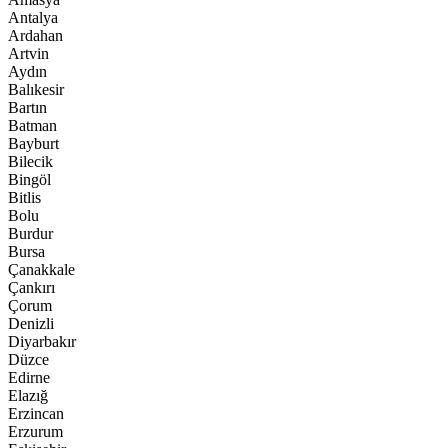
Antalya
Ardahan
Artvin
Aydın
Balıkesir
Bartın
Batman
Bayburt
Bilecik
Bingöl
Bitlis
Bolu
Burdur
Bursa
Çanakkale
Çankırı
Çorum
Denizli
Diyarbakır
Düzce
Edirne
Elazığ
Erzincan
Erzurum