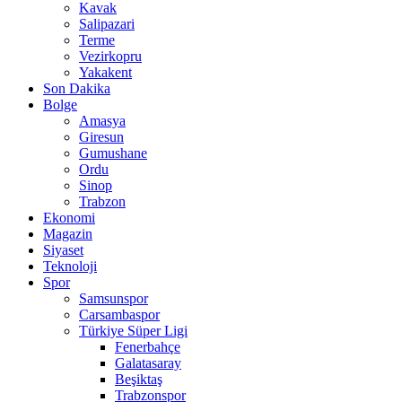
Kavak
Salipazari
Terme
Vezirkopru
Yakakent
Son Dakika
Bolge
Amasya
Giresun
Gumushane
Ordu
Sinop
Trabzon
Ekonomi
Magazin
Siyaset
Teknoloji
Spor
Samsunspor
Carsambaspor
Türkiye Süper Ligi
Fenerbahçe
Galatasaray
Beşiktaş
Trabzonspor