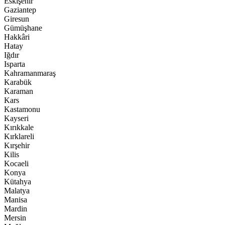
Eskişehir
Gaziantep
Giresun
Gümüşhane
Hakkâri
Hatay
Iğdır
Isparta
Kahramanmaraş
Karabük
Karaman
Kars
Kastamonu
Kayseri
Kırıkkale
Kırklareli
Kırşehir
Kilis
Kocaeli
Konya
Kütahya
Malatya
Manisa
Mardin
Mersin