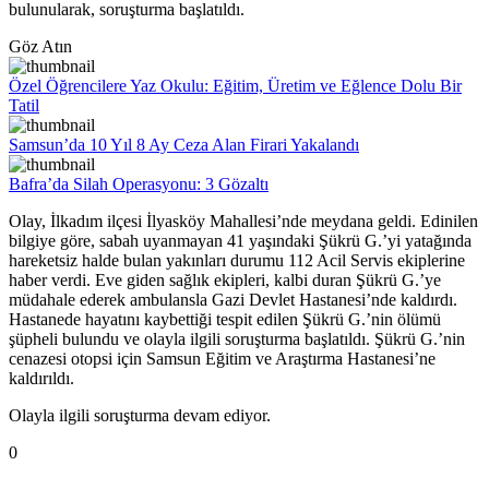
bulunularak, soruşturma başlatıldı.
Göz Atın
Özel Öğrencilere Yaz Okulu: Eğitim, Üretim ve Eğlence Dolu Bir
Tatil
Samsun’da 10 Yıl 8 Ay Ceza Alan Firari Yakalandı
Bafra’da Silah Operasyonu: 3 Gözaltı
Olay, İlkadım ilçesi İlyasköy Mahallesi’nde meydana geldi. Edinilen
bilgiye göre, sabah uyanmayan 41 yaşındaki Şükrü G.’yi yatağında
hareketsiz halde bulan yakınları durumu 112 Acil Servis ekiplerine
haber verdi. Eve giden sağlık ekipleri, kalbi duran Şükrü G.’ye
müdahale ederek ambulansla Gazi Devlet Hastanesi’nde kaldırdı.
Hastanede hayatını kaybettiği tespit edilen Şükrü G.’nin ölümü
şüpheli bulundu ve olayla ilgili soruşturma başlatıldı. Şükrü G.’nin
cenazesi otopsi için Samsun Eğitim ve Araştırma Hastanesi’ne
kaldırıldı.
Olayla ilgili soruşturma devam ediyor.
0