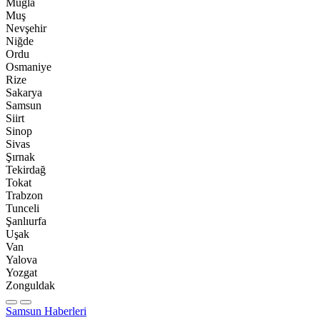
Muğla
Muş
Nevşehir
Niğde
Ordu
Osmaniye
Rize
Sakarya
Samsun
Siirt
Sinop
Sivas
Şırnak
Tekirdağ
Tokat
Trabzon
Tunceli
Şanlıurfa
Uşak
Van
Yalova
Yozgat
Zonguldak
Samsun Haberleri