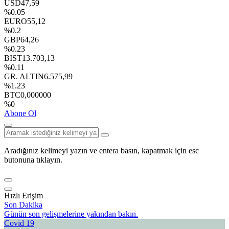
USD
47,59
%0.05
EURO
55,12
%0.2
GBP
64,26
%0.23
BIST
13.703,13
%0.11
GR. ALTIN
6.575,99
%1.23
BTC
0,000000
%0
Abone Ol
Aradığınız kelimeyi yazın ve entera basın, kapatmak için esc
butonuna tıklayın.
Hızlı Erişim
Son Dakika
Günün son gelişmelerine yakından bakın.
Covid 19