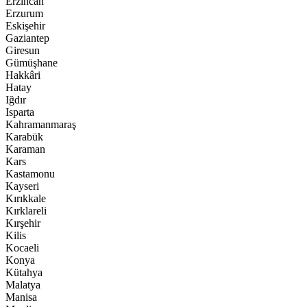
Erzincan
Erzurum
Eskişehir
Gaziantep
Giresun
Gümüşhane
Hakkâri
Hatay
Iğdır
Isparta
Kahramanmaraş
Karabük
Karaman
Kars
Kastamonu
Kayseri
Kırıkkale
Kırklareli
Kırşehir
Kilis
Kocaeli
Konya
Kütahya
Malatya
Manisa