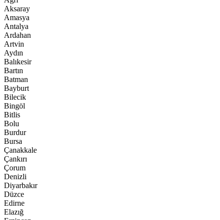
Aksaray
Amasya
Antalya
Ardahan
Artvin
Aydın
Balıkesir
Bartın
Batman
Bayburt
Bilecik
Bingöl
Bitlis
Bolu
Burdur
Bursa
Çanakkale
Çankırı
Çorum
Denizli
Diyarbakır
Düzce
Edirne
Elazığ