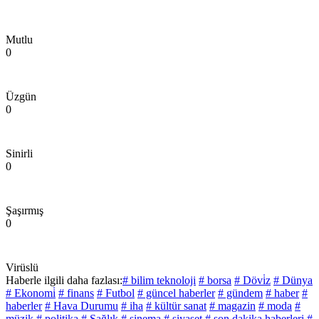
Mutlu
0
Üzgün
0
Sinirli
0
Şaşırmış
0
Virüslü
Haberle ilgili daha fazlası:
# bilim teknoloji
# borsa
# Dövi̇z
# Dünya
# Ekonomi̇
# finans
# Futbol
# güncel haberler
# gündem
# haber
#
haberler
# Hava Durumu
# iha
# kültür sanat
# magazin
# moda
#
müzik
# politika
# Sağlık
# sinema
# siyaset
# son dakika haberleri
#