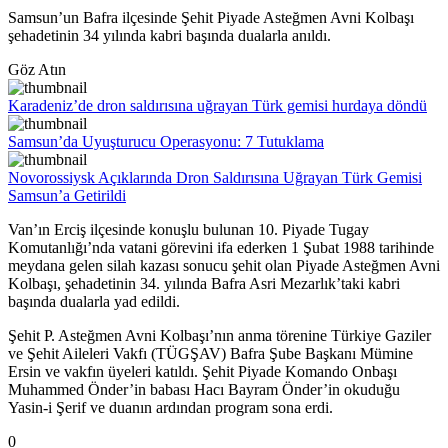
Samsun’un Bafra ilçesinde Şehit Piyade Asteğmen Avni Kolbaşı
şehadetinin 34 yılında kabri başında dualarla anıldı.
Göz Atın
Karadeniz’de dron saldırısına uğrayan Türk gemisi hurdaya döndü
Samsun’da Uyuşturucu Operasyonu: 7 Tutuklama
Novorossiysk Açıklarında Dron Saldırısına Uğrayan Türk Gemisi
Samsun’a Getirildi
Van’ın Erciş ilçesinde konuşlu bulunan 10. Piyade Tugay
Komutanlığı’nda vatani görevini ifa ederken 1 Şubat 1988 tarihinde
meydana gelen silah kazası sonucu şehit olan Piyade Asteğmen Avni
Kolbaşı, şehadetinin 34. yılında Bafra Asri Mezarlık’taki kabri
başında dualarla yad edildi.
Şehit P. Asteğmen Avni Kolbaşı’nın anma törenine Türkiye Gaziler
ve Şehit Aileleri Vakfı (TÜGŞAV) Bafra Şube Başkanı Mümine
Ersin ve vakfın üyeleri katıldı. Şehit Piyade Komando Onbaşı
Muhammed Önder’in babası Hacı Bayram Önder’in okuduğu
Yasin-i Şerif ve duanın ardından program sona erdi.
0