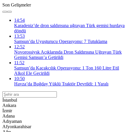
Son Gelişmeler
14:54
Karadeniz’de dron saldırısına uğrayan Türk gemisi hurdaya
döndü
13:53
Samsun’da Uyuşturucu Operasyonu: 7 Tutuklama
12:52
Novorossiysk Açıklarında Dron Saldırısına Uğrayan Türk
Gemisi Samsun’a Getirildi
11:52
Samsun’da Kaçakçılık Operasyonu: 1 Ton 160 Litre Etil
Alkol Ele Geçirildi
10:50
Havza’da Buğday Yüklü Traktör Devrildi: 1 Yaralı
İstanbul
Ankara
İzmir
Adana
Adıyaman
Afyonkarahisar
Ağrı