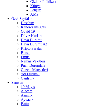
Gizlilik Politikası
Künye
İletişim
AMP
Özel Sayfalar
Hesabım
Kanews Insights
Covid 19
Döviz Kurları
Hava Durumu
Hava Durumu #2
Kripto Paralar
Borsa
Emtia
Namaz Vakitleri
Puan Durumları
Gazete Manşetleri
Yol Durumu
Canlı Tv
Samsun
19 Mayis
Alacam
Asarcik
Ayvacik
Bafra