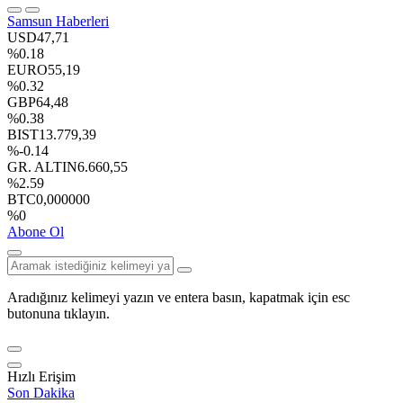
Samsun Haberleri
USD
47,71
%0.18
EURO
55,19
%0.32
GBP
64,48
%0.38
BIST
13.779,39
%-0.14
GR. ALTIN
6.660,55
%2.59
BTC
0,000000
%0
Abone Ol
Aradığınız kelimeyi yazın ve entera basın, kapatmak için esc
butonuna tıklayın.
Hızlı Erişim
Son Dakika