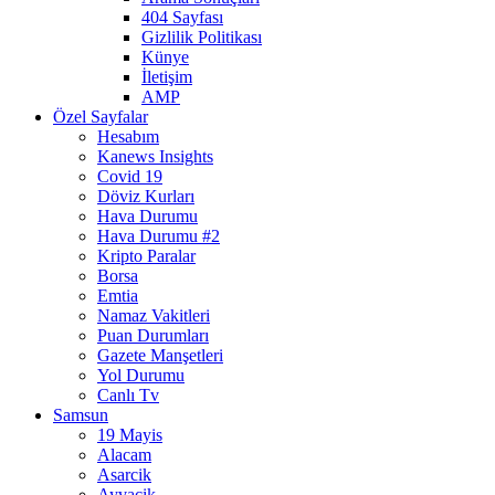
404 Sayfası
Gizlilik Politikası
Künye
İletişim
AMP
Özel Sayfalar
Hesabım
Kanews Insights
Covid 19
Döviz Kurları
Hava Durumu
Hava Durumu #2
Kripto Paralar
Borsa
Emtia
Namaz Vakitleri
Puan Durumları
Gazete Manşetleri
Yol Durumu
Canlı Tv
Samsun
19 Mayis
Alacam
Asarcik
Ayvacik