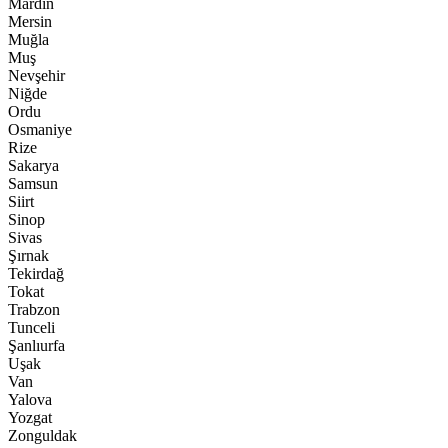
Mardin
Mersin
Muğla
Muş
Nevşehir
Niğde
Ordu
Osmaniye
Rize
Sakarya
Samsun
Siirt
Sinop
Sivas
Şırnak
Tekirdağ
Tokat
Trabzon
Tunceli
Şanlıurfa
Uşak
Van
Yalova
Yozgat
Zonguldak