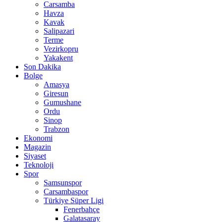
Carsamba
Havza
Kavak
Salipazari
Terme
Vezirkopru
Yakakent
Son Dakika
Bolge
Amasya
Giresun
Gumushane
Ordu
Sinop
Trabzon
Ekonomi
Magazin
Siyaset
Teknoloji
Spor
Samsunspor
Carsambaspor
Türkiye Süper Ligi
Fenerbahçe
Galatasaray