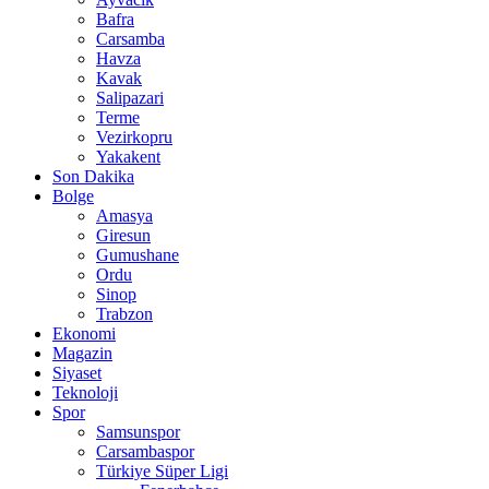
Bafra
Carsamba
Havza
Kavak
Salipazari
Terme
Vezirkopru
Yakakent
Son Dakika
Bolge
Amasya
Giresun
Gumushane
Ordu
Sinop
Trabzon
Ekonomi
Magazin
Siyaset
Teknoloji
Spor
Samsunspor
Carsambaspor
Türkiye Süper Ligi