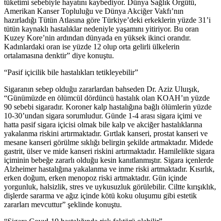
tüketimi sebebiyle hayatını kaybediyor. Dünya Sağlık Örgütü,
Amerikan Kanser Topluluğu ve Dünya Akciğer Vakfı’nın
hazırladığı Tütün Atlasına göre Türkiye’deki erkeklerin yüzde 31’i
tütün kaynaklı hastalıklar nedeniyle yaşamını yitiriyor. Bu oran
Kuzey Kore’nin ardından dünyada en yüksek ikinci orandır.
Kadınlardaki oran ise yüzde 12 olup orta gelirli ülkelerin
ortalamasına denktir” diye konuştu.
“Pasif içicilik bile hastalıkları tetikleyebilir”
Sigaranın sebep olduğu zararlardan bahseden Dr. Aziz Uluışık,
“Günümüzde en ölümcül dördüncü hastalık olan KOAH’ın yüzde
90 sebebi sigaradır. Koroner kalp hastalığına bağlı ölümlerin yüzde
10-30’undan sigara sorumludur. Günde 1-4 arası sigara içimi ve
hatta pasif sigara içicisi olmak bile kalp ve akciğer hastalıklarına
yakalanma riskini artırmaktadır. Gırtlak kanseri, prostat kanseri ve
mesane kanseri görülme sıklığı belirgin şekilde artmaktadır. Midede
gastrit, ülser ve mide kanseri riskini artırmaktadır. Hamilelikte sigara
içiminin bebeğe zararlı olduğu kesin kanıtlanmıştır. Sigara içenlerde
Alzheimer hastalığına yakalanma ve inme riski artmaktadır. Kısırlık,
erken doğum, erken menopoz riski artmaktadır. Gün içinde
yorgunluk, halsizlik, stres ve uykusuzluk görülebilir. Ciltte kırışıklık,
dişlerde sararma ve ağız içinde kötü koku oluşumu gibi estetik
zararları mevcuttur” şeklinde konuştu.