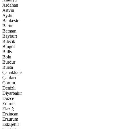
Ardahan
Artvin
Aydın
Balıkesir
Bartın
Batman
Bayburt
Bilecik
Bingöl
Bitlis
Bolu
Burdur
Bursa
Çanakkale
Çankırı
Çorum
Denizli
Diyarbakır
Düzce
Edirne
Elazığ
Erzincan
Erzurum
Eskişehir