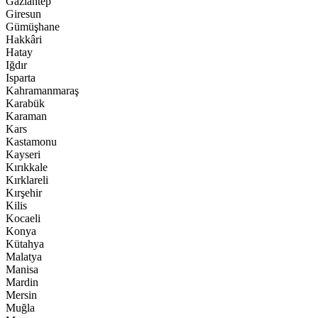
Gaziantep
Giresun
Gümüşhane
Hakkâri
Hatay
Iğdır
Isparta
Kahramanmaraş
Karabük
Karaman
Kars
Kastamonu
Kayseri
Kırıkkale
Kırklareli
Kırşehir
Kilis
Kocaeli
Konya
Kütahya
Malatya
Manisa
Mardin
Mersin
Muğla