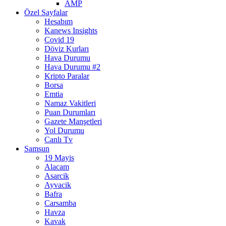
AMP
Özel Sayfalar
Hesabım
Kanews Insights
Covid 19
Döviz Kurları
Hava Durumu
Hava Durumu #2
Kripto Paralar
Borsa
Emtia
Namaz Vakitleri
Puan Durumları
Gazete Manşetleri
Yol Durumu
Canlı Tv
Samsun
19 Mayis
Alacam
Asarcik
Ayvacik
Bafra
Carsamba
Havza
Kavak