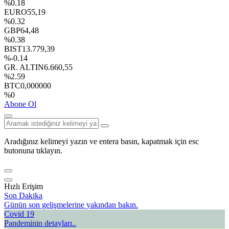
%0.18
EURO
55,19
%0.32
GBP
64,48
%0.38
BIST
13.779,39
%-0.14
GR. ALTIN
6.660,55
%2.59
BTC
0,000000
%0
Abone Ol
Aradığınız kelimeyi yazın ve entera basın, kapatmak için esc
butonuna tıklayın.
Hızlı Erişim
Son Dakika
Günün son gelişmelerine yakından bakın.
Covid 19
Pandeminin detayları..