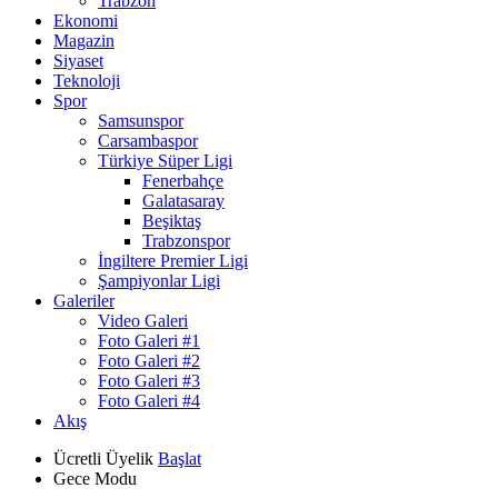
Trabzon
Ekonomi
Magazin
Siyaset
Teknoloji
Spor
Samsunspor
Carsambaspor
Türkiye Süper Ligi
Fenerbahçe
Galatasaray
Beşiktaş
Trabzonspor
İngiltere Premier Ligi
Şampiyonlar Ligi
Galeriler
Video Galeri
Foto Galeri #1
Foto Galeri #2
Foto Galeri #3
Foto Galeri #4
Akış
Ücretli Üyelik
Başlat
Gece Modu