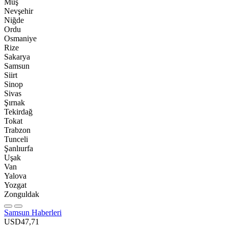
Muş
Nevşehir
Niğde
Ordu
Osmaniye
Rize
Sakarya
Samsun
Siirt
Sinop
Sivas
Şırnak
Tekirdağ
Tokat
Trabzon
Tunceli
Şanlıurfa
Uşak
Van
Yalova
Yozgat
Zonguldak
Samsun Haberleri
USD
47,71