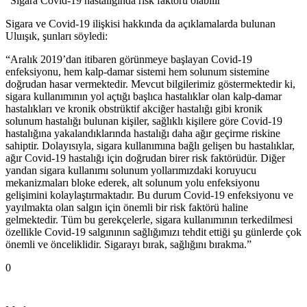
“Sigara Covıd-19 hastalığında risk faktörü olabilir”
Sigara ve Covid-19 ilişkisi hakkında da açıklamalarda bulunan
Uluışık, şunları söyledi:
“Aralık 2019’dan itibaren görünmeye başlayan Covid-19
enfeksiyonu, hem kalp-damar sistemi hem solunum sistemine
doğrudan hasar vermektedir. Mevcut bilgilerimiz göstermektedir ki,
sigara kullanımının yol açtığı başlıca hastalıklar olan kalp-damar
hastalıkları ve kronik obstrüktif akciğer hastalığı gibi kronik
solunum hastalığı bulunan kişiler, sağlıklı kişilere göre Covid-19
hastalığına yakalandıklarında hastalığı daha ağır geçirme riskine
sahiptir. Dolayısıyla, sigara kullanımına bağlı gelişen bu hastalıklar,
ağır Covid-19 hastalığı için doğrudan birer risk faktörüdür. Diğer
yandan sigara kullanımı solunum yollarımızdaki koruyucu
mekanizmaları bloke ederek, alt solunum yolu enfeksiyonu
gelişimini kolaylaştırmaktadır. Bu durum Covid-19 enfeksiyonu ve
yayılmakta olan salgın için önemli bir risk faktörü haline
gelmektedir. Tüm bu gerekçelerle, sigara kullanımının terkedilmesi
özellikle Covid-19 salgınının sağlığımızı tehdit ettiği şu günlerde çok
önemli ve önceliklidir. Sigarayı bırak, sağlığını bırakma.”
0