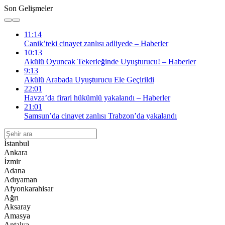
Son Gelişmeler
11:14
Canik’teki cinayet zanlısı adliyede – Haberler
10:13
Akülü Oyuncak Tekerleğinde Uyuşturucu! – Haberler
9:13
Akülü Arabada Uyuşturucu Ele Geçirildi
22:01
Havza’da firari hükümlü yakalandı – Haberler
21:01
Samsun’da cinayet zanlısı Trabzon’da yakalandı
İstanbul
Ankara
İzmir
Adana
Adıyaman
Afyonkarahisar
Ağrı
Aksaray
Amasya
Antalya