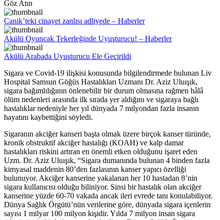
Göz Atın
Canik’teki cinayet zanlısı adliyede – Haberler
Akülü Oyuncak Tekerleğinde Uyuşturucu! – Haberler
Akülü Arabada Uyuşturucu Ele Geçirildi
Sigara ve Covid-19 ilişkisi konusunda bilgilendirmede bulunan Liv
Hospital Samsun Göğüs Hastalıkları Uzmanı Dr. Aziz Uluışık,
sigara bağımlılığının önlenebilir bir durum olmasına rağmen hâlâ
ölüm nedenleri arasında ilk sırada yer aldığını ve sigaraya bağlı
hastalıklar nedeniyle her yıl dünyada 7 milyondan fazla insanın
hayatını kaybettiğini söyledi.
Sigaranın akciğer kanseri başta olmak üzere birçok kanser türünde,
kronik obstruktif akciğer hastalığı (KOAH) ve kalp damar
hastalıkları riskini artıran en önemli etken olduğunu işaret eden
Uzm. Dr. Aziz Uluışık, “Sigara dumanında bulunan 4 binden fazla
kimyasal maddenin 80’den fazlasının kanser yapıcı özelliği
bulunuyor. Akciğer kanserine yakalanan her 10 hastadan 8’nin
sigara kullanıcısı olduğu biliniyor. Sinsi bir hastalık olan akciğer
kanserine yüzde 60-70 vakada ancak ileri evrede tanı konulabiliyor.
Dünya Sağlık Örgütü’nün verilerine göre, dünyada sigara içenlerin
sayısı 1 milyar 100 milyon kişidir. Yılda 7 milyon insan sigara