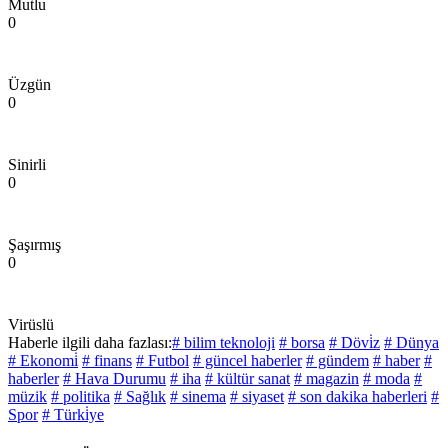
Mutlu
0
Üzgün
0
Sinirli
0
Şaşırmış
0
Virüslü
Haberle ilgili daha fazlası:
# bilim teknoloji
# borsa
# Dövi̇z
# Dünya
# Ekonomi̇
# finans
# Futbol
# güncel haberler
# gündem
# haber
#
haberler
# Hava Durumu
# iha
# kültür sanat
# magazin
# moda
#
müzik
# politika
# Sağlık
# sinema
# siyaset
# son dakika haberleri
#
Spor
# Türki̇ye