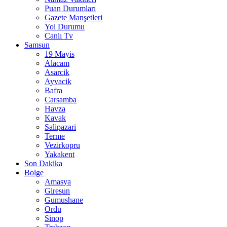
Puan Durumları
Gazete Manşetleri
Yol Durumu
Canlı Tv
Samsun
19 Mayis
Alacam
Asarcik
Ayvacik
Bafra
Carsamba
Havza
Kavak
Salipazari
Terme
Vezirkopru
Yakakent
Son Dakika
Bolge
Amasya
Giresun
Gumushane
Ordu
Sinop