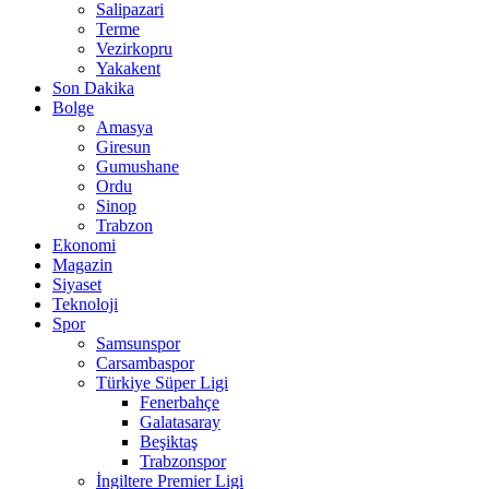
Salipazari
Terme
Vezirkopru
Yakakent
Son Dakika
Bolge
Amasya
Giresun
Gumushane
Ordu
Sinop
Trabzon
Ekonomi
Magazin
Siyaset
Teknoloji
Spor
Samsunspor
Carsambaspor
Türkiye Süper Ligi
Fenerbahçe
Galatasaray
Beşiktaş
Trabzonspor
İngiltere Premier Ligi