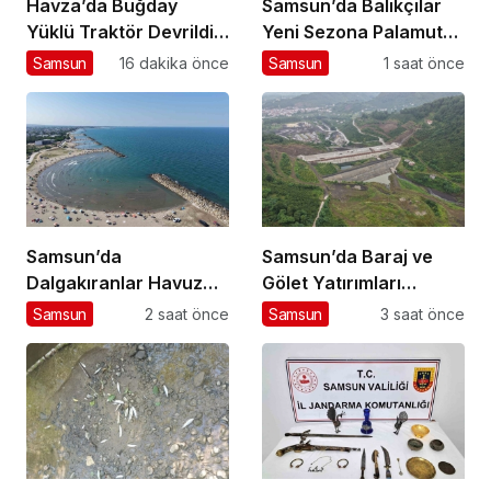
Havza’da Buğday
Samsun’da Balıkçılar
Yüklü Traktör Devrildi:
Yeni Sezona Palamut
1 Yaralı
Umuduyla Hazır
Samsun
16 dakika önce
Samsun
1 saat önce
Samsun’da
Samsun’da Baraj ve
Dalgakıranlar Havuz
Gölet Yatırımları
Keyfi Sunuyor
Sürüyor
Samsun
2 saat önce
Samsun
3 saat önce