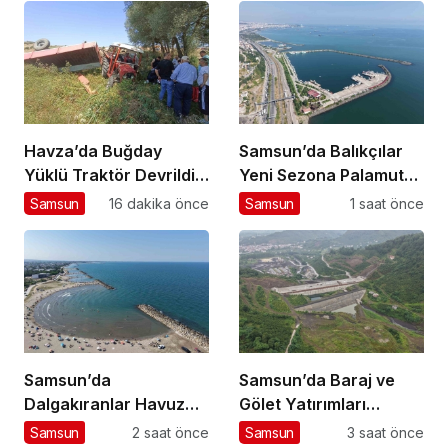
Havza’da Buğday
Samsun’da Balıkçılar
Yüklü Traktör Devrildi:
Yeni Sezona Palamut
1 Yaralı
Umuduyla Hazır
Samsun
16 dakika önce
Samsun
1 saat önce
Samsun’da
Samsun’da Baraj ve
Dalgakıranlar Havuz
Gölet Yatırımları
Keyfi Sunuyor
Sürüyor
Samsun
2 saat önce
Samsun
3 saat önce