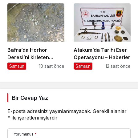
Bafra’da Horhor
Atakum’da Tarihi Eser
Deresi’ni kirleten
Operasyonu – Haberler
işletmeye 839 bin TL
Samsun
10 saat önce
Samsun
12 saat önce
ceza
Bir Cevap Yaz
E-posta adresiniz yayınlanmayacak.
Gerekli alanlar
*
ile işaretlenmişlerdir
Yorumunuz
*