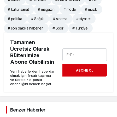
# kültür sanat
# magazin
# moda
# müzik
# politika
# Sağlık
# sinema
# siyaset
# son dakika haberleri
# Spor
# Türki̇ye
Tamamen
Ücretsiz Olarak
Bültenimize
Abone Olabilirsin
ABONE OL
Yeni haberlerden haberdar
olmak için fırsatı kaçırma
ve ücretsiz e-posta
aboneliğini hemen başlat.
Benzer Haberler