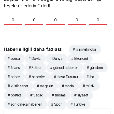
teşekkür ederim” dedi.
0
0
0
0
0
Haberle ilgili daha fazlası:
# bilim teknoloji
# borsa
# Dövi̇z
# Dünya
# Ekonomi̇
# finans
# Futbol
# güncel haberler
# gündem
# haber
# haberler
# Hava Durumu
# iha
# kültür sanat
# magazin
# moda
# müzik
# politika
# Sağlık
# sinema
# siyaset
# son dakika haberleri
# Spor
# Türki̇ye