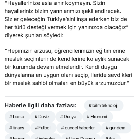
“Hayallerinize asla sınır koymayın. Sizin
hayalleriniz bizim yarınlarımızı şekillendirecek.
Sizler geleceğin Türkiye’sini inşa ederken biz de
her türlü desteği vermek için yanınızda olacağız”
diyerek şunları söyledi:
“Hepimizin arzusu, öğrencilerimizin eğitimlerine
meslek seçimlerinde kendilerine kolaylık sunacak
bir kurumda devam etmeleridir. Kendi duygu
dünyalarına en uygun olanı seçip, ileride sevdikleri
bir meslek sahibi olmaları en büyük arzumuzdur.”
Haberle ilgili daha fazlası:
# bilim teknoloji
# borsa
# Dövi̇z
# Dünya
# Ekonomi̇
# finans
# Futbol
# güncel haberler
# gündem
# haber
# haberler
# Hava Durumu
# iha