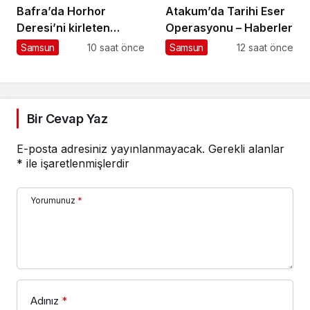
Bafra’da Horhor
Atakum’da Tarihi Eser
Deresi’ni kirleten
Operasyonu – Haberler
işletmeye 839 bin TL
Samsun
10 saat önce
Samsun
12 saat önce
ceza
Bir Cevap Yaz
E-posta adresiniz yayınlanmayacak.
Gerekli alanlar
*
ile işaretlenmişlerdir
Yorumunuz
*
Adınız
*