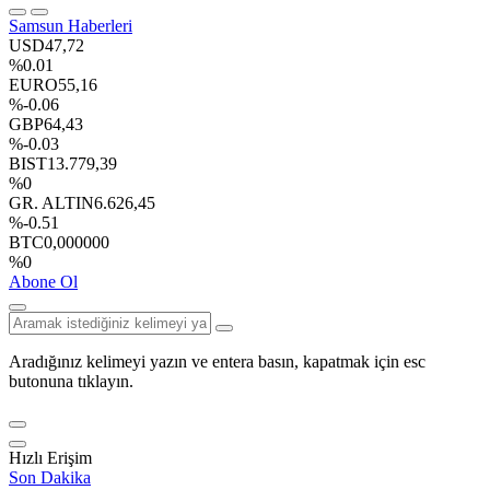
Samsun Haberleri
USD
47,72
%0.01
EURO
55,16
%-0.06
GBP
64,43
%-0.03
BIST
13.779,39
%0
GR. ALTIN
6.626,45
%-0.51
BTC
0,000000
%0
Abone Ol
Aradığınız kelimeyi yazın ve entera basın, kapatmak için esc
butonuna tıklayın.
Hızlı Erişim
Son Dakika