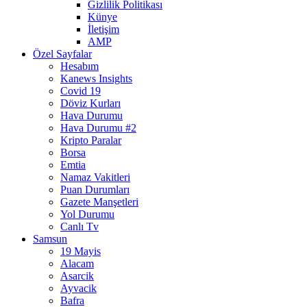
Gizlilik Politikası
Künye
İletişim
AMP
Özel Sayfalar
Hesabım
Kanews Insights
Covid 19
Döviz Kurları
Hava Durumu
Hava Durumu #2
Kripto Paralar
Borsa
Emtia
Namaz Vakitleri
Puan Durumları
Gazete Manşetleri
Yol Durumu
Canlı Tv
Samsun
19 Mayis
Alacam
Asarcik
Ayvacik
Bafra