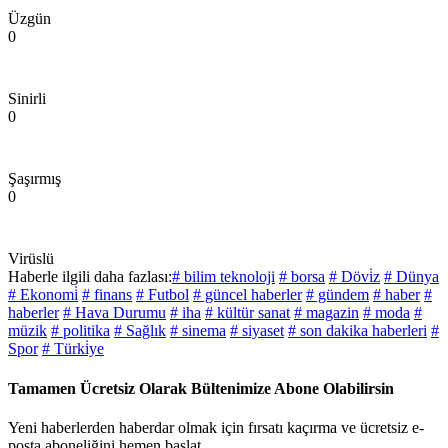
Üzgün
0
Sinirli
0
Şaşırmış
0
Virüslü
Haberle ilgili daha fazlası:
# bilim teknoloji
# borsa
# Dövi̇z
# Dünya
# Ekonomi̇
# finans
# Futbol
# güncel haberler
# gündem
# haber
#
haberler
# Hava Durumu
# iha
# kültür sanat
# magazin
# moda
#
müzik
# politika
# Sağlık
# sinema
# siyaset
# son dakika haberleri
#
Spor
# Türki̇ye
Tamamen Ücretsiz Olarak Bültenimize Abone Olabilirsin
Yeni haberlerden haberdar olmak için fırsatı kaçırma ve ücretsiz e-
posta aboneliğini hemen başlat.