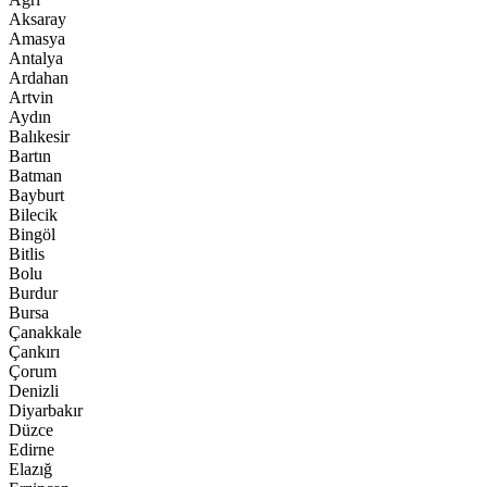
Aksaray
Amasya
Antalya
Ardahan
Artvin
Aydın
Balıkesir
Bartın
Batman
Bayburt
Bilecik
Bingöl
Bitlis
Bolu
Burdur
Bursa
Çanakkale
Çankırı
Çorum
Denizli
Diyarbakır
Düzce
Edirne
Elazığ