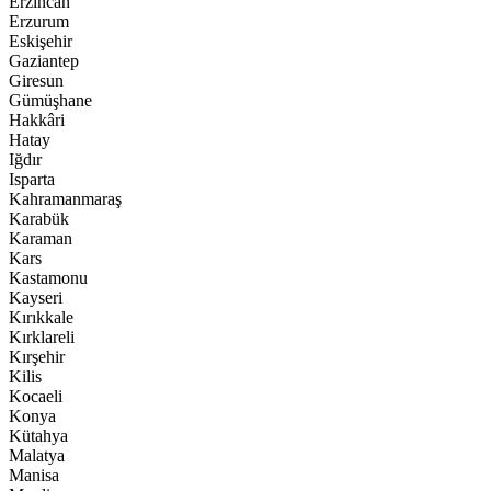
Erzincan
Erzurum
Eskişehir
Gaziantep
Giresun
Gümüşhane
Hakkâri
Hatay
Iğdır
Isparta
Kahramanmaraş
Karabük
Karaman
Kars
Kastamonu
Kayseri
Kırıkkale
Kırklareli
Kırşehir
Kilis
Kocaeli
Konya
Kütahya
Malatya
Manisa