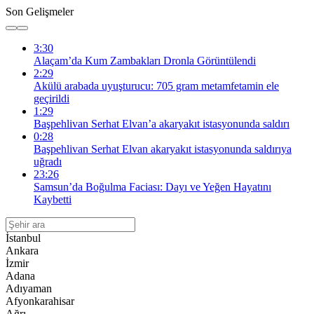
Son Gelişmeler
3:30
Alaçam’da Kum Zambakları Dronla Görüntülendi
2:29
Akülü arabada uyuşturucu: 705 gram metamfetamin ele
geçirildi
1:29
Başpehlivan Serhat Elvan’a akaryakıt istasyonunda saldırı
0:28
Başpehlivan Serhat Elvan akaryakıt istasyonunda saldırıya
uğradı
23:26
Samsun’da Boğulma Faciası: Dayı ve Yeğen Hayatını
Kaybetti
İstanbul
Ankara
İzmir
Adana
Adıyaman
Afyonkarahisar
Ağrı