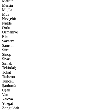
Mardin
Mersin
Muğla
Muş
Nevşehir
Niğde
Ordu
Osmaniye
Rize
Sakarya
Samsun
Siirt
Sinop
Sivas
Şırnak
Tekirdağ
Tokat
Trabzon
Tunceli
Şanlıurfa
Uşak
Van
Yalova
Yozgat
Zonguldak