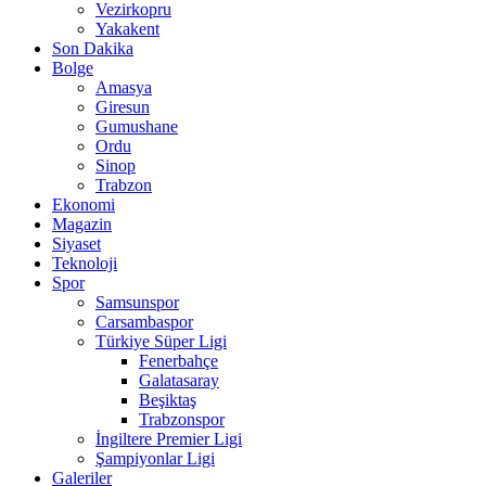
Vezirkopru
Yakakent
Son Dakika
Bolge
Amasya
Giresun
Gumushane
Ordu
Sinop
Trabzon
Ekonomi
Magazin
Siyaset
Teknoloji
Spor
Samsunspor
Carsambaspor
Türkiye Süper Ligi
Fenerbahçe
Galatasaray
Beşiktaş
Trabzonspor
İngiltere Premier Ligi
Şampiyonlar Ligi
Galeriler