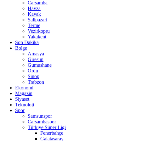
Carsamba
Havza
Kavak
Salipazari
Terme
Vezirkopru
Yakakent
Son Dakika
Bolge
Amasya
Giresun
Gumushane
Ordu
Sinop
Trabzon
Ekonomi
Magazin
Siyaset
Teknoloji
Spor
Samsunspor
Carsambaspor
Türkiye Süper Ligi
Fenerbahçe
Galatasaray