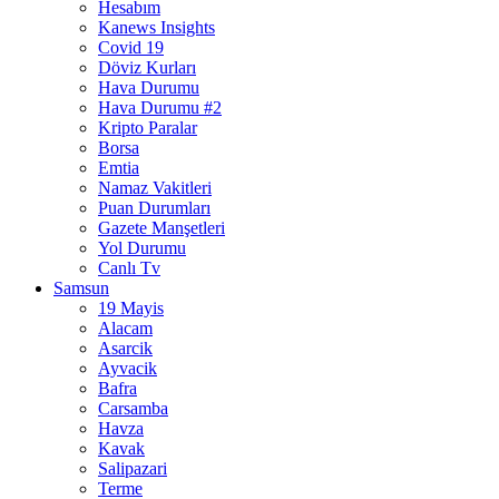
Hesabım
Kanews Insights
Covid 19
Döviz Kurları
Hava Durumu
Hava Durumu #2
Kripto Paralar
Borsa
Emtia
Namaz Vakitleri
Puan Durumları
Gazete Manşetleri
Yol Durumu
Canlı Tv
Samsun
19 Mayis
Alacam
Asarcik
Ayvacik
Bafra
Carsamba
Havza
Kavak
Salipazari
Terme