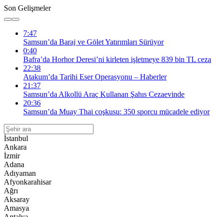
Son Gelişmeler
7:47
Samsun’da Baraj ve Gölet Yatırımları Sürüyor
0:40
Bafra’da Horhor Deresi’ni kirleten işletmeye 839 bin TL ceza
22:38
Atakum’da Tarihi Eser Operasyonu – Haberler
21:37
Samsun’da Alkollü Araç Kullanan Şahıs Cezaevinde
20:36
Samsun’da Muay Thai coşkusu: 350 sporcu mücadele ediyor
İstanbul
Ankara
İzmir
Adana
Adıyaman
Afyonkarahisar
Ağrı
Aksaray
Amasya
Antalya