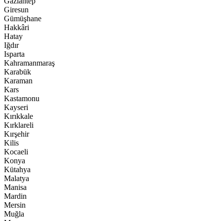
Gaziantep
Giresun
Gümüşhane
Hakkâri
Hatay
Iğdır
Isparta
Kahramanmaraş
Karabük
Karaman
Kars
Kastamonu
Kayseri
Kırıkkale
Kırklareli
Kırşehir
Kilis
Kocaeli
Konya
Kütahya
Malatya
Manisa
Mardin
Mersin
Muğla