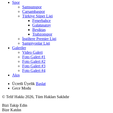
Spor
Samsunspor
Carsambaspor
Türkiye Süper Ligi
Fenerbahçe
Galatasaray
Beşiktaş
Trabzonspor
İngiltere Premier Ligi
Şampiyonlar Ligi
Galeriler
Video Galeri
Foto Galeri #1
Foto Galeri #2
Foto Galeri #3
Foto Galeri #4
Akış
Ücretli Üyelik
Başlat
Gece Modu
© Telif Hakkı 2026, Tüm Hakları Saklıdır
Bizi Takip Edin
Bize Katılın