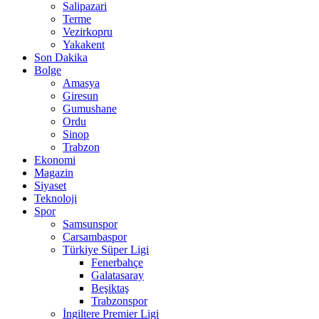
Salipazari
Terme
Vezirkopru
Yakakent
Son Dakika
Bolge
Amasya
Giresun
Gumushane
Ordu
Sinop
Trabzon
Ekonomi
Magazin
Siyaset
Teknoloji
Spor
Samsunspor
Carsambaspor
Türkiye Süper Ligi
Fenerbahçe
Galatasaray
Beşiktaş
Trabzonspor
İngiltere Premier Ligi