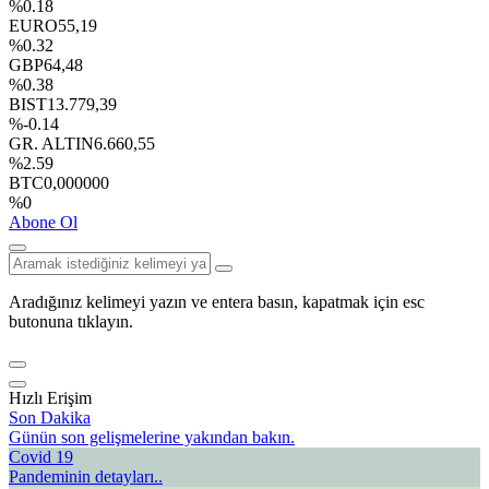
%0.18
EURO
55,19
%0.32
GBP
64,48
%0.38
BIST
13.779,39
%-0.14
GR. ALTIN
6.660,55
%2.59
BTC
0,000000
%0
Abone Ol
Aradığınız kelimeyi yazın ve entera basın, kapatmak için esc
butonuna tıklayın.
Hızlı Erişim
Son Dakika
Günün son gelişmelerine yakından bakın.
Covid 19
Pandeminin detayları..