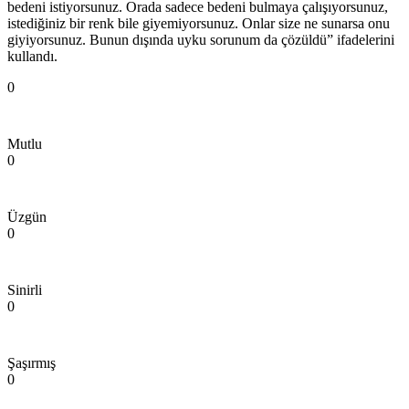
bedeni istiyorsunuz. Orada sadece bedeni bulmaya çalışıyorsunuz,
istediğiniz bir renk bile giyemiyorsunuz. Onlar size ne sunarsa onu
giyiyorsunuz. Bunun dışında uyku sorunum da çözüldü” ifadelerini
kullandı.
0
Mutlu
0
Üzgün
0
Sinirli
0
Şaşırmış
0