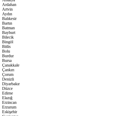
Ardahan
Artvin
Aydın
Balıkesir
Bartın
Batman
Bayburt
Bilecik
Bingöl
Bitlis
Bolu
Burdur
Bursa
Çanakkale
Çankırı
Çorum
Denizli
Diyarbakır
Düzce
Edirne
Elazığ
Erzincan
Erzurum
Eskişehir