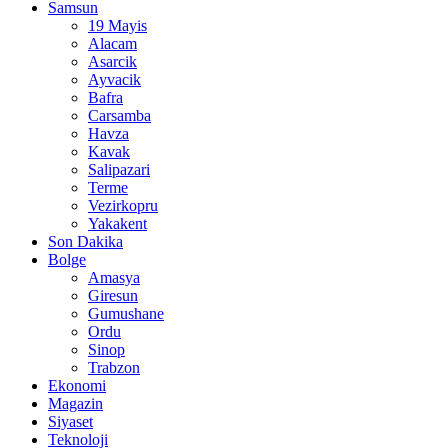
Samsun
19 Mayis
Alacam
Asarcik
Ayvacik
Bafra
Carsamba
Havza
Kavak
Salipazari
Terme
Vezirkopru
Yakakent
Son Dakika
Bolge
Amasya
Giresun
Gumushane
Ordu
Sinop
Trabzon
Ekonomi
Magazin
Siyaset
Teknoloji