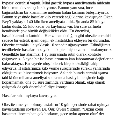
bypass’ cerrahisi yaptık. Mini gastrik bypass ameliyatında midenin
bir kısmını devre dışı bırakıyoruz. Bunun yanı sıra, ince
bağırsakların bir kısmını ise midenin kalan kısmına birleştiriyoruz.
Bunun sayesinde hastalar kilo vererek sağlıklarına kavuşuyor. Okan
Bey’i yaklaşık 140 kilo iken ameliyata aldık. Şu anda 85 kiloya
kadar düştü. 55 kilo kadar bir kaybımız var. Bu süre zarfında
kendisinde çok büyük değişiklikler oldu. En önemlisi,
hastalıklarından kurtuldu. Her zaman dediğim gibi obezite cerrahisi
sadece bir estetik işlem değil, ek hastalıkları ekleyen bir durumdur.
Obezite cerrahisi ile yaklaşık 10 senedir uğraşıyorum. Edindiğimiz
tecrübelerle hastalarımızı yakın takipten hiçbir zaman bırakmıyoruz.
Genellikle hastalarımızı 1 ay sonrasında rutin olarak kontrole
çağırıyoruz. 3 ayda bir ise hastalarımızın kan laboratuvar değerlerine
bakmaktayız. Bu sayede oluşabilecek birçok eksikliği takip
ediyoruz. Hastalarımıza kilo verme süreçlerinde sürekli yanlarında
olduğumuzu hissettirmek istiyoruz. Aslında burada cerrahi aşama
tabi ki önemli ama ameliyat sonrasında hastayla iletişimde bağı
koparmamak, ona bu süre zarfında yardımcı olmak, ekip olarak
çalışmak da çok önemlidir” diye konuştu.
Hastalar rahat uykuya kavuşuyor.
Obezite ameliyatı olmuş hastaların 10 gün içerisinde rahat uykuya
kavuştuklarını söyleyen Dr. Öğr. Üyesi Yıldırım, “Bizim çoğu
hastamız ‘hocam ben çok horlarım, gece uyku apnem olur’ der.