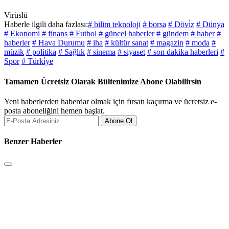
Virüslü
Haberle ilgili daha fazlası:
# bilim teknoloji
# borsa
# Dövi̇z
# Dünya
# Ekonomi̇
# finans
# Futbol
# güncel haberler
# gündem
# haber
#
haberler
# Hava Durumu
# iha
# kültür sanat
# magazin
# moda
#
müzik
# politika
# Sağlık
# sinema
# siyaset
# son dakika haberleri
#
Spor
# Türki̇ye
Tamamen Ücretsiz Olarak Bültenimize Abone Olabilirsin
Yeni haberlerden haberdar olmak için fırsatı kaçırma ve ücretsiz e-
posta aboneliğini hemen başlat.
Abone Ol
Benzer Haberler