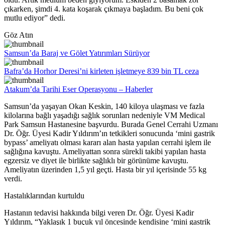
çıkarken, şimdi 4. kata koşarak çıkmaya başladım. Bu beni çok
mutlu ediyor” dedi.
Göz Atın
Samsun’da Baraj ve Gölet Yatırımları Sürüyor
Bafra’da Horhor Deresi’ni kirleten işletmeye 839 bin TL ceza
Atakum’da Tarihi Eser Operasyonu – Haberler
Samsun’da yaşayan Okan Keskin, 140 kiloya ulaşması ve fazla
kilolarına bağlı yaşadığı sağlık sorunları nedeniyle VM Medical
Park Samsun Hastanesine başvurdu. Burada Genel Cerrahi Uzmanı
Dr. Öğr. Üyesi Kadir Yıldırım’ın tetkikleri sonucunda ‘mini gastrik
bypass’ ameliyatı olması kararı alan hasta yapılan cerrahi işlem ile
sağlığına kavuştu. Ameliyattan sonra sürekli takibi yapılan hasta
egzersiz ve diyet ile birlikte sağlıklı bir görünüme kavuştu.
Ameliyatın üzerinden 1,5 yıl geçti. Hasta bir yıl içerisinde 55 kg
verdi.
Hastalıklarından kurtuldu
Hastanın tedavisi hakkında bilgi veren Dr. Öğr. Üyesi Kadir
Yıldırım, “Yaklaşık 1 buçuk yıl öncesinde kendisine ‘mini gastrik