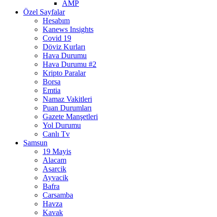
AMP
Özel Sayfalar
Hesabım
Kanews Insights
Covid 19
Döviz Kurları
Hava Durumu
Hava Durumu #2
Kripto Paralar
Borsa
Emtia
Namaz Vakitleri
Puan Durumları
Gazete Manşetleri
Yol Durumu
Canlı Tv
Samsun
19 Mayis
Alacam
Asarcik
Ayvacik
Bafra
Carsamba
Havza
Kavak