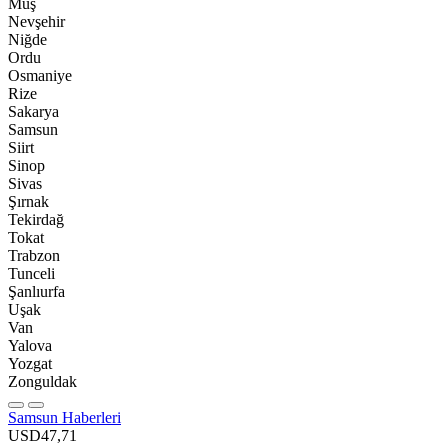
Muş
Nevşehir
Niğde
Ordu
Osmaniye
Rize
Sakarya
Samsun
Siirt
Sinop
Sivas
Şırnak
Tekirdağ
Tokat
Trabzon
Tunceli
Şanlıurfa
Uşak
Van
Yalova
Yozgat
Zonguldak
Samsun Haberleri
USD
47,71