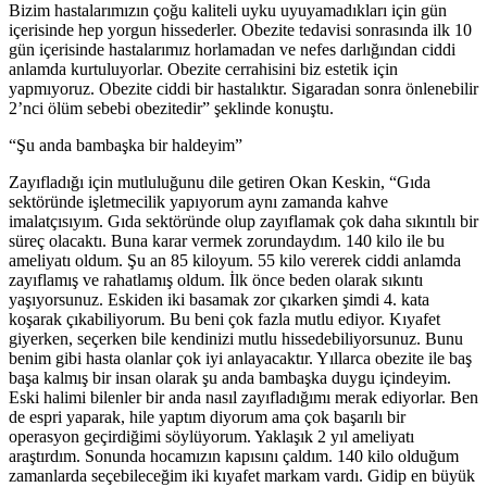
Bizim hastalarımızın çoğu kaliteli uyku uyuyamadıkları için gün
içerisinde hep yorgun hissederler. Obezite tedavisi sonrasında ilk 10
gün içerisinde hastalarımız horlamadan ve nefes darlığından ciddi
anlamda kurtuluyorlar. Obezite cerrahisini biz estetik için
yapmıyoruz. Obezite ciddi bir hastalıktır. Sigaradan sonra önlenebilir
2’nci ölüm sebebi obezitedir” şeklinde konuştu.
“Şu anda bambaşka bir haldeyim”
Zayıfladığı için mutluluğunu dile getiren Okan Keskin, “Gıda
sektöründe işletmecilik yapıyorum aynı zamanda kahve
imalatçısıyım. Gıda sektöründe olup zayıflamak çok daha sıkıntılı bir
süreç olacaktı. Buna karar vermek zorundaydım. 140 kilo ile bu
ameliyatı oldum. Şu an 85 kiloyum. 55 kilo vererek ciddi anlamda
zayıflamış ve rahatlamış oldum. İlk önce beden olarak sıkıntı
yaşıyorsunuz. Eskiden iki basamak zor çıkarken şimdi 4. kata
koşarak çıkabiliyorum. Bu beni çok fazla mutlu ediyor. Kıyafet
giyerken, seçerken bile kendinizi mutlu hissedebiliyorsunuz. Bunu
benim gibi hasta olanlar çok iyi anlayacaktır. Yıllarca obezite ile baş
başa kalmış bir insan olarak şu anda bambaşka duygu içindeyim.
Eski halimi bilenler bir anda nasıl zayıfladığımı merak ediyorlar. Ben
de espri yaparak, hile yaptım diyorum ama çok başarılı bir
operasyon geçirdiğimi söylüyorum. Yaklaşık 2 yıl ameliyatı
araştırdım. Sonunda hocamızın kapısını çaldım. 140 kilo olduğum
zamanlarda seçebileceğim iki kıyafet markam vardı. Gidip en büyük