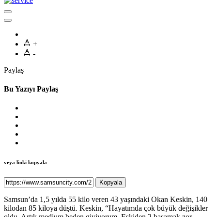
+
-
Paylaş
Bu Yazıyı Paylaş
veya linki kopyala
Kopyala
Samsun’da 1,5 yılda 55 kilo veren 43 yaşındaki Okan Keskin, 140
kilodan 85 kiloya düştü. Keskin, “Hayatımda çok büyük değişikler
oldu. Artık medium beden giyiyorum. Eskiden 2 basamak zor