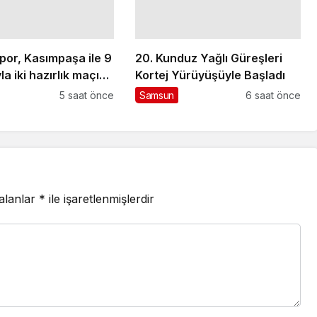
or, Kasımpaşa ile 9
20. Kunduz Yağlı Güreşleri
la iki hazırlık maçı
Kortej Yürüyüşüyle Başladı
nbul’da
5 saat önce
Samsun
6 saat önce
 alanlar
*
ile işaretlenmişlerdir