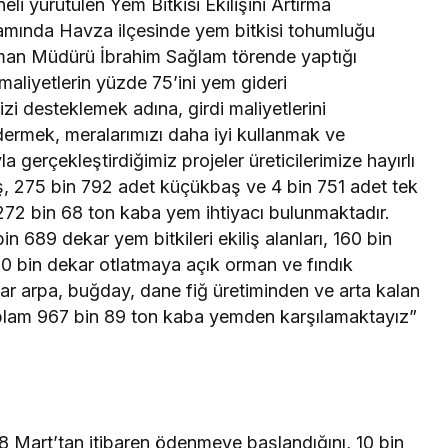
i yürütülen Yem Bitkisi Ekilişini Artırma
samında Havza ilçesinde yem bitkisi tohumluğu
Orman Müdürü İbrahim Sağlam törende yaptığı
aliyetlerin yüzde 75’ini yem gideri
zi desteklemek adına, girdi maliyetlerini
dermek, meralarımızı daha iyi kullanmak ve
 gerçekleştirdiğimiz projeler üreticilerimize hayırlı
ş, 275 bin 792 adet küçükbaş ve 4 bin 751 adet tek
72 bin 68 ton kaba yem ihtiyacı bulunmaktadır.
n 689 dekar yem bitkileri ekiliş alanları, 160 bin
0 bin dekar otlatmaya açık orman ve fındık
kar arpa, buğday, dane fiğ üretiminden ve arta kalan
oplam 967 bin 89 ton kaba yemden karşılamaktayız”
 08 Mart’tan itibaren ödenmeye başlandığını, 10 bin