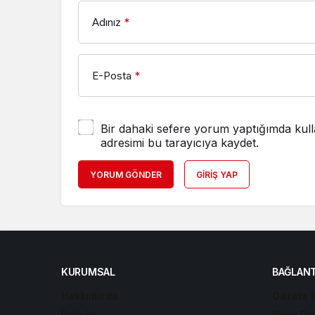
Adınız
*
E-Posta
*
Bir dahaki sefere yorum yaptığımda kull
adresimi bu tarayıcıya kaydet.
YORUM GÖNDER
GIRIŞ YAP
KURUMSAL
BAĞLANT
Hakkımızda
Gazete 
İletişim
Hava Du