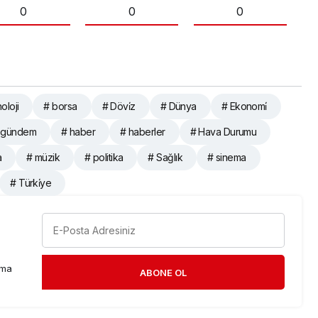
0
0
0
oloji
# borsa
# Dövi̇z
# Dünya
# Ekonomi̇
 gündem
# haber
# haberler
# Hava Durumu
a
# müzik
# politika
# Sağlık
# sinema
# Türki̇ye
rma
ABONE OL