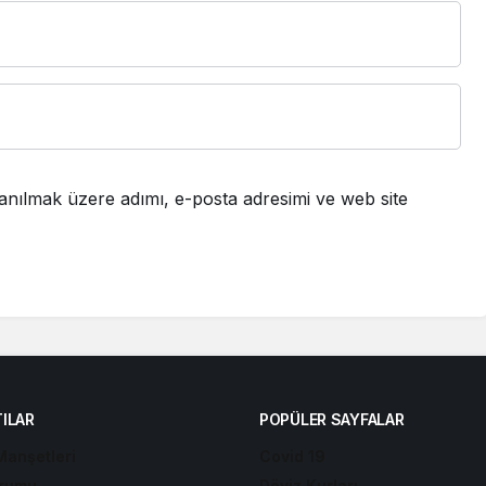
anılmak üzere adımı, e-posta adresimi ve web site
ILAR
POPÜLER SAYFALAR
Manşetleri
Covid 19
rumu
Döviz Kurları