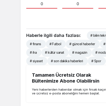
0
0
Haberle ilgili daha fazlası:
# bilim tekn
# finans
# Futbol
# güncel haberler
#
# iha
# kültür sanat
# magazin
# mod
# siyaset
# son dakika haberleri
# Spor
Tamamen Ücretsiz Olarak
Bültenimize Abone Olabilirsin
Yeni haberlerden haberdar olmak için fırsatı kaçı
ve ücretsiz e-posta aboneliğini hemen başlat.