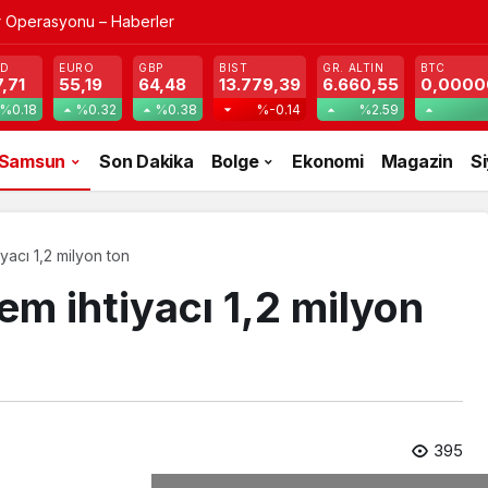
r Operasyonu – Haberler
SD
EURO
GBP
BIST
GR. ALTIN
BTC
,71
55,19
64,48
13.779,39
6.660,55
0,0000
%0.18
%0.32
%0.38
%-0.14
%2.59
Samsun
Son Dakika
Bolge
Ekonomi
Magazin
S
acı 1,2 milyon ton
m ihtiyacı 1,2 milyon
395