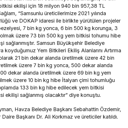
tkisi ekilişi için 18 milyon 940 bin 957,38 TL
Sağlam, “Samsunlu üreticilerimize 2021 yılında
üğü ve DOKAP idaresi ile birlikte yürütülen projeler
m bezelyesi, 7 bin kg yonca, 6 bin 500 kg korunga, 3
oya olmak üzere 73 bin 500 kg yem bitkisi tohumu hibe
lişi sağlanmıştır. Samsun Büyükşehir Belediye
a koyduğumuz Yem Bitkileri Ekiliş Alanlarını Artırma
i olarak 21 bin dekar alanda üretilmek üzere 42 bin
 üretilmek üzere 7 bin kg yonca, 500 dekar alanda
 900 dekar alanda üretilmek üzere 69 bin kg yem
ilmek üzere 10 bin kg hibe İtalyan çimi tohumluğu
 toplamda 133 bin kg hibe edilecek yem bitkisi
i ekilişi sağlanmış olacaktır” diye konuştu.
an, Havza Belediye Başkanı Sebahattin Özdemir,
Daire Başkanı Dr. Ali Korkmaz ve üreticiler katıldı.