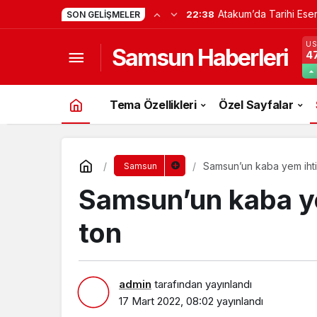
Atakum’da Tarihi Ese
22:38
SON GELIŞMELER
U
Samsun Haberleri
47
Tema Özellikleri
Özel Sayfalar
Samsun’un kaba yem ihtiy
Samsun
Samsun’un kaba ye
ton
admin
tarafından yayınlandı
17 Mart 2022, 08:02
yayınlandı