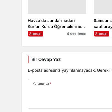
Havza’da Jandarmadan
Samsunsp
Kur’an Kursu Öğrencilerine
saat aray
Trafik Eğitimi
için İsta
Samsun
4 saat önce
Samsun
Bir Cevap Yaz
E-posta adresiniz yayınlanmayacak.
Gerekli
Yorumunuz
*