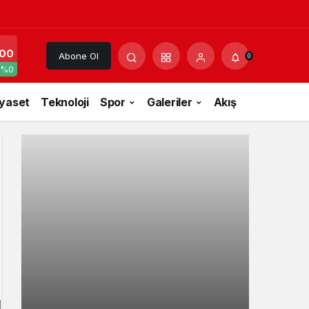
00
Abone Ol
0
%0
iyaset
Teknoloji
Spor
Galeriler
Akış