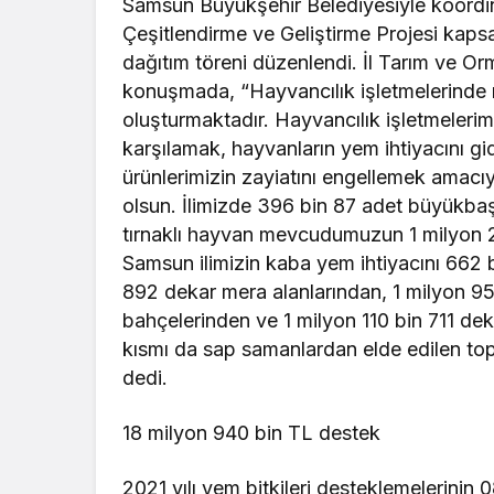
Samsun Büyükşehir Belediyesiyle koordinel
Çeşitlendirme ve Geliştirme Projesi kap
dağıtım töreni düzenlendi. İl Tarım ve 
konuşmada, “Hayvancılık işletmelerinde m
oluşturmaktadır. Hayvancılık işletmelerimi
karşılamak, hayvanların yem ihtiyacını gi
ürünlerimizin zayiatını engellemek amacıyla
olsun. İlimizde 396 bin 87 adet büyükba
tırnaklı hayvan mevcudumuzun 1 milyon 2
Samsun ilimizin kaba yem ihtiyacını 662 bi
892 dekar mera alanlarından, 1 milyon 95
bahçelerinden ve 1 milyon 110 bin 711 de
kısmı da sap samanlardan elde edilen t
dedi.
18 milyon 940 bin TL destek
2021 yılı yem bitkileri desteklemelerinin