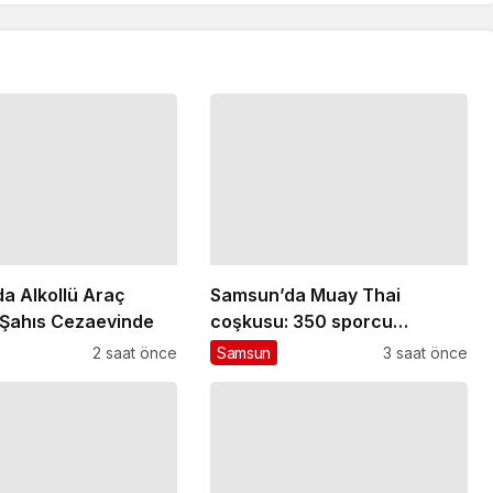
a Alkollü Araç
Samsun’da Muay Thai
 Şahıs Cezaevinde
coşkusu: 350 sporcu
mücadele ediyor
2 saat önce
Samsun
3 saat önce