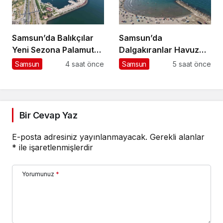
Samsun’da Balıkçılar
Samsun’da
Yeni Sezona Palamut
Dalgakıranlar Havuz
Umuduyla Hazır
Keyfi Sunuyor
Samsun
4 saat önce
Samsun
5 saat önce
Bir Cevap Yaz
E-posta adresiniz yayınlanmayacak.
Gerekli alanlar
*
ile işaretlenmişlerdir
Yorumunuz
*