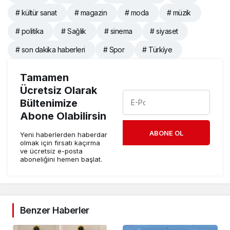
# kültür sanat
# magazin
# moda
# müzik
# politika
# Sağlık
# sinema
# siyaset
# son dakika haberleri
# Spor
# Türki̇ye
Tamamen
Ücretsiz Olarak
Bültenimize
Abone Olabilirsin
ABONE OL
Yeni haberlerden haberdar
olmak için fırsatı kaçırma
ve ücretsiz e-posta
aboneliğini hemen başlat.
Benzer Haberler