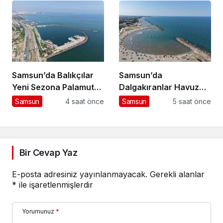
Samsun’da Balıkçılar
Samsun’da
Yeni Sezona Palamut
Dalgakıranlar Havuz
Umuduyla Hazır
Keyfi Sunuyor
Samsun
4 saat önce
Samsun
5 saat önce
Bir Cevap Yaz
E-posta adresiniz yayınlanmayacak.
Gerekli alanlar
*
ile işaretlenmişlerdir
Yorumunuz
*