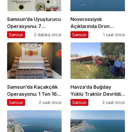
Samsun’da Uyuşturucu
Novorossiysk
Operasyonu: 7
Açıklarında Dron
Tutuklama
Saldırısına Uğrayan
Samsun
2 dakika önce
Samsun
1 saat önce
Türk Gemisi Samsun’a
Getirildi
Samsun’da Kaçakçılık
Havza’da Buğday
Operasyonu: 1 Ton 160
Yüklü Traktör Devrildi:
Litre Etil Alkol Ele
1 Yaralı
Samsun
2 saat önce
Samsun
3 saat önce
Geçirildi