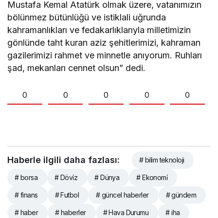
Mustafa Kemal Atatürk olmak üzere, vatanımızın
bölünmez bütünlüğü ve istiklali uğrunda
kahramanlıkları ve fedakarlıklarıyla milletimizin
gönlünde taht kuran aziz şehitlerimizi, kahraman
gazilerimizi rahmet ve minnetle anıyorum. Ruhları
şad, mekanları cennet olsun” dedi.
0
0
0
0
0
Haberle ilgili daha fazlası:
# bilim teknoloji
# borsa
# Dövi̇z
# Dünya
# Ekonomi̇
# finans
# Futbol
# güncel haberler
# gündem
# haber
# haberler
# Hava Durumu
# iha