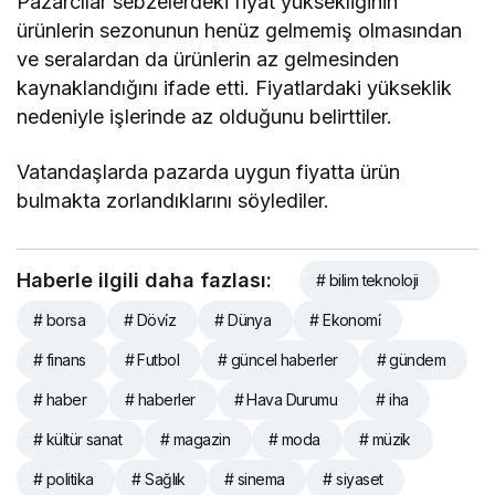
Pazarcılar sebzelerdeki fiyat yüksekliğinin
ürünlerin sezonunun henüz gelmemiş olmasından
ve seralardan da ürünlerin az gelmesinden
kaynaklandığını ifade etti. Fiyatlardaki yükseklik
nedeniyle işlerinde az olduğunu belirttiler.
Vatandaşlarda pazarda uygun fiyatta ürün
bulmakta zorlandıklarını söylediler.
Haberle ilgili daha fazlası:
# bilim teknoloji
# borsa
# Dövi̇z
# Dünya
# Ekonomi̇
# finans
# Futbol
# güncel haberler
# gündem
# haber
# haberler
# Hava Durumu
# iha
# kültür sanat
# magazin
# moda
# müzik
# politika
# Sağlık
# sinema
# siyaset