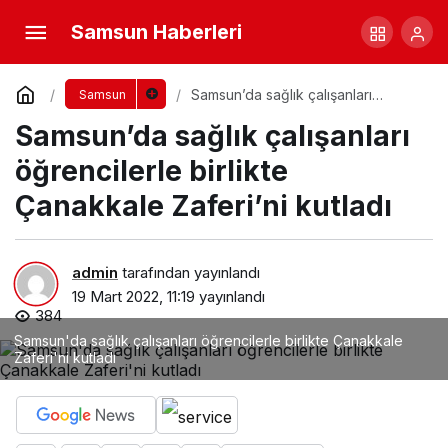
Samsun Haberleri
Samsun’da sağlık çalışanları
Samsun
öğrencilerle birlikte Çanakkale
Samsun’da sağlık çalışanları
Zaferi’ni kutladı
öğrencilerle birlikte
Çanakkale Zaferi’ni kutladı
admin
tarafından yayınlandı
19 Mart 2022, 11:19
yayınlandı
384
Samsun'da sağlık çalışanları öğrencilerle birlikte Çanakkale
Zaferi'ni kutladı