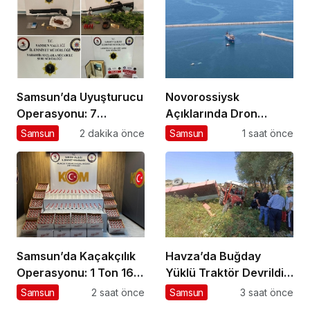
Samsun’da Uyuşturucu
Novorossiysk
Operasyonu: 7
Açıklarında Dron
Tutuklama
Saldırısına Uğrayan
Samsun
2 dakika önce
Samsun
1 saat önce
Türk Gemisi Samsun’a
Getirildi
Samsun’da Kaçakçılık
Havza’da Buğday
Operasyonu: 1 Ton 160
Yüklü Traktör Devrildi:
Litre Etil Alkol Ele
1 Yaralı
Samsun
2 saat önce
Samsun
3 saat önce
Geçirildi