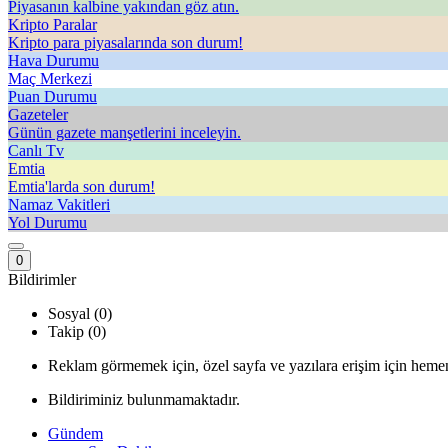
Piyasanın kalbine yakından göz atın.
Kripto Paralar
Kripto para piyasalarında son durum!
Hava Durumu
Maç Merkezi
Puan Durumu
Gazeteler
Günün gazete manşetlerini inceleyin.
Canlı Tv
Emtia
Emtia'larda son durum!
Namaz Vakitleri
Yol Durumu
0
Bildirimler
Sosyal (0)
Takip (0)
Reklam görmemek için, özel sayfa ve yazılara erişim için hemen
Bildiriminiz bulunmamaktadır.
Gündem