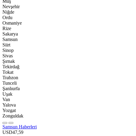
Muş
Nevşehir
Niğde
Ordu
Osmaniye
Rize
Sakarya
Samsun
Siirt
Sinop
Sivas
Şırnak
Tekirdağ
Tokat
Trabzon
Tunceli
Şanlıurfa
Uşak
Van
Yalova
Yozgat
Zonguldak
Samsun Haberleri
USD
47,59