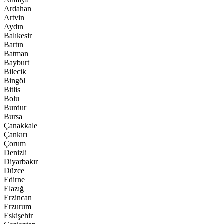
Ardahan
Artvin
Aydın
Balıkesir
Bartın
Batman
Bayburt
Bilecik
Bingöl
Bitlis
Bolu
Burdur
Bursa
Çanakkale
Çankırı
Çorum
Denizli
Diyarbakır
Düzce
Edirne
Elazığ
Erzincan
Erzurum
Eskişehir