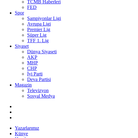
TCMB Haberleri
FED
Spor
Şampiyonlar Ligi
Avrupa Ligi
Premier Lig
Süper Lig
TFF 1. Lig
Siyaset
Dünya Siyaseti
AKP
MHP
CHP
İyi Parti
Deva Partisi
Magazin
Televizyon
Sosyal Medya
Yazarlarımız
Künye