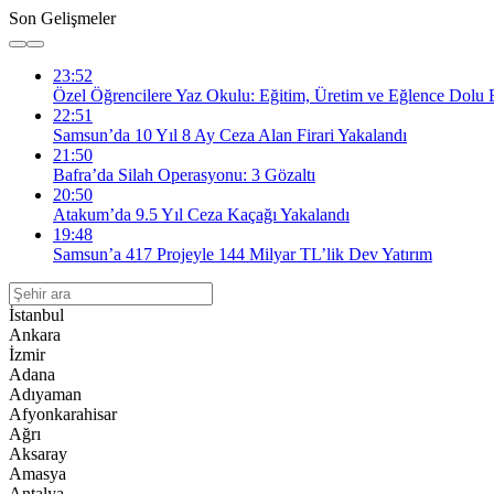
Son Gelişmeler
23:52
Özel Öğrencilere Yaz Okulu: Eğitim, Üretim ve Eğlence Dolu B
22:51
Samsun’da 10 Yıl 8 Ay Ceza Alan Firari Yakalandı
21:50
Bafra’da Silah Operasyonu: 3 Gözaltı
20:50
Atakum’da 9.5 Yıl Ceza Kaçağı Yakalandı
19:48
Samsun’a 417 Projeyle 144 Milyar TL’lik Dev Yatırım
İstanbul
Ankara
İzmir
Adana
Adıyaman
Afyonkarahisar
Ağrı
Aksaray
Amasya
Antalya