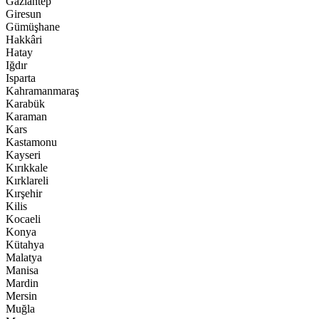
Gaziantep
Giresun
Gümüşhane
Hakkâri
Hatay
Iğdır
Isparta
Kahramanmaraş
Karabük
Karaman
Kars
Kastamonu
Kayseri
Kırıkkale
Kırklareli
Kırşehir
Kilis
Kocaeli
Konya
Kütahya
Malatya
Manisa
Mardin
Mersin
Muğla