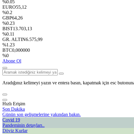
%0.05
EURO
55,12
%0.2
GBP
64,26
%0.23
BIST
13.703,13
%0.11
GR. ALTIN
6.575,99
%1.23
BTC
0,000000
%0
Abone Ol
Aradığınız kelimeyi yazın ve entera basın, kapatmak için esc butonuna
Hızlı Erişim
Son Dakika
Günün son gelişmelerine yakından bakın.
Covid 19
Pandeminin detayları..
Döviz Kurlar