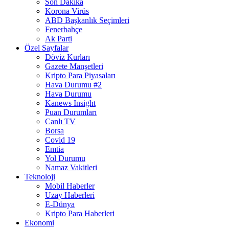
Son Dakika
Korona Virüs
ABD Başkanlık Seçimleri
Fenerbahçe
Ak Parti
Özel Sayfalar
Döviz Kurları
Gazete Manşetleri
Kripto Para Piyasaları
Hava Durumu #2
Hava Durumu
Kanews Insight
Puan Durumları
Canlı TV
Borsa
Covid 19
Emtia
Yol Durumu
Namaz Vakitleri
Teknoloji
Mobil Haberler
Uzay Haberleri
E-Dünya
Kripto Para Haberleri
Ekonomi