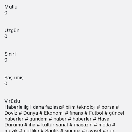
Mutlu
0
Üzgün
0
Sinirli
0
Şaşırmış
0
Virüslü
Haberle ilgili daha fazlası:
# bilim teknoloji
# borsa
#
Dövi̇z
# Dünya
# Ekonomi̇
# finans
# Futbol
# güncel
haberler
# gündem
# haber
# haberler
# Hava
Durumu
# iha
# kültür sanat
# magazin
# moda
#
müzik
# politika
# Sağlık
# sinema
# siyaset
# son