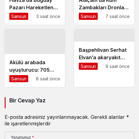
Pazarı Hareketlendi,
Zambakları Dronla
25 Bin Ton İşlem
Görüntülendi
Samsun
3 saat önce
Samsun
7 saat önce
Bekleniyor
Başpehlivan Serhat
Elvan’a akaryakıt
Akülü arabada
istasyonunda saldırı
Samsun
9 saat önce
uyuşturucu: 705
gram metamfetamin
Samsun
8 saat önce
ele geçirildi
Bir Cevap Yaz
E-posta adresiniz yayınlanmayacak.
Gerekli alanlar
*
ile işaretlenmişlerdir
Yorumunuz
*