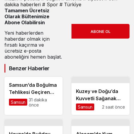
dakika haberleri
# Spor
# Türki̇ye
Tamamen Ücretsiz
Olarak Bültenimize
Abone Olabilirsin
ABONE OL
Yeni haberlerden
haberdar olmak için
fırsatı kaçırma ve
ücretsiz e-posta
aboneliğini hemen başlat.
Benzer Haberler
Samsun’da Boğulma
Kuzey ve Doğu’da
Tehlikesi Geçiren
Kuvvetli Sağanak
Genç Yaşamını
31 dakika
Samsun
önce
Uyarısı
Yitirdi
Samsun
2 saat önce
Havza’da Buğday
Alaçam’da Kum