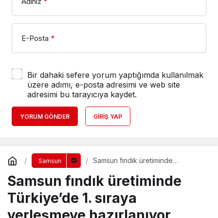
Adınız
*
E-Posta
*
Bir dahaki sefere yorum yaptığımda kullanılmak
üzere adımı, e-posta adresimi ve web site
adresimi bu tarayıcıya kaydet.
YORUM GÖNDER
GIRIŞ YAP
Samsun fındık üretiminde
Samsun
Türkiye’de 1. sıraya yerleşmeye
Samsun fındık üretiminde
hazırlanıyor
Türkiye’de 1. sıraya
yerleşmeye hazırlanıyor