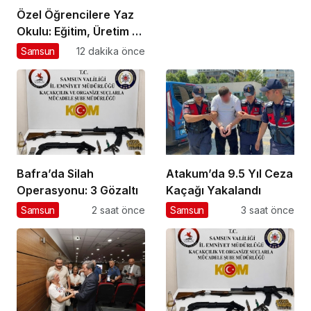
Özel Öğrencilere Yaz
Okulu: Eğitim, Üretim ve
Eğlence Dolu Bir Tatil
Samsun
12 dakika önce
Bafra’da Silah
Atakum’da 9.5 Yıl Ceza
Operasyonu: 3 Gözaltı
Kaçağı Yakalandı
Samsun
2 saat önce
Samsun
3 saat önce