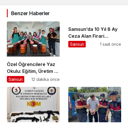
Benzer Haberler
Samsun’da 10 Yıl 8 Ay
Ceza Alan Firari
Yakalandı
Samsun
1 saat önce
Özel Öğrencilere Yaz
Okulu: Eğitim, Üretim ve
Eğlence Dolu Bir Tatil
Samsun
12 dakika önce