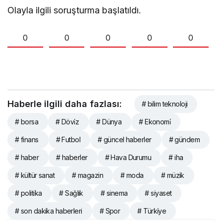
Olayla ilgili soruşturma başlatıldı.
0
0
0
0
0
Haberle ilgili daha fazlası:
# bilim teknoloji
# borsa
# Dövi̇z
# Dünya
# Ekonomi̇
# finans
# Futbol
# güncel haberler
# gündem
# haber
# haberler
# Hava Durumu
# iha
# kültür sanat
# magazin
# moda
# müzik
# politika
# Sağlık
# sinema
# siyaset
# son dakika haberleri
# Spor
# Türki̇ye