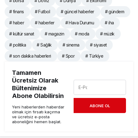
# borsa
# Dövi̇z
# Dünya
# Ekonomi̇
# finans
# Futbol
# güncel haberler
# gündem
# haber
# haberler
# Hava Durumu
# iha
# kültür sanat
# magazin
# moda
# müzik
# politika
# Sağlık
# sinema
# siyaset
# son dakika haberleri
# Spor
# Türki̇ye
Tamamen
Ücretsiz Olarak
Bültenimize
Abone Olabilirsin
ABONE OL
Yeni haberlerden haberdar
olmak için fırsatı kaçırma
ve ücretsiz e-posta
aboneliğini hemen başlat.