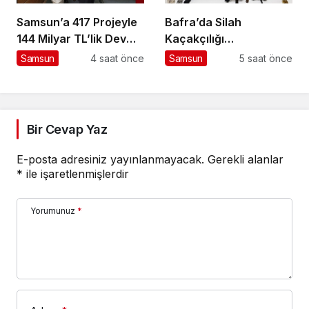
Samsun’a 417 Projeyle
Bafra’da Silah
144 Milyar TL’lik Dev
Kaçakçılığı
Yatırım
Operasyonu: 3 Gözaltı
Samsun
4 saat önce
Samsun
5 saat önce
Bir Cevap Yaz
E-posta adresiniz yayınlanmayacak.
Gerekli alanlar
*
ile işaretlenmişlerdir
Yorumunuz
*