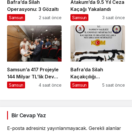
Bafra’da Silah
Atakum’da 9.5 Yıl Ceza
Operasyonu: 3 Gözaltı
Kaçağı Yakalandı
Samsun
2 saat önce
Samsun
3 saat önce
Samsun’a 417 Projeyle
Bafra’da Silah
144 Milyar TL’lik Dev
Kaçakçılığı
Yatırım
Operasyonu: 3 Gözaltı
Samsun
4 saat önce
Samsun
5 saat önce
Bir Cevap Yaz
E-posta adresiniz yayınlanmayacak.
Gerekli alanlar