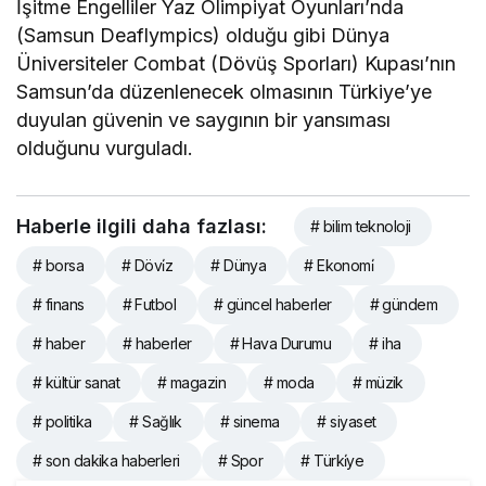
İşitme Engelliler Yaz Olimpiyat Oyunları’nda
(Samsun Deaflympics) olduğu gibi Dünya
Üniversiteler Combat (Dövüş Sporları) Kupası’nın
Samsun’da düzenlenecek olmasının Türkiye’ye
duyulan güvenin ve saygının bir yansıması
olduğunu vurguladı.
Haberle ilgili daha fazlası:
# bilim teknoloji
# borsa
# Dövi̇z
# Dünya
# Ekonomi̇
# finans
# Futbol
# güncel haberler
# gündem
# haber
# haberler
# Hava Durumu
# iha
# kültür sanat
# magazin
# moda
# müzik
# politika
# Sağlık
# sinema
# siyaset
# son dakika haberleri
# Spor
# Türki̇ye