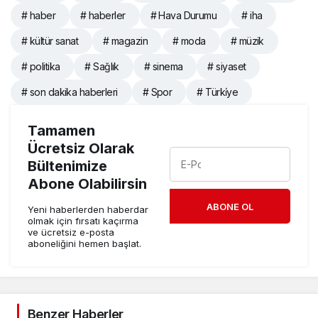
# haber
# haberler
# Hava Durumu
# iha
# kültür sanat
# magazin
# moda
# müzik
# politika
# Sağlık
# sinema
# siyaset
# son dakika haberleri
# Spor
# Türki̇ye
Tamamen
Ücretsiz Olarak
Bültenimize
Abone Olabilirsin
ABONE OL
Yeni haberlerden haberdar
olmak için fırsatı kaçırma
ve ücretsiz e-posta
aboneliğini hemen başlat.
Benzer Haberler