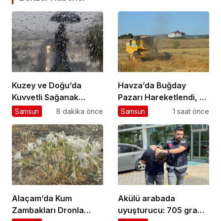
Kuzey ve Doğu’da
Havza’da Buğday
Kuvvetli Sağanak
Pazarı Hareketlendi, 25
Uyarısı
Bin Ton İşlem
Samsun
8 dakika önce
Samsun
1 saat önce
Bekleniyor
Alaçam’da Kum
Akülü arabada
Zambakları Dronla
uyuşturucu: 705 gram