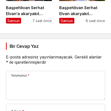
Başpehlivan Serhat
Başpehlivan Serhat
Elvan’a akaryakıt
Elvan akaryakıt
istasyonunda saldırı
istasyonunda saldırıya
Samsun
7 saat önce
Samsun
8 saat önce
uğradı
Bir Cevap Yaz
E-posta adresiniz yayınlanmayacak.
Gerekli alanlar
*
ile işaretlenmişlerdir
Yorumunuz
*