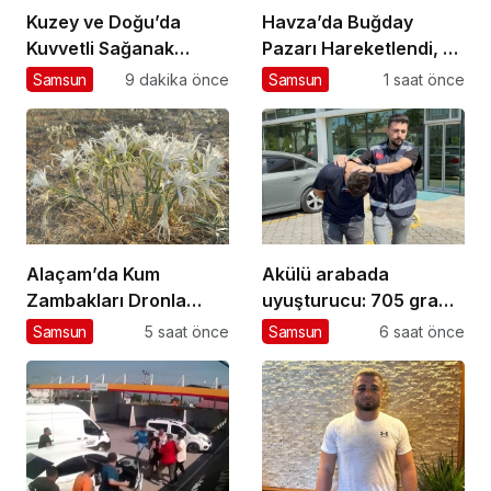
Kuzey ve Doğu’da
Havza’da Buğday
Kuvvetli Sağanak
Pazarı Hareketlendi, 25
Uyarısı
Bin Ton İşlem
Samsun
9 dakika önce
Samsun
1 saat önce
Bekleniyor
Alaçam’da Kum
Akülü arabada
Zambakları Dronla
uyuşturucu: 705 gram
Görüntülendi
metamfetamin ele
Samsun
5 saat önce
Samsun
6 saat önce
geçirildi