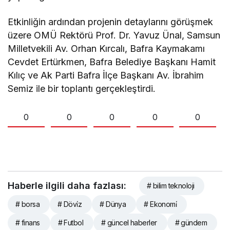
Etkinliğin ardından projenin detaylarını görüşmek
üzere OMÜ Rektörü Prof. Dr. Yavuz Ünal, Samsun
Milletvekili Av. Orhan Kırcalı, Bafra Kaymakamı
Cevdet Ertürkmen, Bafra Belediye Başkanı Hamit
Kılıç ve Ak Parti Bafra İlçe Başkanı Av. İbrahim
Semiz ile bir toplantı gerçekleştirdi.
0
0
0
0
0
Haberle ilgili daha fazlası:
# bilim teknoloji
# borsa
# Dövi̇z
# Dünya
# Ekonomi̇
# finans
# Futbol
# güncel haberler
# gündem