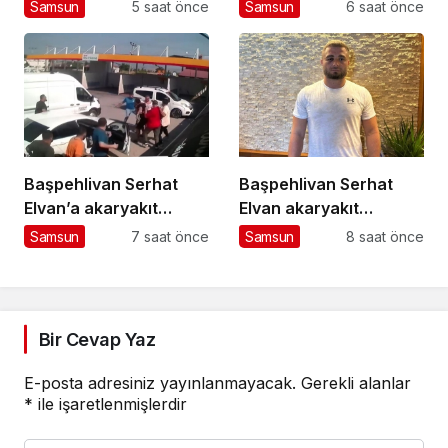
Görüntülendi
metamfetamin ele
Samsun
5 saat önce
Samsun
6 saat önce
geçirildi
Başpehlivan Serhat
Başpehlivan Serhat
Elvan’a akaryakıt
Elvan akaryakıt
istasyonunda saldırı
istasyonunda saldırıya
Samsun
7 saat önce
Samsun
8 saat önce
uğradı
Bir Cevap Yaz
E-posta adresiniz yayınlanmayacak.
Gerekli alanlar
*
ile işaretlenmişlerdir