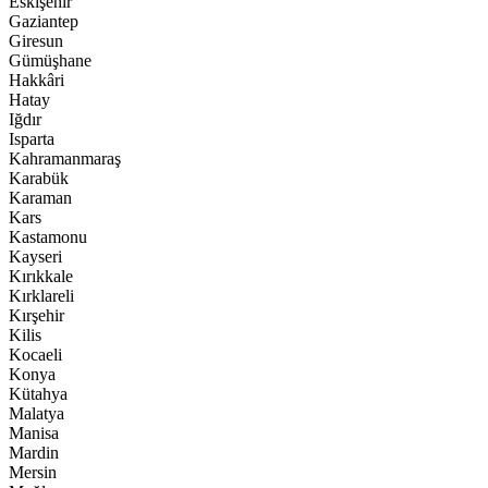
Eskişehir
Gaziantep
Giresun
Gümüşhane
Hakkâri
Hatay
Iğdır
Isparta
Kahramanmaraş
Karabük
Karaman
Kars
Kastamonu
Kayseri
Kırıkkale
Kırklareli
Kırşehir
Kilis
Kocaeli
Konya
Kütahya
Malatya
Manisa
Mardin
Mersin