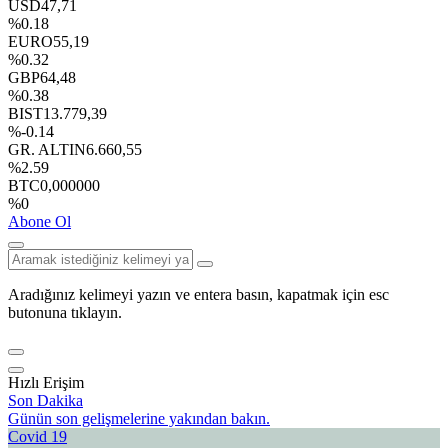
USD
47,71
%0.18
EURO
55,19
%0.32
GBP
64,48
%0.38
BIST
13.779,39
%-0.14
GR. ALTIN
6.660,55
%2.59
BTC
0,000000
%0
Abone Ol
Aradığınız kelimeyi yazın ve entera basın, kapatmak için esc
butonuna tıklayın.
Hızlı Erişim
Son Dakika
Günün son gelişmelerine yakından bakın.
Covid 19