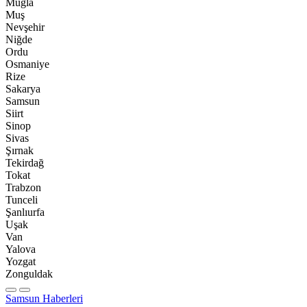
Muğla
Muş
Nevşehir
Niğde
Ordu
Osmaniye
Rize
Sakarya
Samsun
Siirt
Sinop
Sivas
Şırnak
Tekirdağ
Tokat
Trabzon
Tunceli
Şanlıurfa
Uşak
Van
Yalova
Yozgat
Zonguldak
Samsun Haberleri