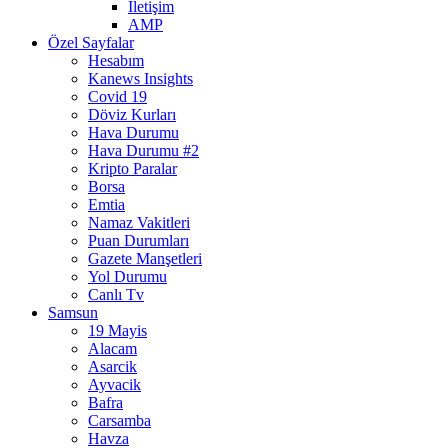
İletişim
AMP
Özel Sayfalar
Hesabım
Kanews Insights
Covid 19
Döviz Kurları
Hava Durumu
Hava Durumu #2
Kripto Paralar
Borsa
Emtia
Namaz Vakitleri
Puan Durumları
Gazete Manşetleri
Yol Durumu
Canlı Tv
Samsun
19 Mayis
Alacam
Asarcik
Ayvacik
Bafra
Carsamba
Havza