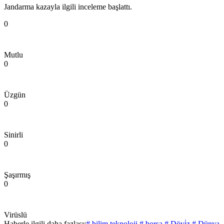
Jandarma kazayla ilgili inceleme başlattı.
0
Mutlu
0
Üzgün
0
Sinirli
0
Şaşırmış
0
Virüslü
Haberle ilgili daha fazlası:
# bilim teknoloji
# borsa
# Dövi̇z
# Dünya