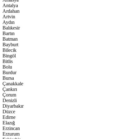
Antalya
Ardahan
Artvin
Aydın
Balıkesir
Bartın
Batman
Bayburt
Bilecik
Bingöl
Bitlis
Bolu
Burdur
Bursa
Çanakkale
Çankırı
Çorum
Denizli
Diyarbakır
Düzce
Edirne
Elazığ
Erzincan
Erzurum