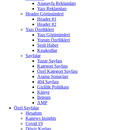
Anasayfa Reklamları
Yazı Reklamları
Header Görünümleri
Header #1
Header #2
Yazı Özellikleri
Yazı Görünümleri
Yorum Özellikleri
Sesli Haber
Kısakodlar
Sayfalar
Yazar Sayfası
Kategori Sayfası
Özel Kategori Sayfası
Arama Sonuçları
404 Sayfası
Gizlilik Politikası
Künye
İletişim
AMP
Özel Sayfalar
Hesabım
Kanews Insights
Covid 19
Döviz Kurları