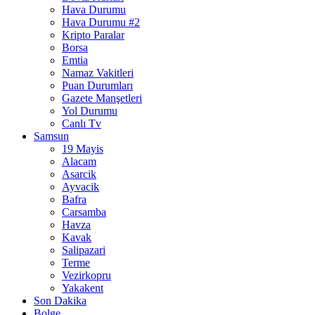
Hava Durumu
Hava Durumu #2
Kripto Paralar
Borsa
Emtia
Namaz Vakitleri
Puan Durumları
Gazete Manşetleri
Yol Durumu
Canlı Tv
Samsun
19 Mayis
Alacam
Asarcik
Ayvacik
Bafra
Carsamba
Havza
Kavak
Salipazari
Terme
Vezirkopru
Yakakent
Son Dakika
Bolge