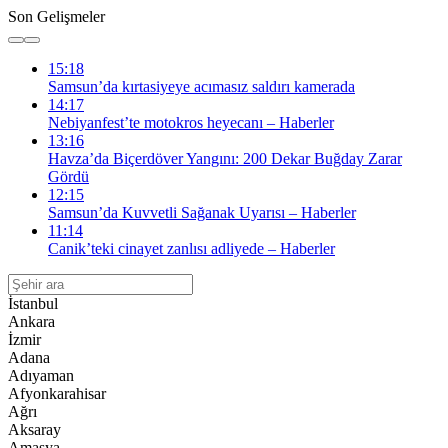
Son Gelişmeler
15:18
Samsun’da kırtasiyeye acımasız saldırı kamerada
14:17
Nebiyanfest’te motokros heyecanı – Haberler
13:16
Havza’da Biçerdöver Yangını: 200 Dekar Buğday Zarar
Gördü
12:15
Samsun’da Kuvvetli Sağanak Uyarısı – Haberler
11:14
Canik’teki cinayet zanlısı adliyede – Haberler
İstanbul
Ankara
İzmir
Adana
Adıyaman
Afyonkarahisar
Ağrı
Aksaray
Amasya