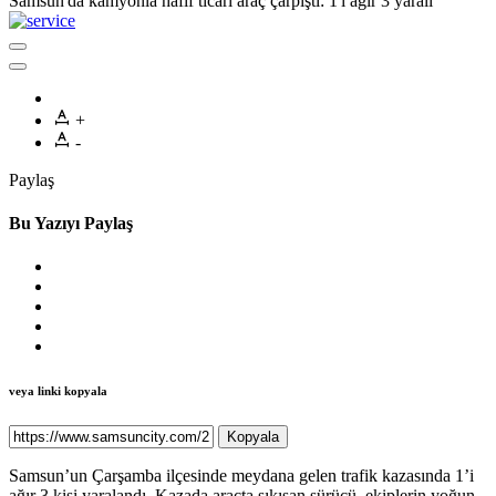
Samsun'da kamyonla hafif ticari araç çarpıştı: 1'i ağır 3 yaralı
+
-
Paylaş
Bu Yazıyı Paylaş
veya linki kopyala
Kopyala
Samsun’un Çarşamba ilçesinde meydana gelen trafik kazasında 1’i
ağır 3 kişi yaralandı. Kazada araçta sıkışan sürücü, ekiplerin yoğun