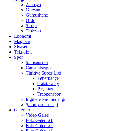
Amasya
Giresun
Gumushane
Ordu
Sinop
Trabzon
Ekonomi
Magazin
Siyaset
Teknoloji
Spor
Samsunspor
Carsambaspor
Türkiye Süper Ligi
Fenerbahçe
Galatasaray
Beşiktaş
Trabzonspor
İngiltere Premier Ligi
Şampiyonlar Ligi
Galeriler
Video Galeri
Foto Galeri #1
Foto Galeri #2
Foto Galeri #3