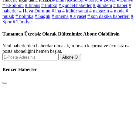
# Ekonomi̇
# finans
# Futbol
# güncel haberler
# gündem
# haber
#
haberler
# Hava Durumu
# iha
# kültür sanat
# magazin
# moda
#
müzik
# politika
# Sağlık
# sinema
# siyaset
# son dakika haberleri
#
Spor
# Türki̇ye
Tamamen Ücretsiz Olarak Bültenimize Abone Olabilirsin
Yeni haberlerden haberdar olmak için fırsatı kaçırma ve ücretsiz e-
posta aboneliğini hemen başlat.
Abone Ol
Benzer Haberler