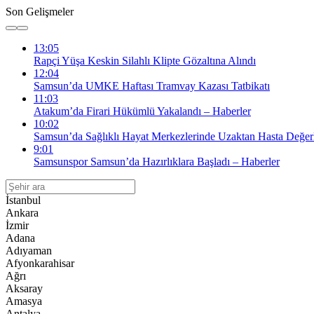
Son Gelişmeler
13:05
Rapçi Yüşa Keskin Silahlı Klipte Gözaltına Alındı
12:04
Samsun’da UMKE Haftası Tramvay Kazası Tatbikatı
11:03
Atakum’da Firari Hükümlü Yakalandı – Haberler
10:02
Samsun’da Sağlıklı Hayat Merkezlerinde Uzaktan Hasta Değerl
9:01
Samsunspor Samsun’da Hazırlıklara Başladı – Haberler
İstanbul
Ankara
İzmir
Adana
Adıyaman
Afyonkarahisar
Ağrı
Aksaray
Amasya
Antalya