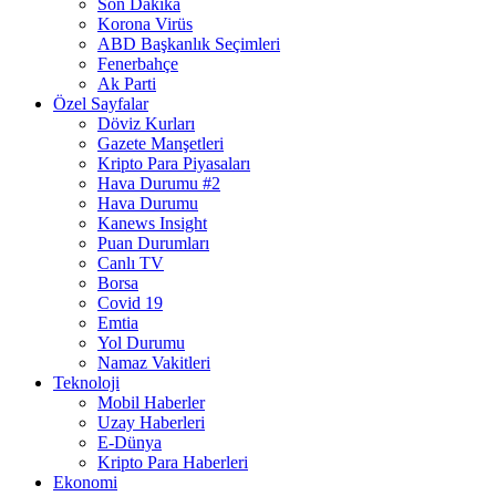
Son Dakika
Korona Virüs
ABD Başkanlık Seçimleri
Fenerbahçe
Ak Parti
Özel Sayfalar
Döviz Kurları
Gazete Manşetleri
Kripto Para Piyasaları
Hava Durumu #2
Hava Durumu
Kanews Insight
Puan Durumları
Canlı TV
Borsa
Covid 19
Emtia
Yol Durumu
Namaz Vakitleri
Teknoloji
Mobil Haberler
Uzay Haberleri
E-Dünya
Kripto Para Haberleri
Ekonomi