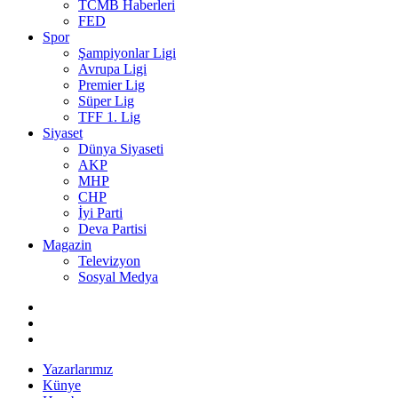
TCMB Haberleri
FED
Spor
Şampiyonlar Ligi
Avrupa Ligi
Premier Lig
Süper Lig
TFF 1. Lig
Siyaset
Dünya Siyaseti
AKP
MHP
CHP
İyi Parti
Deva Partisi
Magazin
Televizyon
Sosyal Medya
Yazarlarımız
Künye