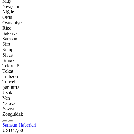
Muş
Nevşehir
Niğde
Ordu
Osmaniye
Rize
Sakarya
Samsun
Siirt
Sinop
Sivas
Şırnak
Tekirdağ
Tokat
Trabzon
Tunceli
Şanlıurfa
Uşak
Van
Yalova
Yozgat
Zonguldak
Samsun Haberleri
USD
47,60