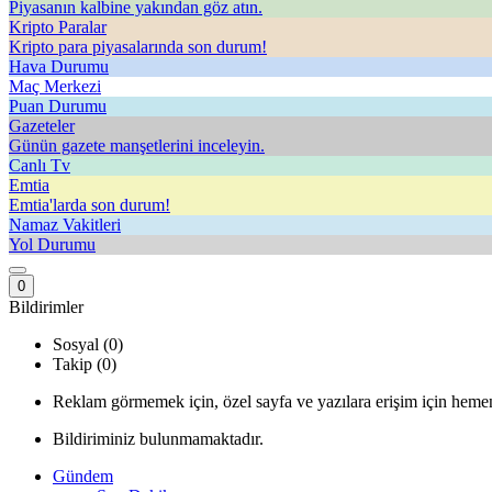
Piyasanın kalbine yakından göz atın.
Kripto Paralar
Kripto para piyasalarında son durum!
Hava Durumu
Maç Merkezi
Puan Durumu
Gazeteler
Günün gazete manşetlerini inceleyin.
Canlı Tv
Emtia
Emtia'larda son durum!
Namaz Vakitleri
Yol Durumu
0
Bildirimler
Sosyal (0)
Takip (0)
Reklam görmemek için, özel sayfa ve yazılara erişim için hemen
Bildiriminiz bulunmamaktadır.
Gündem