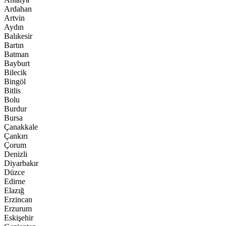
Ardahan
Artvin
Aydın
Balıkesir
Bartın
Batman
Bayburt
Bilecik
Bingöl
Bitlis
Bolu
Burdur
Bursa
Çanakkale
Çankırı
Çorum
Denizli
Diyarbakır
Düzce
Edirne
Elazığ
Erzincan
Erzurum
Eskişehir