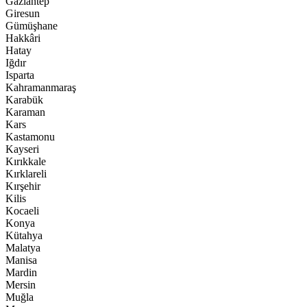
Gaziantep
Giresun
Gümüşhane
Hakkâri
Hatay
Iğdır
Isparta
Kahramanmaraş
Karabük
Karaman
Kars
Kastamonu
Kayseri
Kırıkkale
Kırklareli
Kırşehir
Kilis
Kocaeli
Konya
Kütahya
Malatya
Manisa
Mardin
Mersin
Muğla