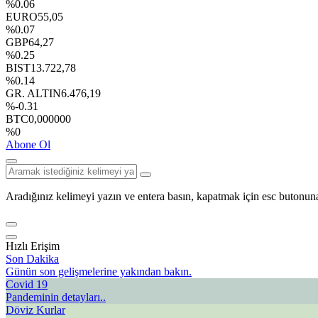
%0.06
EURO
55,05
%0.07
GBP
64,27
%0.25
BIST
13.722,78
%0.14
GR. ALTIN
6.476,19
%-0.31
BTC
0,000000
%0
Abone Ol
Aradığınız kelimeyi yazın ve entera basın, kapatmak için esc butonuna
Hızlı Erişim
Son Dakika
Günün son gelişmelerine yakından bakın.
Covid 19
Pandeminin detayları..
Döviz Kurlar