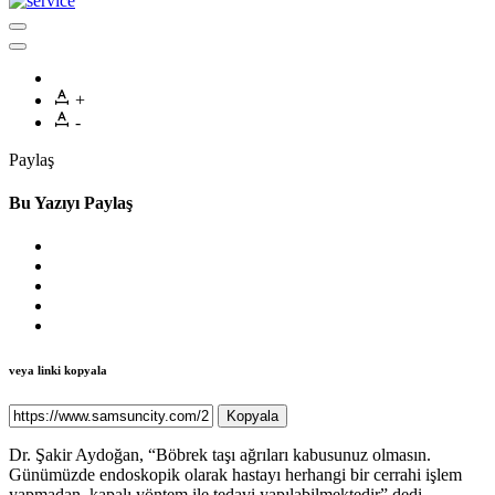
+
-
Paylaş
Bu Yazıyı Paylaş
veya linki kopyala
Kopyala
Dr. Şakir Aydoğan, “Böbrek taşı ağrıları kabusunuz olmasın.
Günümüzde endoskopik olarak hastayı herhangi bir cerrahi işlem
yapmadan, kapalı yöntem ile tedavi yapılabilmektedir” dedi.