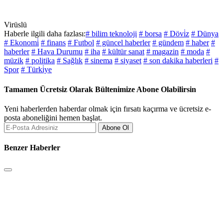
Virüslü
Haberle ilgili daha fazlası:
# bilim teknoloji
# borsa
# Dövi̇z
# Dünya
# Ekonomi̇
# finans
# Futbol
# güncel haberler
# gündem
# haber
#
haberler
# Hava Durumu
# iha
# kültür sanat
# magazin
# moda
#
müzik
# politika
# Sağlık
# sinema
# siyaset
# son dakika haberleri
#
Spor
# Türki̇ye
Tamamen Ücretsiz Olarak Bültenimize Abone Olabilirsin
Yeni haberlerden haberdar olmak için fırsatı kaçırma ve ücretsiz e-
posta aboneliğini hemen başlat.
Abone Ol
Benzer Haberler