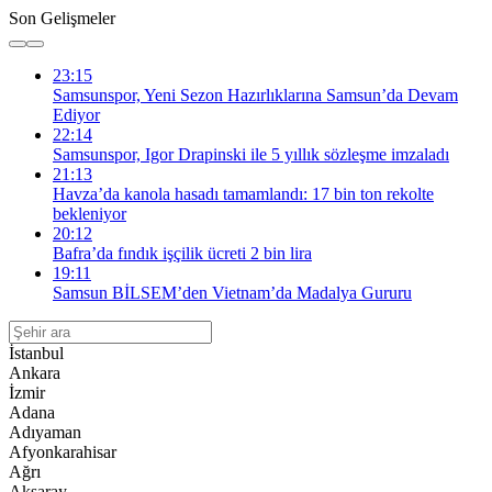
Son Gelişmeler
23:15
Samsunspor, Yeni Sezon Hazırlıklarına Samsun’da Devam
Ediyor
22:14
Samsunspor, Igor Drapinski ile 5 yıllık sözleşme imzaladı
21:13
Havza’da kanola hasadı tamamlandı: 17 bin ton rekolte
bekleniyor
20:12
Bafra’da fındık işçilik ücreti 2 bin lira
19:11
Samsun BİLSEM’den Vietnam’da Madalya Gururu
İstanbul
Ankara
İzmir
Adana
Adıyaman
Afyonkarahisar
Ağrı
Aksaray