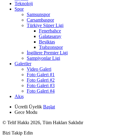
Teknoloji
Spor
Samsunspor
Carsambaspor
Türkiye Süper Ligi
Fenerbahçe
Galatasaray
Beşiktaş
Trabzonspor
İngiltere Premier Ligi
Şampiyonlar Ligi
Galeriler
Video Galeri
Foto Galeri #1
Foto Galeri #2
Foto Galeri #3
Foto Galeri #4
Akış
Ücretli Üyelik
Başlat
Gece Modu
© Telif Hakkı 2026, Tüm Hakları Saklıdır
Bizi Takip Edin