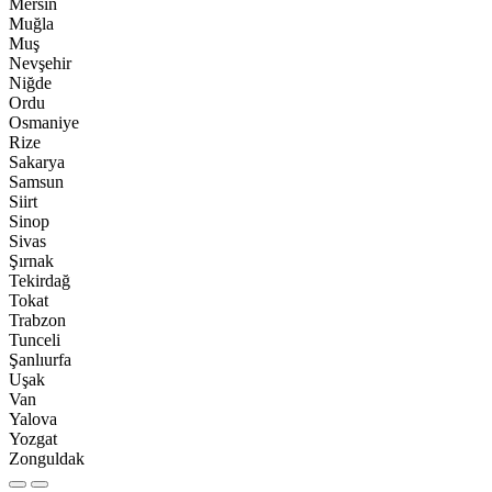
Mersin
Muğla
Muş
Nevşehir
Niğde
Ordu
Osmaniye
Rize
Sakarya
Samsun
Siirt
Sinop
Sivas
Şırnak
Tekirdağ
Tokat
Trabzon
Tunceli
Şanlıurfa
Uşak
Van
Yalova
Yozgat
Zonguldak