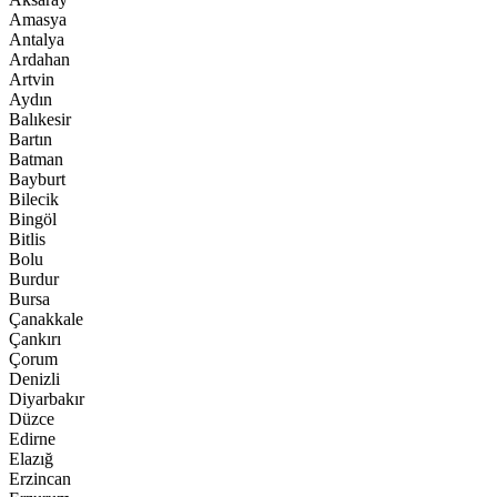
Amasya
Antalya
Ardahan
Artvin
Aydın
Balıkesir
Bartın
Batman
Bayburt
Bilecik
Bingöl
Bitlis
Bolu
Burdur
Bursa
Çanakkale
Çankırı
Çorum
Denizli
Diyarbakır
Düzce
Edirne
Elazığ
Erzincan