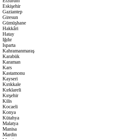
Erzurum
Eskişehir
Gaziantep
Giresun
Gümüşhane
Hakkâri
Hatay
Iğdır
Isparta
Kahramanmaraş
Karabük
Karaman
Kars
Kastamonu
Kayseri
Kırıkkale
Kırklareli
Kırşehir
Kilis
Kocaeli
Konya
Kütahya
Malatya
Manisa
Mardin