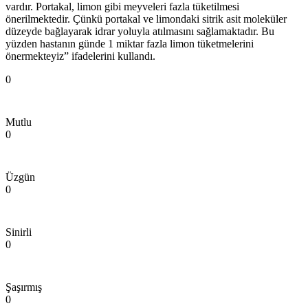
vardır. Portakal, limon gibi meyveleri fazla tüketilmesi
önerilmektedir. Çünkü portakal ve limondaki sitrik asit moleküler
düzeyde bağlayarak idrar yoluyla atılmasını sağlamaktadır. Bu
yüzden hastanın günde 1 miktar fazla limon tüketmelerini
önermekteyiz” ifadelerini kullandı.
0
Mutlu
0
Üzgün
0
Sinirli
0
Şaşırmış
0