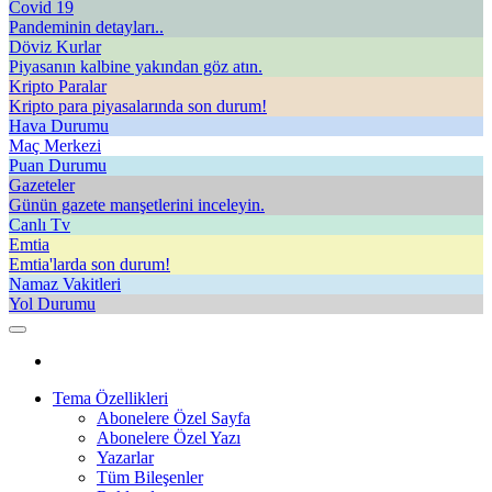
Covid 19
Pandeminin detayları..
Döviz Kurlar
Piyasanın kalbine yakından göz atın.
Kripto Paralar
Kripto para piyasalarında son durum!
Hava Durumu
Maç Merkezi
Puan Durumu
Gazeteler
Günün gazete manşetlerini inceleyin.
Canlı Tv
Emtia
Emtia'larda son durum!
Namaz Vakitleri
Yol Durumu
Tema Özellikleri
Abonelere Özel Sayfa
Abonelere Özel Yazı
Yazarlar
Tüm Bileşenler