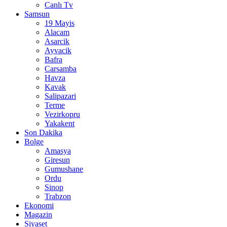
Canlı Tv
Samsun
19 Mayis
Alacam
Asarcik
Ayvacik
Bafra
Carsamba
Havza
Kavak
Salipazari
Terme
Vezirkopru
Yakakent
Son Dakika
Bolge
Amasya
Giresun
Gumushane
Ordu
Sinop
Trabzon
Ekonomi
Magazin
Siyaset