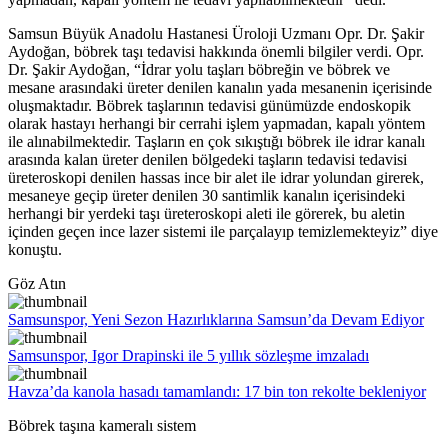
Samsun Büyük Anadolu Hastanesi Üroloji Uzmanı Opr. Dr. Şakir
Aydoğan, böbrek taşı tedavisi hakkında önemli bilgiler verdi. Opr.
Dr. Şakir Aydoğan, “İdrar yolu taşları böbreğin ve böbrek ve
mesane arasındaki üreter denilen kanalın yada mesanenin içerisinde
oluşmaktadır. Böbrek taşlarının tedavisi günümüzde endoskopik
olarak hastayı herhangi bir cerrahi işlem yapmadan, kapalı yöntem
ile alınabilmektedir. Taşların en çok sıkıştığı böbrek ile idrar kanalı
arasında kalan üreter denilen bölgedeki taşların tedavisi tedavisi
üreteroskopi denilen hassas ince bir alet ile idrar yolundan girerek,
mesaneye geçip üreter denilen 30 santimlik kanalın içerisindeki
herhangi bir yerdeki taşı üreteroskopi aleti ile görerek, bu aletin
içinden geçen ince lazer sistemi ile parçalayıp temizlemekteyiz” diye
konuştu.
Göz Atın
Samsunspor, Yeni Sezon Hazırlıklarına Samsun’da Devam Ediyor
Samsunspor, Igor Drapinski ile 5 yıllık sözleşme imzaladı
Havza’da kanola hasadı tamamlandı: 17 bin ton rekolte bekleniyor
Böbrek taşına kameralı sistem