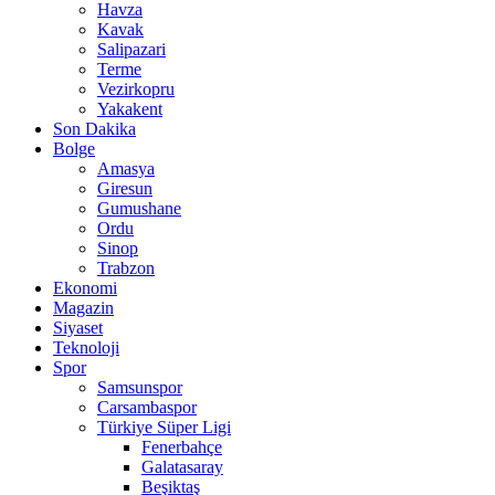
Havza
Kavak
Salipazari
Terme
Vezirkopru
Yakakent
Son Dakika
Bolge
Amasya
Giresun
Gumushane
Ordu
Sinop
Trabzon
Ekonomi
Magazin
Siyaset
Teknoloji
Spor
Samsunspor
Carsambaspor
Türkiye Süper Ligi
Fenerbahçe
Galatasaray
Beşiktaş