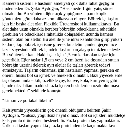
Kameralı sistem ile hastanın ameliyatı çok daha rahat geçtiğini
ifaden eden Dr. Şakir Aydoğan, “Hastanede 1 gün yatış süresi
olmaktadır. Bu yöntem diğer açık yaptığımız laparoskopik
yöntemlere göre daha az komplikasyon oluyor. Böbrek içi taşları
için bir başka alet olan Flexible Üreteroskopi kullanmaktayız. Bu
alet daha uzun olmakla beraber böbreğin odacıklarına rahatlıkla
girebilen ve odacıklarda rahatlıkla dolaşabilen ucunda kamera
sistemi olan bir alettir. Bu alet ile yine idrar kanalından girip yukarı
kadar çıkıp böbrek içerisine girerek bu aletin içinden geçen ince
lazer sayesinde böbrek içindeki taşları parçalayıp temizlemekteyiz.
Bu yöntemler kanaldaki taşlar için 1,5 cm kadar olan taşlar için
geçerlidir. Eğer taşlar 1,5 cm veya 2 cm üzeri ise dışarıdan sırttan
böbreğin üzerini delerek ayrı aletler ile taşları görerek tedavi
etmekteyiz. Taşların olmaması için hastaların yapması gereken en
önemli husus bol su içmek ve hareketli olmaktır. Bazı yiyeceklerde
taş oluşumunda etkili, özellikle çay, kahve, kola, kuruyemiş gibi
içinde oksalattan maddesi fazla içeren besinlerden uzak olunması
gerekmektedir” şeklinde konuştu.
“Limon ve portakal tüketin”
Kalsiyumlu yiyeceklerin çok önemli olduğunu belirten Şakir
Aydoğan, “Sütsüz, yoğurtsuz hayat olmaz. Bol su içtikleri müddetçe
kalsiyumlu ürünlerden beslenebilir. Fazla protein taş yapmaktadır.
Ürik asit taşları yapmakta , fazla proteinden de kaçınmakta fayda