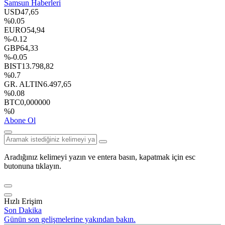
Samsun Haberleri
USD
47,65
%0.05
EURO
54,94
%-0.12
GBP
64,33
%-0.05
BIST
13.798,82
%0.7
GR. ALTIN
6.497,65
%0.08
BTC
0,000000
%0
Abone Ol
Aradığınız kelimeyi yazın ve entera basın, kapatmak için esc
butonuna tıklayın.
Hızlı Erişim
Son Dakika
Günün son gelişmelerine yakından bakın.